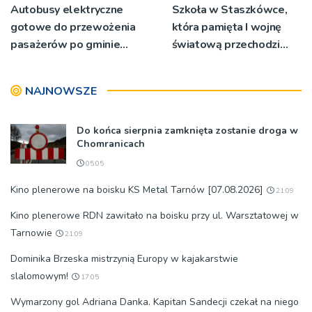
Autobusy elektryczne
Szkoła w Staszkówce,
gotowe do przewożenia
która pamięta I wojnę
pasażerów po gminie
światową przechodzi
Podegrodzie
przebudowę [WIDEO]
NAJNOWSZE
Do końca sierpnia zamknięta zostanie droga w
Chomranicach
05:05
Kino plenerowe na boisku KS Metal Tarnów [07.08.2026]
21:09
Kino plenerowe RDN zawitało na boisku przy ul. Warsztatowej w
Tarnowie
21:09
Dominika Brzeska mistrzynią Europy w kajakarstwie
slalomowym!
17:05
Wymarzony gol Adriana Danka. Kapitan Sandecji czekał na niego