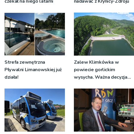
czekał na niego latami
nadawać z Krynicy-Zdroju
Strefa zewnętrzna
Zalew Klimkówka w
Pływalni Limanowskiej już
powiecie gorlickim
działa!
wysycha. Ważna decyzja
RZGW [ZDJĘCIA]