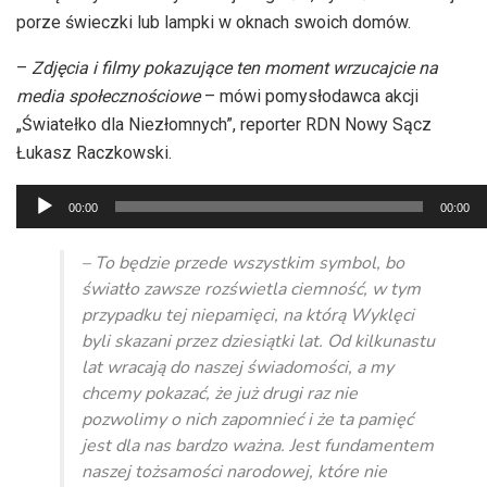
porze świeczki lub lampki w oknach swoich domów.
–
Zdjęcia i filmy pokazujące ten moment wrzucajcie na
media społecznościowe
– mówi pomysłodawca akcji
„Światełko dla Niezłomnych”, reporter RDN Nowy Sącz
Łukasz Raczkowski.
Odtwarzacz
00:00
00:00
plików
dźwiękowych
– To będzie przede wszystkim symbol, bo
światło zawsze rozświetla ciemność, w tym
przypadku tej niepamięci, na którą Wyklęci
byli skazani przez dziesiątki lat. Od kilkunastu
lat wracają do naszej świadomości, a my
chcemy pokazać, że już drugi raz nie
pozwolimy o nich zapomnieć i że ta pamięć
jest dla nas bardzo ważna. Jest fundamentem
naszej tożsamości narodowej, które nie