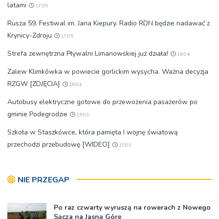
latami
17:05
Rusza 59. Festiwal im. Jana Kiepury. Radio RDN będzie nadawać z
Krynicy-Zdroju
17:05
Strefa zewnętrzna Pływalni Limanowskiej już działa!
16:04
Zalew Klimkówka w powiecie gorlickim wysycha. Ważna decyzja
RZGW [ZDJĘCIA]
16:04
Autobusy elektryczne gotowe do przewożenia pasażerów po
gminie Podegrodzie
15:03
Szkoła w Staszkówce, która pamięta I wojnę światową
przechodzi przebudowę [WIDEO]
15:03
NIE PRZEGAP
Po raz czwarty wyruszą na rowerach z Nowego
Sącza na Jasną Górę