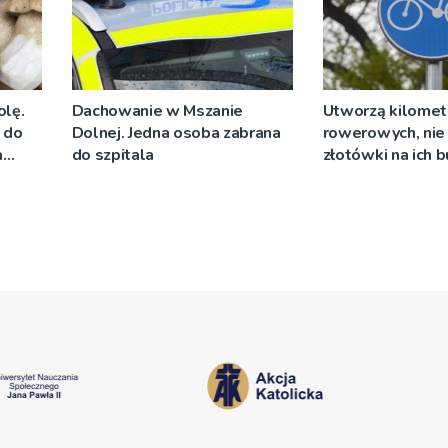
olę.
Dachowanie w Mszanie
Utworzą kilomet
y do
Dolnej. Jedna osoba zabrana
rowerowych, nie 
a
do szpitala
złotówki na ich