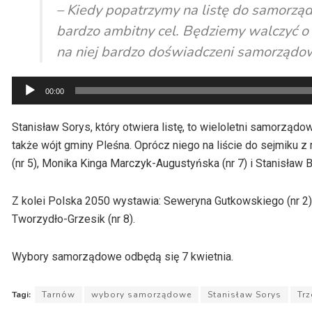
– Kiedy popatrzymy na listę do samorz
bardzo ambitny cel. Będziemy walczyć o 
na niej bardzo doświadczeni samorządowc
Odtwarzacz
00:00
plików
dźwiękowych
Stanisław Sorys, który otwiera listę, to wieloletni samorzą
także wójt gminy Pleśna. Oprócz niego na liście do sejmiku z
(nr 5), Monika Kinga Marczyk-Augustyńska (nr 7) i Stanisław B
Z kolei Polska 2050 wystawia: Seweryna Gutkowskiego (nr 2), 
Tworzydło-Grzesik (nr 8).
Wybory samorządowe odbędą się 7 kwietnia.
Tagi:
Tarnów
wybory samorządowe
Stanisław Sorys
Trz