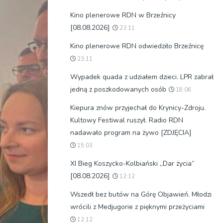
Kino plenerowe RDN w Brzeźnicy
[08.08.2026]
23:11
Kino plenerowe RDN odwiedziło Brzeźnicę
23:11
Wypadek quada z udziałem dzieci. LPR zabrał
jedną z poszkodowanych osób
18:06
Kiepura znów przyjechał do Krynicy-Zdroju.
Kultowy Festiwal ruszył. Radio RDN
nadawało program na żywo [ZDJĘCIA]
15:03
XI Bieg Koszycko-Kolbiański „Dar życia”
[08.08.2026]
12:12
Wszedł bez butów na Górę Objawień. Młodzi
wrócili z Medjugorie z pięknymi przeżyciami
12:12