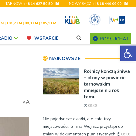
TARNÓW
+48 14 627 50 50
NOWY SĄCZ
+48 18 449 06 00
FM | 101,2 FM | 88,3 FM | 105,1 FM
RADIO
WSPARCIE
POSŁUCHAJ
Ot
NAJNOWSZE
Rolnicy kończą żniwa
– plony w powiecie
tarnowskim
mniejsze niż rok
temu
A
A
08:08
Nie pojedyncze działki, ale całe trzy
miejscowości. Gmina Wojnicz przystąpi do
zmian w dokumentach planistycznych
08:08