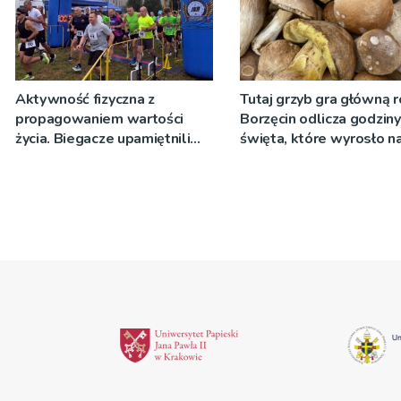
Aktywność fizyczna z
Tutaj grzyb gra główną r
propagowaniem wartości
Borzęcin odlicza godzin
życia. Biegacze upamiętnili
święta, które wyrosło n
św. Maksymiliana Kolbego
tradycji pokoleń