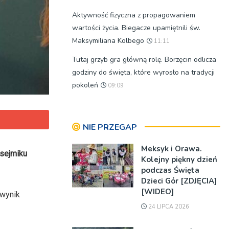
Aktywność fizyczna z propagowaniem
wartości życia. Biegacze upamiętnili św.
Maksymiliana Kolbego
11:11
Tutaj grzyb gra główną rolę. Borzęcin odlicza
godziny do święta, które wyrosło na tradycji
pokoleń
09:09
NIE PRZEGAP
Meksyk i Orawa.
 sejmiku
Kolejny piękny dzień
podczas Święta
Dzieci Gór [ZDJĘCIA]
[WIDEO]
 wynik
24 LIPCA 2026