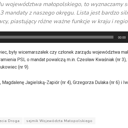
ądu województwa małopolskiego, to wyznaczamy s
3 mandaty z naszego okręgu. Lista jest bardzo sil
y, piastujący różne ważne funkcje w kraju i regio
00:00
dowiec, były wicemarszałek czy członek zarządu województwa ma
 ramienia PSL o mandat powalczą m.in. Czesław Kwaśniak (nr 3),
ukowiec (nr 9).
Magdalenę Jagielską-Zapiór (nr 4), Grzegorza Dulaka (nr 6) i I
ecia Droga
sejmik Województa Małopolskiego