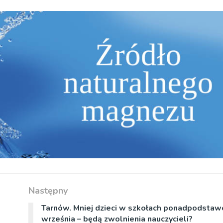
Następny
Tarnów. Mniej dzieci w szkołach ponadpodsta
września – będą zwolnienia nauczycieli?