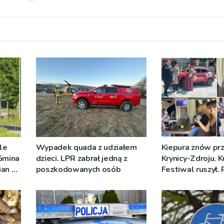
ale
Wypadek quada z udziałem
Kiepura znów prz
 Gmina
dzieci. LPR zabrał jedną z
Krynicy-Zdroju. 
ian w
poszkodowanych osób
Festiwal ruszył.
nych
nadawało progr
[ZDJĘCIA]