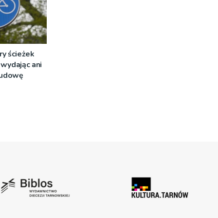
ry ścieżek
wydając ani
 budowę