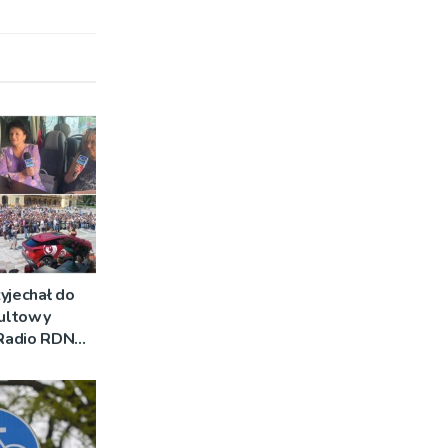
yjechał do
Kultowy
 Radio RDN
am na żywo