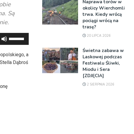
Naprawa torów w
obie
okolicy Wierchomli
na. Są
trwa. Kiedy wrócą
pociągi wrócą na
nie.
trasę?
20 LIPCA 2026
Używaj
strzałek
Świetna zabawa w
do
łopolskiego, a
Laskowej podczas
góry
 Stella Dąbroś
Festiwalu Śliwki,
oraz
Miodu i Sera
[ZDJĘCIA]
do
dołu
2 SIERPNIA 2026
wonę
aby
zwiększyć
lub
zmniejszyć
głośność.