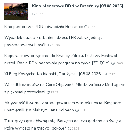
Kino plenerowe RDN w Brzeźnicy [08.08.2026]
23:11
Kino plenerowe RDN odwiedziło Brzeźnicę
23:11
Wypadek quada z udziałem dzieci. LPR zabrał jedną z
poszkodowanych osób
18:06
Kiepura znów przyjechał do Krynicy-Zdroju. Kultowy Festiwal
ruszył. Radio RDN nadawało program na żywo [ZDJĘCIA]
15:03
XI Bieg Koszycko-Kolbiański „Dar życia” [08.08.2026]
12:12
Wszedł bez butów na Górę Objawień. Młodzi wrócili z Medjugorie
z pięknymi przeżyciami
12:12
Aktywność fizyczna z propagowaniem wartości życia. Biegacze
upamiętnili św. Maksymiliana Kolbego
11:11
Tutaj grzyb gra główną rolę. Borzęcin odlicza godziny do święta,
które wyrosło na tradycji pokoleń
09:09