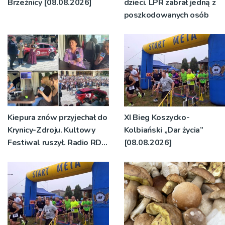
Brzeźnicy [08.08.2026]
dzieci. LPR zabrał jedną z
poszkodowanych osób
Kiepura znów przyjechał do
XI Bieg Koszycko-
Krynicy-Zdroju. Kultowy
Kolbiański „Dar życia”
Festiwal ruszył. Radio RDN
[08.08.2026]
nadawało program na
żywo [ZDJĘCIA]