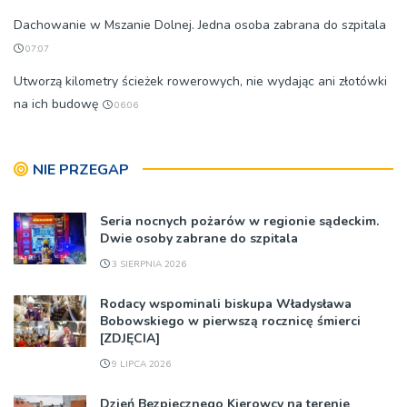
Dachowanie w Mszanie Dolnej. Jedna osoba zabrana do szpitala
07:07
Utworzą kilometry ścieżek rowerowych, nie wydając ani złotówki
na ich budowę
06:06
NIE PRZEGAP
Seria nocnych pożarów w regionie sądeckim.
Dwie osoby zabrane do szpitala
3 SIERPNIA 2026
Rodacy wspominali biskupa Władysława
Bobowskiego w pierwszą rocznicę śmierci
[ZDJĘCIA]
9 LIPCA 2026
Dzień Bezpiecznego Kierowcy na terenie