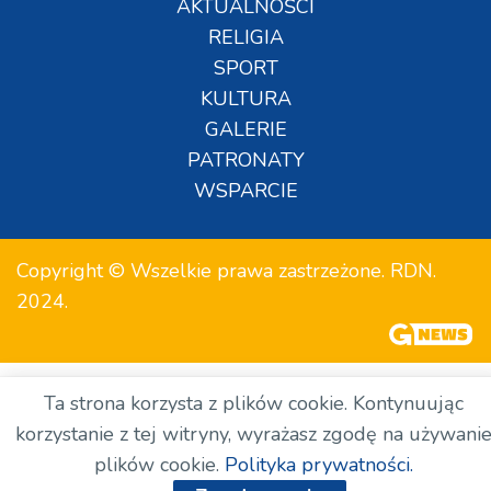
AKTUALNOŚCI
RELIGIA
SPORT
KULTURA
GALERIE
PATRONATY
WSPARCIE
Copyright © Wszelkie prawa zastrzeżone. RDN.
2024.
Ta strona korzysta z plików cookie. Kontynuując
korzystanie z tej witryny, wyrażasz zgodę na używani
plików cookie.
Polityka prywatności.