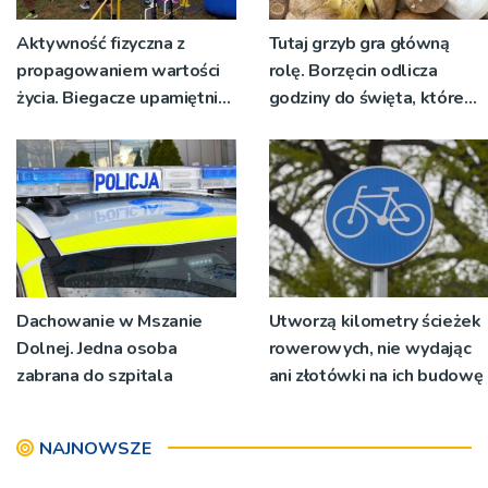
Aktywność fizyczna z
Tutaj grzyb gra główną
propagowaniem wartości
rolę. Borzęcin odlicza
życia. Biegacze upamiętnili
godziny do święta, które
św. Maksymiliana Kolbego
wyrosło na tradycji
pokoleń
Dachowanie w Mszanie
Utworzą kilometry ścieżek
Dolnej. Jedna osoba
rowerowych, nie wydając
zabrana do szpitala
ani złotówki na ich budowę
NAJNOWSZE