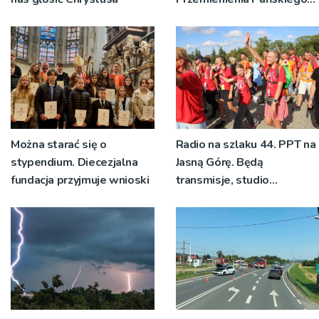
bp Jeż przypominał o
znaczeniu Sakramentów
[ZDJĘCIA]
Można starać się o
Radio na szlaku 44. PPT na
stypendium. Diecezjalna
Jasną Górę. Będą
fundacja przyjmuje wnioski
transmisje, studio
pielgrzymkowe,
pozdrowienia