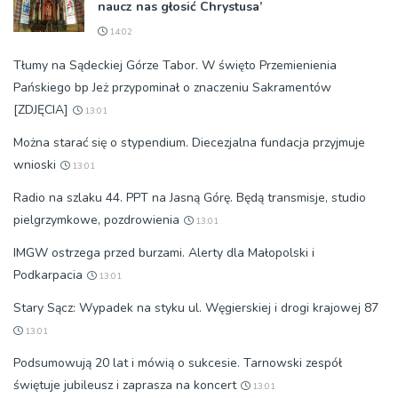
naucz nas głosić Chrystusa’
14:02
Tłumy na Sądeckiej Górze Tabor. W święto Przemienienia
Pańskiego bp Jeż przypominał o znaczeniu Sakramentów
[ZDJĘCIA]
13:01
Można starać się o stypendium. Diecezjalna fundacja przyjmuje
wnioski
13:01
Radio na szlaku 44. PPT na Jasną Górę. Będą transmisje, studio
pielgrzymkowe, pozdrowienia
13:01
IMGW ostrzega przed burzami. Alerty dla Małopolski i
Podkarpacia
13:01
Stary Sącz: Wypadek na styku ul. Węgierskiej i drogi krajowej 87
13:01
Podsumowują 20 lat i mówią o sukcesie. Tarnowski zespół
świętuje jubileusz i zaprasza na koncert
13:01