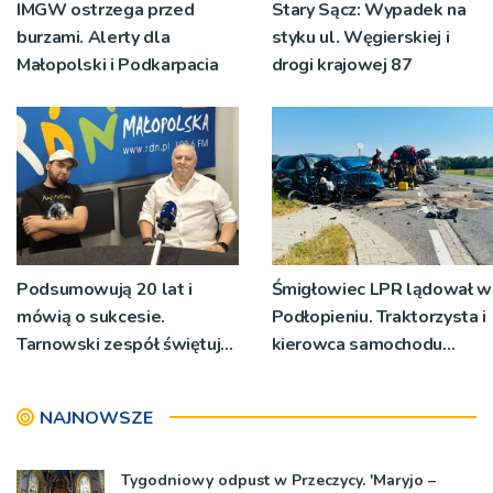
IMGW ostrzega przed
Stary Sącz: Wypadek na
burzami. Alerty dla
styku ul. Węgierskiej i
Małopolski i Podkarpacia
drogi krajowej 87
Podsumowują 20 lat i
Śmigłowiec LPR lądował w
mówią o sukcesie.
Podłopieniu. Traktorzysta i
Tarnowski zespół świętuje
kierowca samochodu
jubileusz i zaprasza na
osobowego są
koncert
poszkodowani
NAJNOWSZE
Tygodniowy odpust w Przeczycy. 'Maryjo –