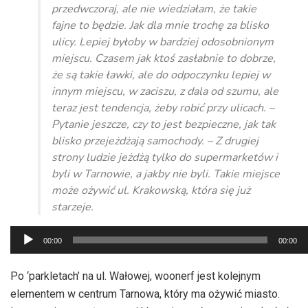
przedwczoraj, ale nie wiedziałam, że takie
fajne to będzie. Jak dla mnie trochę za blisko
ulicy. Lepiej byłoby w bardziej odosobnionym
miejscu. Czasem jak ktoś zasłabnie to dobrze,
że są takie ławki, ale do odpoczynku lepiej w
innym miejscu, w zaciszu, z dala od szumu, ale
teraz jest tendencja, żeby robić przy ulicach. –
Pytanie jeszcze, czy to jest bezpieczne, jak tak
blisko przejeżdżają samochody. – Z drugiej
strony ludzie jeżdżą tylko do supermarketów i
byli w Tarnowie, a jakby nie byli. Takie miejsce
może ożywić ul. Krakowską, która się już
starzeje.
Odtwarzacz
00:00
00:00
plików
dźwiękowych
Po ‘parkletach’ na ul. Wałowej, woonerf jest kolejnym
elementem w centrum Tarnowa, który ma ożywić miasto.