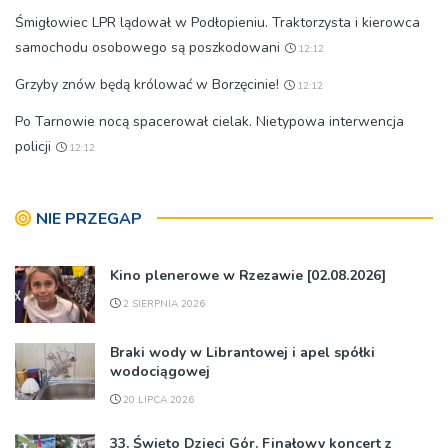
Śmigłowiec LPR lądował w Podłopieniu. Traktorzysta i kierowca
samochodu osobowego są poszkodowani
12:12
Grzyby znów będą królować w Borzęcinie!
12:12
Po Tarnowie nocą spacerował cielak. Nietypowa interwencja
policji
12:12
NIE PRZEGAP
Kino plenerowe w Rzezawie [02.08.2026]
2 SIERPNIA 2026
Braki wody w Librantowej i apel spółki
wodociągowej
20 LIPCA 2026
33. Święto Dzieci Gór. Finałowy koncert z