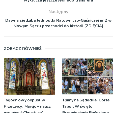
wyklucza jeszcze jednego transferu
Następny
Dawna siedziba Jednostki Ratowniczo-Gaśniczej nr 2 w
Nowym Sączu przechodzi do historii [ZDJĘCIA]
ZOBACZ RÓWNIEŻ
Tygodniowy odpust w
Tłumy na Sądeckiej Górze
Przeczycy. 'Maryjo – naucz
Tabor. W święto
nas głosić Chrystusa’
Przemienienia Pańskiego