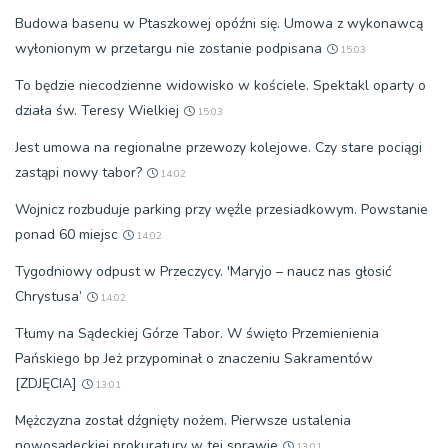
Budowa basenu w Ptaszkowej opóźni się. Umowa z wykonawcą
wyłonionym w przetargu nie zostanie podpisana
15:03
To będzie niecodzienne widowisko w kościele. Spektakl oparty o
działa św. Teresy Wielkiej
15:03
Jest umowa na regionalne przewozy kolejowe. Czy stare pociągi
zastąpi nowy tabor?
14:02
Wojnicz rozbuduje parking przy węźle przesiadkowym. Powstanie
ponad 60 miejsc
14:02
Tygodniowy odpust w Przeczycy. 'Maryjo – naucz nas głosić
Chrystusa’
14:02
Tłumy na Sądeckiej Górze Tabor. W święto Przemienienia
Pańskiego bp Jeż przypominał o znaczeniu Sakramentów
[ZDJĘCIA]
13:01
Mężczyzna został dźgnięty nożem. Pierwsze ustalenia
nowosądeckiej prokuratury w tej sprawie
13:01