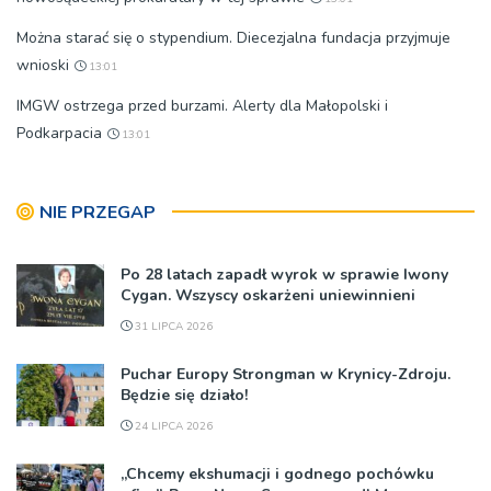
Można starać się o stypendium. Diecezjalna fundacja przyjmuje
wnioski
13:01
IMGW ostrzega przed burzami. Alerty dla Małopolski i
Podkarpacia
13:01
NIE PRZEGAP
Po 28 latach zapadł wyrok w sprawie Iwony
Cygan. Wszyscy oskarżeni uniewinnieni
31 LIPCA 2026
Puchar Europy Strongman w Krynicy-Zdroju.
Będzie się działo!
24 LIPCA 2026
„Chcemy ekshumacji i godnego pochówku