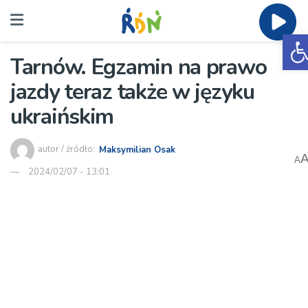
O
Tarnów. Egzamin na prawo
jazdy teraz także w języku
ukraińskim
autor / źródło:
Maksymilian Osak
A
2024/02/07 - 13:01