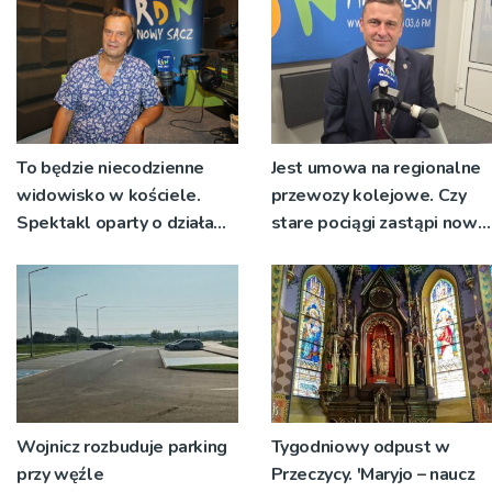
To będzie niecodzienne
Jest umowa na regionalne
widowisko w kościele.
przewozy kolejowe. Czy
Spektakl oparty o działa
stare pociągi zastąpi nowy
św. Teresy Wielkiej
tabor?
Wojnicz rozbuduje parking
Tygodniowy odpust w
przy węźle
Przeczycy. 'Maryjo – naucz