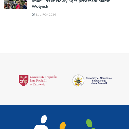
ofiar”. Przez Nowy Sącz przeszedł Marsz
Wołyński
11 LIPCA 2026