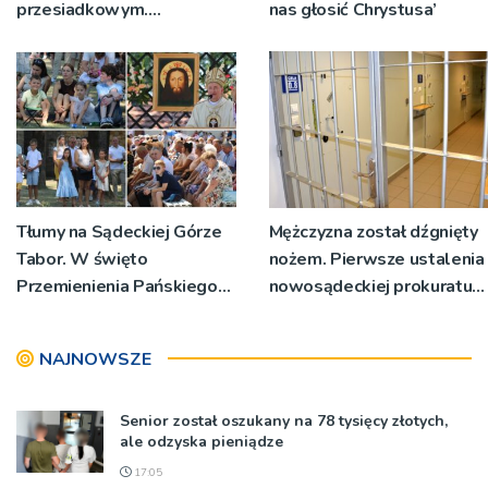
przesiadkowym.
nas głosić Chrystusa’
Powstanie ponad 60
miejsc
Tłumy na Sądeckiej Górze
Mężczyzna został dźgnięty
Tabor. W święto
nożem. Pierwsze ustalenia
Przemienienia Pańskiego
nowosądeckiej prokuratury
bp Jeż przypominał o
w tej sprawie
znaczeniu Sakramentów
NAJNOWSZE
[ZDJĘCIA]
Senior został oszukany na 78 tysięcy złotych,
ale odzyska pieniądze
17:05