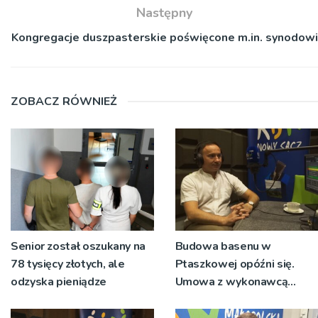
Następny
Kongregacje duszpasterskie poświęcone m.in. synodowi
ZOBACZ RÓWNIEŻ
Senior został oszukany na
Budowa basenu w
78 tysięcy złotych, ale
Ptaszkowej opóźni się.
odzyska pieniądze
Umowa z wykonawcą
wyłonionym w przetargu
nie zostanie podpisana