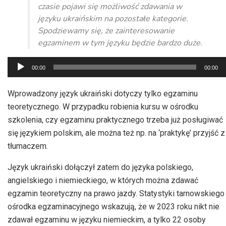
czasie pojawi się możliwość zdawania w
języku ukraińskim na pozostałe kategorie.
Spodziewamy się, że zainteresowanie
egzaminem w tym języku będzie bardzo duże.
Odtwarzacz
00:00
00:00
plików
dźwiękowych
Wprowadzony język ukraiński dotyczy tylko egzaminu
teoretycznego. W przypadku robienia kursu w ośrodku
szkolenia, czy egzaminu praktycznego trzeba już posługiwać
się językiem polskim, ale można też np. na ‘praktykę’ przyjść z
tłumaczem.
Język ukraiński dołączył zatem do języka polskiego,
angielskiego i niemieckiego, w których można zdawać
egzamin teoretyczny na prawo jazdy. Statystyki tarnowskiego
ośrodka egzaminacyjnego wskazują, że w 2023 roku nikt nie
zdawał egzaminu w języku niemieckim, a tylko 22 osoby