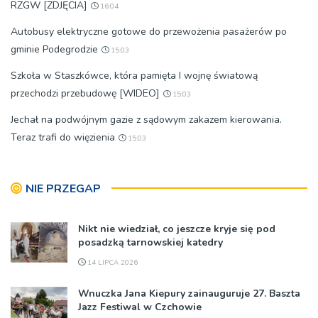
RZGW [ZDJĘCIA]
16:04
Autobusy elektryczne gotowe do przewożenia pasażerów po
gminie Podegrodzie
15:03
Szkoła w Staszkówce, która pamięta I wojnę światową
przechodzi przebudowę [WIDEO]
15:03
Jechał na podwójnym gazie z sądowym zakazem kierowania.
Teraz trafi do więzienia
15:03
NIE PRZEGAP
Nikt nie wiedział, co jeszcze kryje się pod
posadzką tarnowskiej katedry
14 LIPCA 2026
Wnuczka Jana Kiepury zainauguruje 27. Baszta
Jazz Festiwal w Czchowie