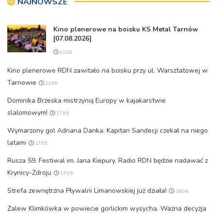
NAJNOWSZE
Kino plenerowe na boisku KS Metal Tarnów
[07.08.2026]
21:09
Kino plenerowe RDN zawitało na boisku przy ul. Warsztatowej w
Tarnowie
21:09
Dominika Brzeska mistrzynią Europy w kajakarstwie
slalomowym!
17:05
Wymarzony gol Adriana Danka. Kapitan Sandecji czekał na niego
latami
17:05
Rusza 59. Festiwal im. Jana Kiepury. Radio RDN będzie nadawać z
Krynicy-Zdroju
17:05
Strefa zewnętrzna Pływalni Limanowskiej już działa!
16:04
Zalew Klimkówka w powiecie gorlickim wysycha. Ważna decyzja