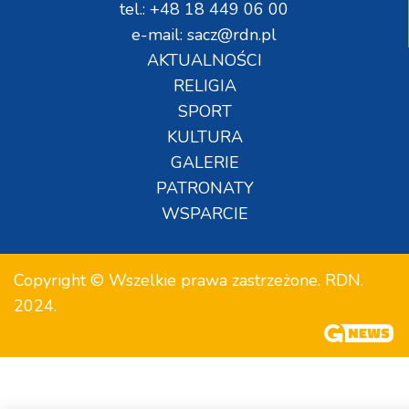
tel.: +48 18 449 06 00
e-mail: sacz@rdn.pl
AKTUALNOŚCI
RELIGIA
SPORT
KULTURA
GALERIE
PATRONATY
WSPARCIE
Copyright © Wszelkie prawa zastrzeżone. RDN.
2024.