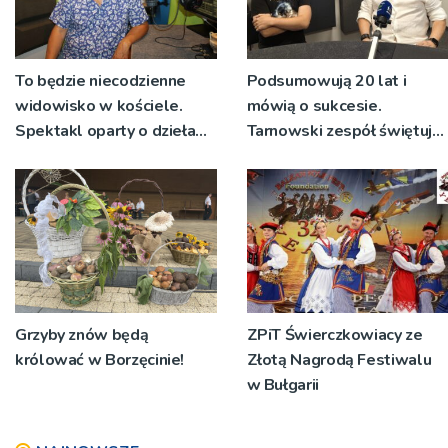
To będzie niecodzienne
Podsumowują 20 lat i
widowisko w kościele.
mówią o sukcesie.
Spektakl oparty o dzieła
Tarnowski zespół świętuje
św. Teresy Wielkiej
jubileusz i zaprasza na
koncert
Grzyby znów będą
ZPiT Świerczkowiacy ze
królować w Borzęcinie!
Złotą Nagrodą Festiwalu
w Bułgarii