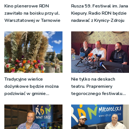
Kino plenerowe RDN
Rusza 59. Festiwal im. Jana
zawitało na boisku przy ul.
Kiepury. Radio RDN będzie
Warsztatowej w Tarnowie
nadawać z Krynicy-Zdroju
Tradycyjne wieńce
Nie tylko na deskach
dożynkowe będzie można
teatru. Prapremiery
podziwiać w gminie
tegorocznego festiwalu
Ryglice
Talia będą wystawiane w
niecodziennych
okolicznościach