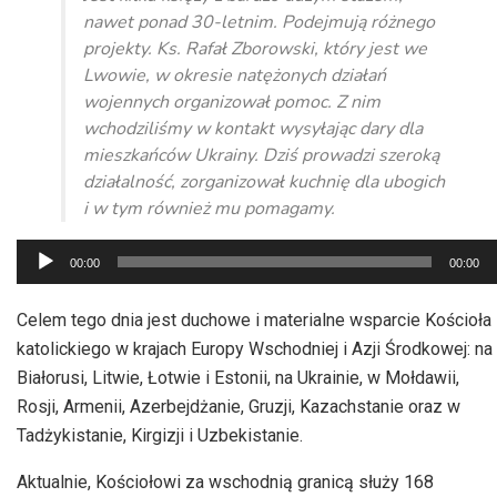
nawet ponad 30-letnim. Podejmują różnego
projekty. Ks. Rafał Zborowski, który jest we
Lwowie, w okresie natężonych działań
wojennych organizował pomoc. Z nim
wchodziliśmy w kontakt wysyłając dary dla
mieszkańców Ukrainy. Dziś prowadzi szeroką
działalność, zorganizował kuchnię dla ubogich
i w tym również mu pomagamy.
Odtwarzacz
00:00
00:00
plików
dźwiękowych
Celem tego dnia jest duchowe i materialne wsparcie Kościoła
katolickiego w krajach Europy Wschodniej i Azji Środkowej: na
Białorusi, Litwie, Łotwie i Estonii, na Ukrainie, w Mołdawii,
Rosji, Armenii, Azerbejdżanie, Gruzji, Kazachstanie oraz w
Tadżykistanie, Kirgizji i Uzbekistanie.
Aktualnie, Kościołowi za wschodnią granicą służy 168