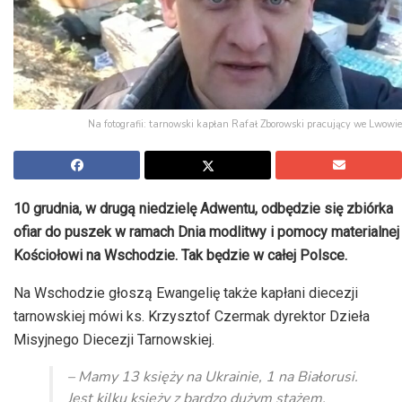
Na fotografii: tarnowski kapłan Rafał Zborowski pracujący we Lwowie
10 grudnia, w drugą niedzielę Adwentu, odbędzie się zbiórka
ofiar do puszek w ramach Dnia modlitwy i pomocy materialnej
Kościołowi na Wschodzie. Tak będzie w całej Polsce.
Na Wschodzie głoszą Ewangelię także kapłani diecezji
tarnowskiej mówi ks. Krzysztof Czermak dyrektor Dzieła
Misyjnego Diecezji Tarnowskiej.
– Mamy 13 księży na Ukrainie, 1 na Białorusi.
Jest kilku księży z bardzo dużym stażem,