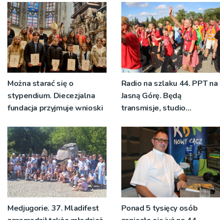
znaczeniu Sakramentów
[ZDJĘCIA]
Można starać się o
Radio na szlaku 44. PPT na
stypendium. Diecezjalna
Jasną Górę. Będą
fundacja przyjmuje wnioski
transmisje, studio
pielgrzymkowe,
pozdrowienia
Medjugorie. 37. Mladifest
Ponad 5 tysięcy osób