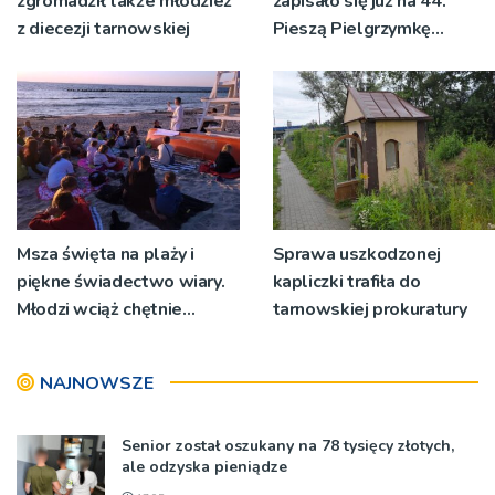
zgromadził także młodzież
zapisało się już na 44.
z diecezji tarnowskiej
Pieszą Pielgrzymkę
Tarnowską [WIDEO]
Msza święta na plaży i
Sprawa uszkodzonej
piękne świadectwo wiary.
kapliczki trafiła do
Młodzi wciąż chętnie
tarnowskiej prokuratury
wyjeżdżają na oazy
NAJNOWSZE
Senior został oszukany na 78 tysięcy złotych,
ale odzyska pieniądze