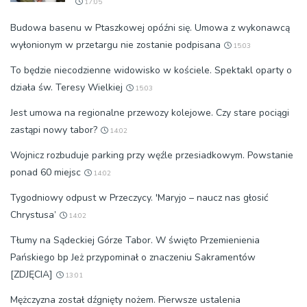
17:05
Budowa basenu w Ptaszkowej opóźni się. Umowa z wykonawcą
wyłonionym w przetargu nie zostanie podpisana
15:03
To będzie niecodzienne widowisko w kościele. Spektakl oparty o
działa św. Teresy Wielkiej
15:03
Jest umowa na regionalne przewozy kolejowe. Czy stare pociągi
zastąpi nowy tabor?
14:02
Wojnicz rozbuduje parking przy węźle przesiadkowym. Powstanie
ponad 60 miejsc
14:02
Tygodniowy odpust w Przeczycy. 'Maryjo – naucz nas głosić
Chrystusa’
14:02
Tłumy na Sądeckiej Górze Tabor. W święto Przemienienia
Pańskiego bp Jeż przypominał o znaczeniu Sakramentów
[ZDJĘCIA]
13:01
Mężczyzna został dźgnięty nożem. Pierwsze ustalenia