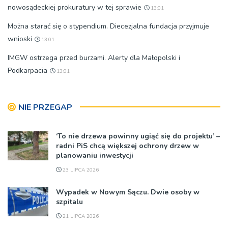
nowosądeckiej prokuratury w tej sprawie
13:01
Można starać się o stypendium. Diecezjalna fundacja przyjmuje
wnioski
13:01
IMGW ostrzega przed burzami. Alerty dla Małopolski i
Podkarpacia
13:01
NIE PRZEGAP
‘To nie drzewa powinny ugiąć się do projektu’ –
radni PiS chcą większej ochrony drzew w
planowaniu inwestycji
23 LIPCA 2026
Wypadek w Nowym Sączu. Dwie osoby w
szpitalu
21 LIPCA 2026