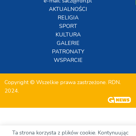
e-mail: sacz@rdn.pl
AKTUALNOŚCI
RELIGIA
SPORT
KULTURA
GALERIE
PATRONATY
WSPARCIE
Copyright © Wszelkie prawa zastrzeżone. RDN.
2024.
Ta strona korzysta z plików cookie. Kontynuując