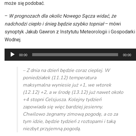
może się podobać.
–
W prognozach dla okolic Nowego Sącza widać, że
nadchodzi ciepło i śnieg będzie szybko topniał
– mówi
synoptyk Jakub Gawron z Instytutu Meteorologii i Gospodarki
Wodnej.
Odtwarzacz
00:00
00:00
plików
dźwiękowych
– Z dnia na dzień będzie coraz cieplej. W
poniedziałek (11.12) temperatura
maksymalna wyniesie już +1, we wtorek
(12.12) +2, a w środę (13.12) już nawet około
+4 stopni Celsjusza. Kolejny tydzień
zapowiada się więc bardziej jesienny.
Chwilowo żegnamy zimową pogodę, a co za
tym idzie, będzie tydzień z roztopami i taką
niezbyt przyjemną pogodą.