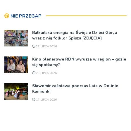
NIE PRZEGAP
Bałkańska energia na Święcie Dzieci Gór, a
wraz z nią folklor Spisza [ZDJĘCIA]
23 LIPCA 2026
Kino plenerowe RDN wyrusza w region – gdzie
się spotkamy?
29 LIPCA 2026
Sławomir zaśpiewa podczas Lata w Dolinie
Kamionki
17 LIPCA 2026