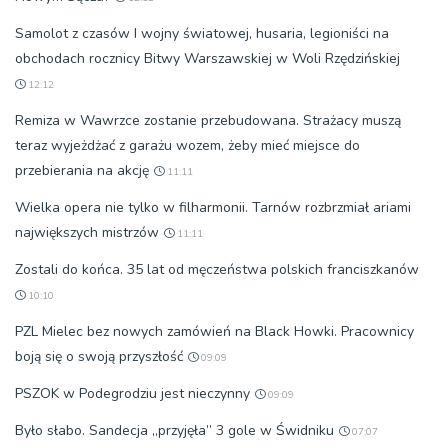
Samolot z czasów I wojny światowej, husaria, legioniści na
obchodach rocznicy Bitwy Warszawskiej w Woli Rzędzińskiej
12:12
Remiza w Wawrzce zostanie przebudowana. Strażacy muszą
teraz wyjeżdżać z garażu wozem, żeby mieć miejsce do
przebierania na akcję
11:11
Wielka opera nie tylko w filharmonii. Tarnów rozbrzmiał ariami
największych mistrzów
11:11
Zostali do końca. 35 lat od męczeństwa polskich franciszkanów
10:10
PZL Mielec bez nowych zamówień na Black Howki. Pracownicy
boją się o swoją przyszłość
09:09
PSZOK w Podegrodziu jest nieczynny
09:09
Było słabo. Sandecja „przyjęła” 3 gole w Świdniku
07:07