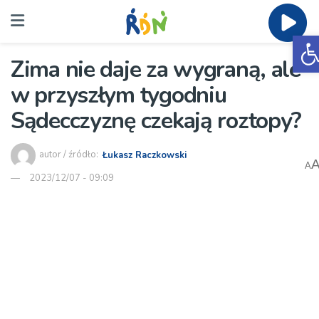
O
Zima nie daje za wygraną, ale
w przyszłym tygodniu
Sądecczyznę czekają roztopy?
autor / źródło:
Łukasz Raczkowski
A
2023/12/07 - 09:09