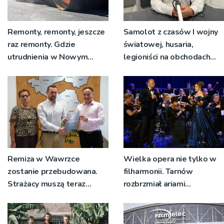
Remonty, remonty, jeszcze
Samolot z czasów I wojny
raz remonty. Gdzie
światowej, husaria,
utrudnienia w Nowym
legioniści na obchodach
Sączu?
rocznicy Bitwy
Warszawskiej w Woli
Rzędzińskiej
Remiza w Wawrzce
Wielka opera nie tylko w
zostanie przebudowana.
filharmonii. Tarnów
Strażacy muszą teraz
rozbrzmiał ariami
wyjeżdżać z garażu
największych mistrzów
wozem, żeby mieć miejsce
do przebierania na akcję