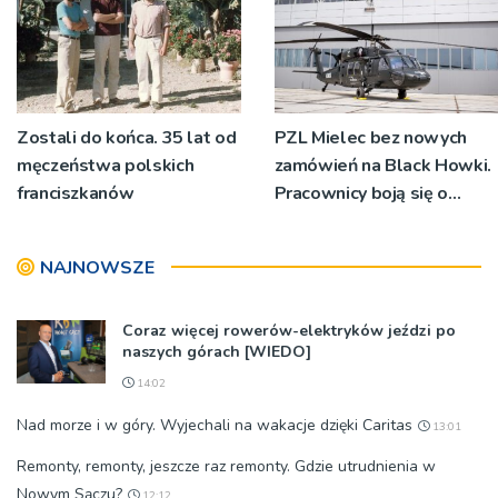
Zostali do końca. 35 lat od
PZL Mielec bez nowych
męczeństwa polskich
zamówień na Black Howki.
franciszkanów
Pracownicy boją się o
swoją przyszłość
NAJNOWSZE
Coraz więcej rowerów-elektryków jeździ po
naszych górach [WIEDO]
14:02
Nad morze i w góry. Wyjechali na wakacje dzięki Caritas
13:01
Remonty, remonty, jeszcze raz remonty. Gdzie utrudnienia w
Nowym Sączu?
12:12