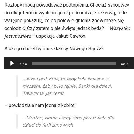
Roztopy mogą powodować podtopienia. Chociaż synoptycy
do długoterminowych prognoz podchodzą z rezerwą, to te
wstępne pokazują, że po połowie grudnia znów może się
ochłodzić. Czy zatem białe święta jednak będą? –
Wszystko
jest możliwe
– uspokaja Jakub Gawron.
A czego chcieliby mieszkańcy Nowego Sącza?
Odtwarzacz
00:00
00:00
plików
dźwiękowych
– Jeżeli jest zima, to żeby była śnieżna, z
mrozem, żeby było fajnie. Sanki dla dzieci.
Taka zima, jak teraz
– powiedziała nam jedna z kobiet.
– Mroźno, zimno i żeby zima przetrwała dla
dzieci do ferii zimowych