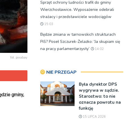
Sprzęt ochrony ludności trafił do gminy
Wierzchosławice. Wyposażenie odebrali
strażacy i przedstawiciele wodociągów
15:03
Będzie zmiana w tarnowskich strukturach
PiS? Poseł Szczurek-Żelazko: 'Ja skupiam się
na pracy parlamentarzysty’
14:02
fot. pixabay
NIE PRZEGAP
Była dyrektor DPS
wygrywa w sądzie.
ędzie gminy,
Starostwo: to nie
oznacza powrotu na
funkcję
15 LIPCA 2026