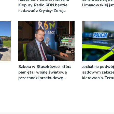
Kiepury. Radio RDN będzie
Limanowskiej już 
nadawać z Krynicy-Zdroju
Szkoła w Staszkówce, która
Jechał na podwój
a
pamięta I wojnę światową
sądowym zakaz
przechodzi przebudowę
kierowania. Teraz
[WIDEO]
więzienia