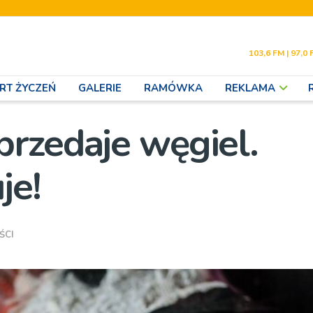
103,6 FM | 97,0 
RT ŻYCZEŃ
GALERIE
RAMÓWKA
REKLAMA
rzedaje węgiel.
je!
ŚCI