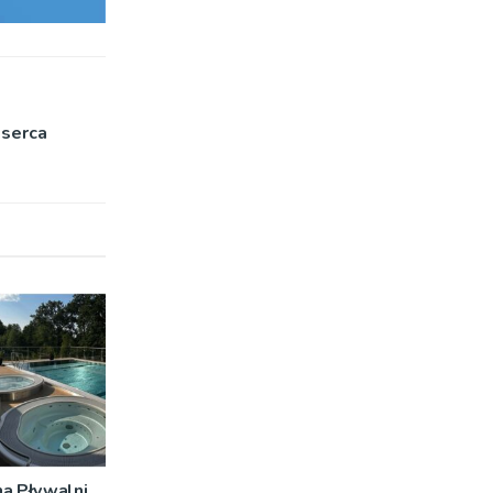
 serca
na Pływalni