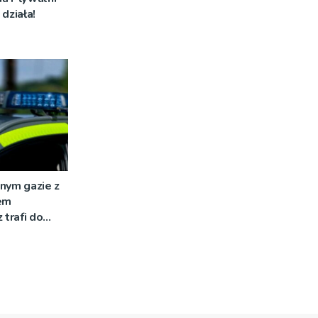
działa!
nym gazie z
em
 trafi do