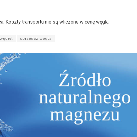
. Koszty transportu nie są wliczone w cenę węgla.
węgiel
sprzedaż węgla