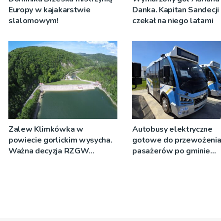
Europy w kajakarstwie
Danka. Kapitan Sandecji
slalomowym!
czekał na niego latami
Zalew Klimkówka w
Autobusy elektryczne
powiecie gorlickim wysycha.
gotowe do przewożeni
Ważna decyzja RZGW
pasażerów po gminie
[ZDJĘCIA]
Podegrodzie