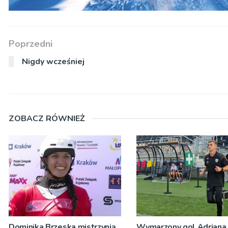
Poprzedni
Nigdy wcześniej
ZOBACZ RÓWNIEŻ
Dominika Brzeska mistrzynią
Wymarzony gol Adriana