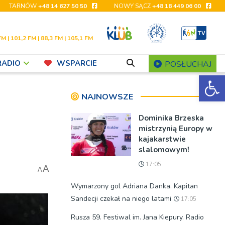
TARNÓW
+48 14 627 50 50
NOWY SĄCZ
+48 18 449 06 00
FM | 101,2 FM | 88,3 FM | 105,1 FM
RADIO
WSPARCIE
POSŁUCHAJ
Ot
NAJNOWSZE
Dominika Brzeska
mistrzynią Europy w
kajakarstwie
slalomowym!
17:05
A
A
Wymarzony gol Adriana Danka. Kapitan
Sandecji czekał na niego latami
17:05
Rusza 59. Festiwal im. Jana Kiepury. Radio