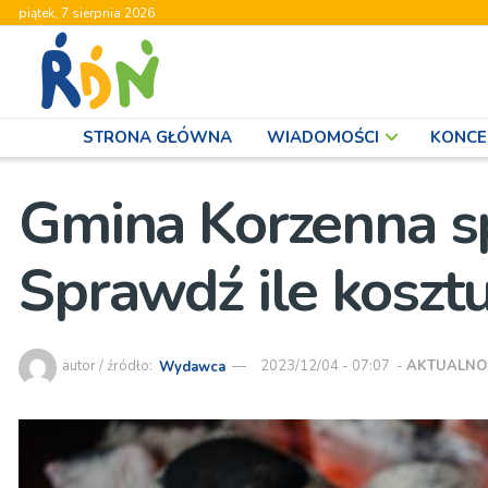
piątek, 7 sierpnia 2026
STRONA GŁÓWNA
WIADOMOŚCI
KONCE
Gmina Korzenna sp
Sprawdź ile kosztu
autor / źródło:
Wydawca
2023/12/04 - 07:07
-
AKTUALNO