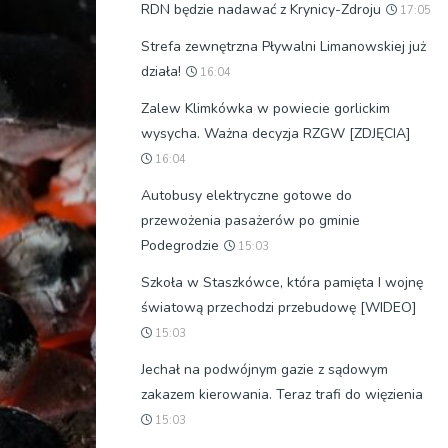
RDN będzie nadawać z Krynicy-Zdroju
17:05
Strefa zewnętrzna Pływalni Limanowskiej już
działa!
16:04
Zalew Klimkówka w powiecie gorlickim
wysycha. Ważna decyzja RZGW [ZDJĘCIA]
16:04
Autobusy elektryczne gotowe do
przewożenia pasażerów po gminie
Podegrodzie
15:03
Szkoła w Staszkówce, która pamięta I wojnę
światową przechodzi przebudowę [WIDEO]
15:03
Jechał na podwójnym gazie z sądowym
zakazem kierowania. Teraz trafi do więzienia
15:03