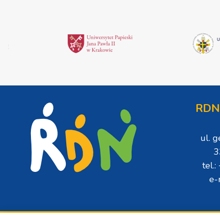
RDN
ul. 
3
tel.
e-