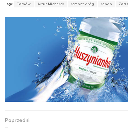
Tagi:
Tarnów
Artur Michałek
remont dróg
rondo
Zarz
Poprzedni