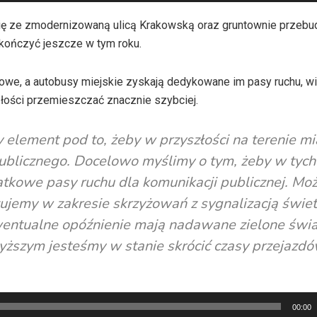
się ze zmodernizowaną ulicą Krakowską oraz gruntownie przeb
zakończyć jeszcze w tym roku.
owe, a autobusy miejskie zyskają dedykowane im pasy ruchu, wi
łości przemieszczać znacznie szybciej.
ny element pod to, żeby w przyszłości na terenie m
publicznego. Docelowo myślimy o tym, żeby w tych
kowe pasy ruchu dla komunikacji publicznej. Moż
lizujemy w zakresie skrzyżowań z sygnalizacją świet
wentualne opóźnienie mają nadawane zielone świa
yższym jesteśmy w stanie skrócić czasy przejazdó
00:00