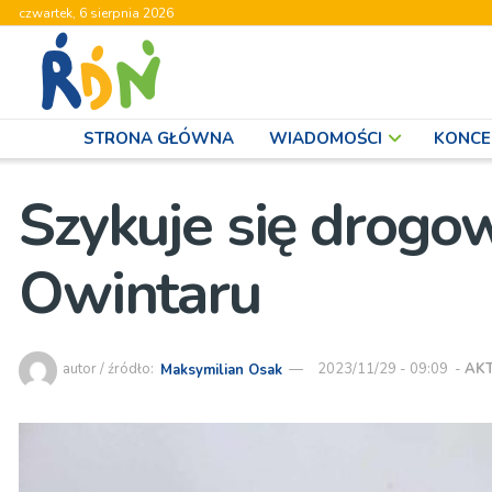
czwartek, 6 sierpnia 2026
STRONA GŁÓWNA
WIADOMOŚCI
KONCE
Szykuje się drogo
Owintaru
autor / źródło:
Maksymilian Osak
2023/11/29 - 09:09
-
AK