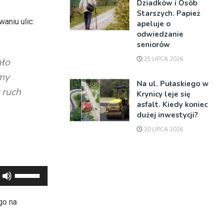
Dziadków i Osób
Starszych. Papież
aniu ulic:
apeluje o
odwiedzanie
seniorów
25 LIPCA 2026
ało
śmy
Na ul. Pułaskiego w
 ruch
Krynicy leje się
asfalt. Kiedy koniec
dużej inwestycji?
30 LIPCA 2026
Używaj
strzałek
do
go na
góry