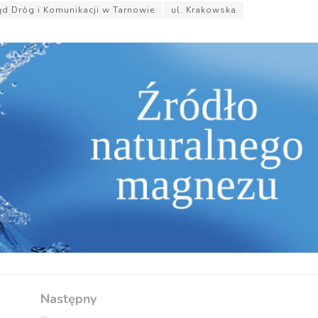
ąd Dróg i Komunikacji w Tarnowie
ul. Krakowska
Następny