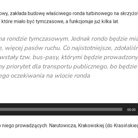
owy, zakłada budowę właściwego ronda turbinowego na skrzyżow
tóre miało być tymczasowe, a funkcjonuje już kilka lat.
 na rondzie tymczasowym. Jednak rondo będzie mi
, więcej pasów ruchu. Co najistotniejsze, zdołali
stały tzw. bus-pasy, którymi będzie prowadzony
 priorytet dla transportu publicznego, bo będzie
go oczekiwania na wlocie ronda
00:00
 niego prowadzących: Narutowicza, Krakowskiej (do Krasińskie