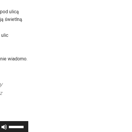
oraz
do
pod ulicą
dołu
ą świetlną.
aby
zwiększyć
ulic
lub
zmniejszyć
głośność.
e nie wiadomo.
y
z
Używaj