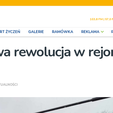
103,6 FM | 97,0 
RT ŻYCZEŃ
GALERIE
RAMÓWKA
REKLAMA
wa rewolucja w rejo
TUALNOŚCI