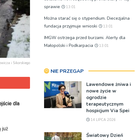
sprawie
13:01
Można starać się o stypendium. Diecezjalna
fundacja przyjmuje wnioski
13:01
IMGW ostrzega przed burzami. Alerty dla
Małopolski i Podkarpacia
13:01
wicza i Sikorskiego
NIE PRZEGAP
Lawendowe żniwa i
nowe życie w
ogrodzie
jście dla
terapeutycznym
hospicjum Via Spei
14 LIPCA 2026
 już
Światowy Dzień