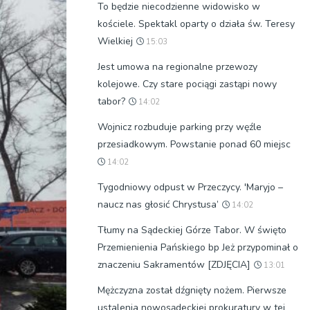
To będzie niecodzienne widowisko w
kościele. Spektakl oparty o działa św. Teresy
Wielkiej
15:03
Jest umowa na regionalne przewozy
kolejowe. Czy stare pociągi zastąpi nowy
tabor?
14:02
Wojnicz rozbuduje parking przy węźle
przesiadkowym. Powstanie ponad 60 miejsc
14:02
Tygodniowy odpust w Przeczycy. 'Maryjo –
naucz nas głosić Chrystusa’
14:02
Tłumy na Sądeckiej Górze Tabor. W święto
Przemienienia Pańskiego bp Jeż przypominał o
znaczeniu Sakramentów [ZDJĘCIA]
13:01
Mężczyzna został dźgnięty nożem. Pierwsze
ustalenia nowosądeckiej prokuratury w tej