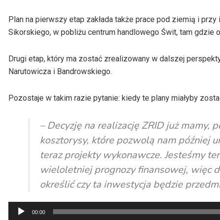
Plan na pierwszy etap zakłada także prace pod ziemią i prz
Sikorskiego, w pobliżu centrum handlowego Świt, tam gdzie o
Drugi etap, który ma zostać zrealizowany w dalszej perspek
Narutowicza i Bandrowskiego.
Pozostaje w takim razie pytanie: kiedy te plany miałyby zost
– Decyzję na realizację ZRID już mamy, 
kosztorysy, które pozwolą nam później
teraz projekty wykonawcze. Jesteśmy tera
wieloletniej prognozy finansowej, więc 
określić czy ta inwestycja będzie przedm
Odtwarzacz
00:00