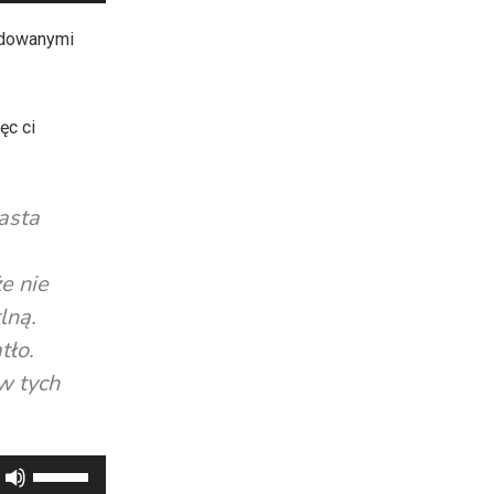
strzałek
do
udowanymi
góry
oraz
do
ęc ci
dołu
aby
zwiększyć
iasta
lub
zmniejszyć
e nie
głośność.
lną.
tło.
w tych
Używaj