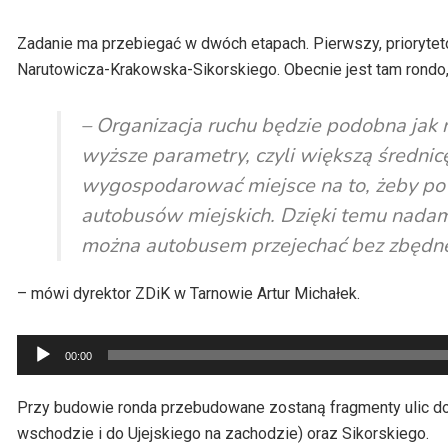
Zadanie ma przebiegać w dwóch etapach. Pierwszy, priorytet
Narutowicza-Krakowska-Sikorskiego. Obecnie jest tam rondo, k
– Organizacja ruchu będzie podobna jak
wyższe parametry, czyli większą średnicę
wygospodarować miejsce na to, żeby pow
autobusów miejskich. Dzięki temu nadamy
można autobusem przejechać bez zbędne
– mówi dyrektor ZDiK w Tarnowie Artur Michałek.
Odtwarzacz
00:00
plików
dźwiękowych
Przy budowie ronda przebudowane zostaną fragmenty ulic do
wschodzie i do Ujejskiego na zachodzie) oraz Sikorskiego.