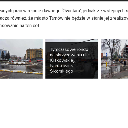
anych prac w rejonie dawnego ‘Owintaru’, jednak ze wstępnych
nacza również, że miasto Tarnów nie będzie w stanie jej zrealiz
nsowanie na ten cel.
Tymczasowe rondo
na skrzyżowaniu ulic:
Krakowskiej,
Narutowicza i
Sikorskiego