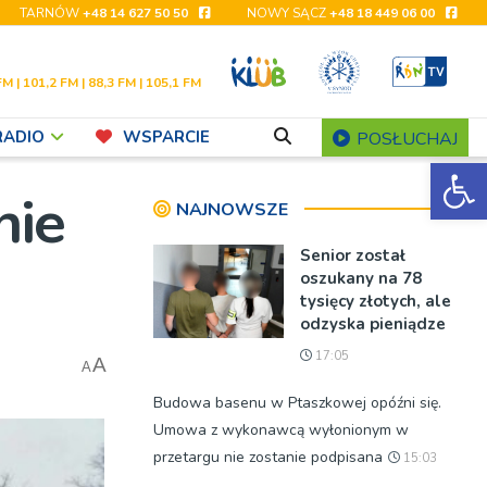
TARNÓW
+48 14 627 50 50
NOWY SĄCZ
+48 18 449 06 00
FM | 101,2 FM | 88,3 FM | 105,1 FM
RADIO
WSPARCIE
POSŁUCHAJ
Ot
nie
NAJNOWSZE
Senior został
oszukany na 78
tysięcy złotych, ale
odzyska pieniądze
17:05
A
A
Budowa basenu w Ptaszkowej opóźni się.
Umowa z wykonawcą wyłonionym w
przetargu nie zostanie podpisana
15:03