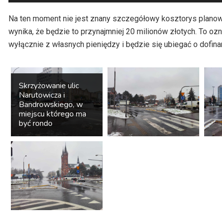
plików
dźwiękowych
Na ten moment nie jest znany szczegółowy kosztorys planow
wynika, że będzie to przynajmniej 20 milionów złotych. To oz
wyłącznie z własnych pieniędzy i będzie się ubiegać o dofina
Skrzyżowanie ulic
Narutowicza i
Bandrowskiego, w
miejscu którego ma
być rondo