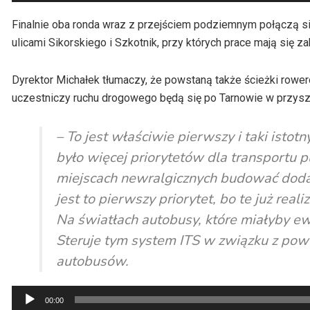
plików
dźwiękowych
Finalnie oba ronda wraz z przejściem podziemnym połączą 
ulicami Sikorskiego i Szkotnik, przy których prace mają się 
Dyrektor Michałek tłumaczy, że powstaną także ścieżki rower
uczestniczy ruchu drogowego będą się po Tarnowie w przysz
– To jest właściwie pierwszy i taki istot
było więcej priorytetów dla transportu 
miejscach newralgicznych budować dodat
jest to pierwszy priorytet, bo te już rea
Na światłach autobusy, które miałyby e
Steruje tym system ITS w związku z pow
autobusów.
Odtwarzacz
00:00