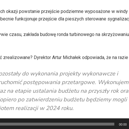
y ich okazji powstanie przejście podziemne wyposażone w windy 
becnie funkcjonuje przejście dla pieszych sterowane sygnalizacj
tywie czasu, zakłada budowę ronda turbinowego na skrzyżowaniu 
ać zrealizowane? Dyrektor Artur Michałek odpowiada, że na razi
pozostały do wykonania projekty wykonawcze i
 uruchomić postępowania przetargowe. Wykonujem
z na etapie ustalania budżetu na przyszły rok ora
dopiero po zatwierdzeniu budżetu będziemy mogli
iotem realizacji w 2024 roku.
00:00