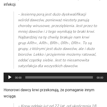
infekcji.
– Jesienną porą jest dużo dyskwalifikacji
wśród dawców, ponieważ niestety panują
choroby wirusowe, przeziębienia. Jest przez to
mniej dawców i z tego wynikają te braki krwi.
Najbardziej na tę chwilę brakuje nam krwi
grup ARh+, ARh-, BRh-, 0Rh-, 0Rh+. To są
grupy, z którymi jest dużo dawców, ale i dużo
biorców. Lekko i przyjemnie możemy ratować,
oddać cząstkę siebie. Jest to niesamowita
satysfakcja dla wszystkich dawców.
Odtwarzacz
00:00
00:00
plików
dźwiękowych
Honorowi dawcy krwi przekonują, że pomaganie innym
wciąga.
– Krew oddaje już od 22 lat, od ukończenia 18.