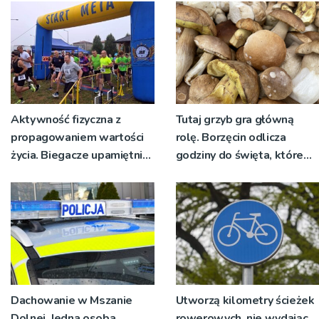
Aktywność fizyczna z
Tutaj grzyb gra główną
propagowaniem wartości
rolę. Borzęcin odlicza
życia. Biegacze upamiętnili
godziny do święta, które
św. Maksymiliana Kolbego
wyrosło na tradycji
pokoleń
Dachowanie w Mszanie
Utworzą kilometry ścieżek
Dolnej. Jedna osoba
rowerowych, nie wydając