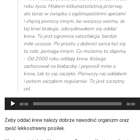
roku życia. Miałem kilkunastoletnią przerwę,
ale teraz w związku z ogólnopolskimi apelami
i chęcią pomocy innym, bo wszyscy wiemy, że
tej krwi brakuje, zdecydowałem się oddać
krew. To jest ogromna satysfakcja, bardzo
miłe uczucie. Po prostu z dobroci serca też się
to robi, pomaga innym. Co możemy to dajemy.
– Od 2000 roku oddaję krew. Kolega
zachorował na białaczkę i poprosił mnie o
krew, tak to się zaczęło. Pierwszy raz oddałem
i potem zacząłem regularnie. To jest szczytny
cel.
Odtwarzacz
00:00
00:00
plików
dźwiękowych
Żeby oddać krew należy dobrze nawodnić organizm oraz
zjeść lekkostrawny posiłek.