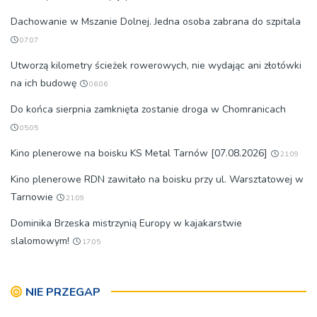
Dachowanie w Mszanie Dolnej. Jedna osoba zabrana do szpitala
07:07
Utworzą kilometry ścieżek rowerowych, nie wydając ani złotówki
na ich budowę
06:06
Do końca sierpnia zamknięta zostanie droga w Chomranicach
05:05
Kino plenerowe na boisku KS Metal Tarnów [07.08.2026]
21:09
Kino plenerowe RDN zawitało na boisku przy ul. Warsztatowej w
Tarnowie
21:09
Dominika Brzeska mistrzynią Europy w kajakarstwie
slalomowym!
17:05
NIE PRZEGAP