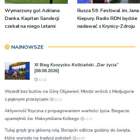
Wymarzony gol Adriana
Rusza 59. Festiwal im. Jana
Danka. Kapitan Sandecji
Kiepury. Radio RDN będzie
czekał na niego latami
nadawać z Krynicy-Zdroju
NAJNOWSZE
XI Bieg Koszycko-Kolbiański „Dar życia”
[08.08.2026]
12:12
Wszedł bez butów na Górę Objawień. Młodzi wrócili z Medjugorie
z pięknymi przeżyciami
12:12
Aktywność fizyczna z propagowaniem wartości życia. Biegacze
upamiętnili św. Maksymiliana Kolbego
11:11
Tutaj grzyb gra główną rolę. Borzęcin odlicza godziny do święta,
które wyrosło na tradycji pokoleń
09:09