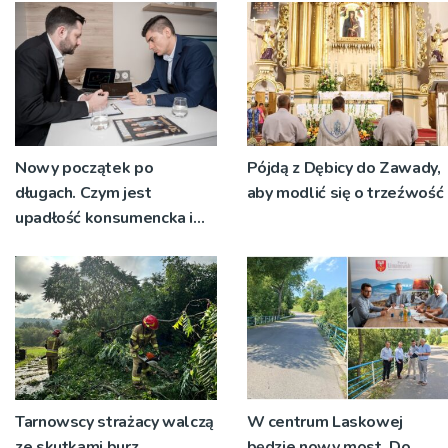
Nowy początek po
Pójdą z Dębicy do Zawady,
długach. Czym jest
aby modlić się o trzeźwość
upadłość konsumencka i
kiedy staje się jedynym
rozsądnym wyjściem?
Tarnowscy strażacy walczą
W centrum Laskowej
ze skutkami burz.
będzie nowy most. Do