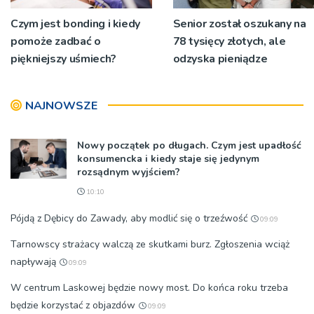
Czym jest bonding i kiedy
Senior został oszukany na
pomoże zadbać o
78 tysięcy złotych, ale
piękniejszy uśmiech?
odzyska pieniądze
NAJNOWSZE
Nowy początek po długach. Czym jest upadłość
konsumencka i kiedy staje się jedynym
rozsądnym wyjściem?
10:10
Pójdą z Dębicy do Zawady, aby modlić się o trzeźwość
09:09
Tarnowscy strażacy walczą ze skutkami burz. Zgłoszenia wciąż
napływają
09:09
W centrum Laskowej będzie nowy most. Do końca roku trzeba
będzie korzystać z objazdów
09:09