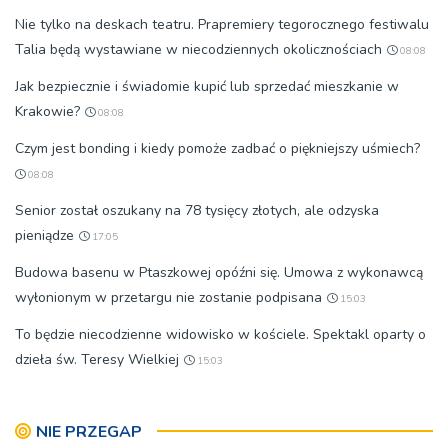
Nie tylko na deskach teatru. Prapremiery tegorocznego festiwalu
Talia będą wystawiane w niecodziennych okolicznościach
08:08
Jak bezpiecznie i świadomie kupić lub sprzedać mieszkanie w
Krakowie?
08:08
Czym jest bonding i kiedy pomoże zadbać o piękniejszy uśmiech?
08:08
Senior został oszukany na 78 tysięcy złotych, ale odzyska
pieniądze
17:05
Budowa basenu w Ptaszkowej opóźni się. Umowa z wykonawcą
wyłonionym w przetargu nie zostanie podpisana
15:03
To będzie niecodzienne widowisko w kościele. Spektakl oparty o
dzieła św. Teresy Wielkiej
15:03
NIE PRZEGAP