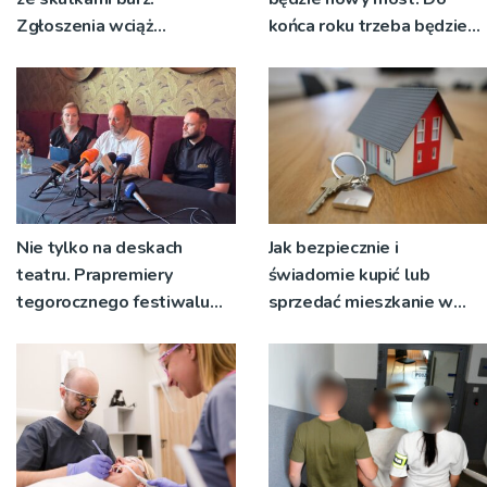
Zgłoszenia wciąż
końca roku trzeba będzie
napływają
korzystać z objazdów
Nie tylko na deskach
Jak bezpiecznie i
teatru. Prapremiery
świadomie kupić lub
tegorocznego festiwalu
sprzedać mieszkanie w
Talia będą wystawiane w
Krakowie?
niecodziennych
okolicznościach