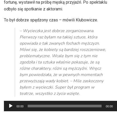
fortunę, wystawił na próbę męską przyjaźń. Po spektaklu
odbyło się spotkanie z aktorami.
To był dobrze spędzony czas – mówili Klubowicze.
– Wycieczka jest dobrze zorganizowana.
Pierwszy raz byłam na takiej sztuce, która
opowiada o tak zwanych fochach mężczyzn.
Mówi się, że kobiety są bardziej roszczeniowe,
problematyczne. Wcale bym się z tym nie
zgodziła i ta sztuka właśnie pokazuje, że są
różne charaktery, różni są mężczyźni. Wręcz
bym powiedziała, że w pewnych momentach
przewyższają wady kobiet. – Mile zaskoczony
byłem z wycieczki. Super był program w
teatrze, wszystko z życia wzięte.
Odtwarzacz
00:00
00:00
plików