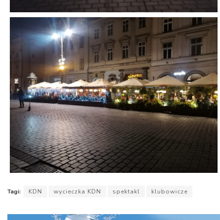
Tagi:
KDN
wycieczka KDN
spektakl
klubowicze