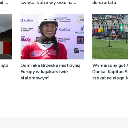
ili
święta, które wyrosło na
do szpitala
go
tradycji pokoleń
ięta
Dominika Brzeska mistrzynią
Wymarzony gol 
Europy w kajakarstwie
Danka. Kapitan S
slalomowym!
czekał na niego 