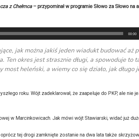
ącza z Chełmca
– przypominał w programie Słowo za Słowo na 
00:00
iające, jak można jakiś jeden wiadukt budować aż p
a. Ten okres jest strasznie długi, a spowoduje to t
 most heleński, a wiemy co się działo, jak długo j
szłego roku. Wójt zadeklarował, że zaapeluje do PKP, ale nie je
lejowej w Marcinkowicach. Jak mówi wójt Stawiarski, widać już du
 oprócz tej drogi zamknięte zostanie na dwa lata także skrzyżow