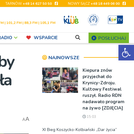
TARNÓW
+48 14 627 50 50
NOWY SĄCZ
+48 18 449 06 00
FM | 101,2 FM | 88,3 FM | 105,1 FM
RADIO
WSPARCIE
POSŁUCHAJ
Ot
by
NAJNOWSZE
Kiepura znów
ła
przyjechał do
Krynicy-Zdroju.
Kultowy Festiwal
ruszył. Radio RDN
nadawało program
na żywo [ZDJĘCIA]
15:03
A
A
XI Bieg Koszycko-Kolbiański „Dar życia”