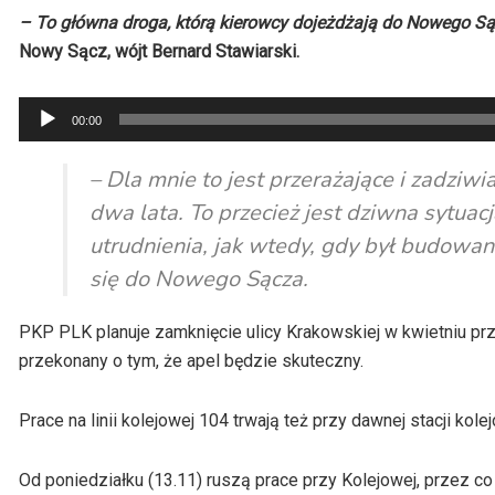
– To główna droga, którą kierowcy dojeżdżają do Nowego S
Nowy Sącz, wójt Bernard Stawiarski.
Odtwarzacz
00:00
plików
dźwiękowych
– Dla mnie to jest przerażające i zadziw
dwa lata. To przecież jest dziwna sytuacj
utrudnienia, jak wtedy, gdy był budowany
się do Nowego Sącza.
PKP PLK planuje zamknięcie ulicy Krakowskiej w kwietniu przy
przekonany o tym, że apel będzie skuteczny.
Prace na linii kolejowej 104 trwają też przy dawnej stacji ko
Od poniedziałku (13.11) ruszą prace przy Kolejowej, przez co