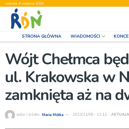
sobota, 8 sierpnia 2026
STRONA GŁÓWNA
WIADOMOŚCI
KONCE
Wójt Chełmca będz
ul. Krakowska w 
zamknięta aż na d
autor / źródło:
Maria Mółka
2023/11/08 - 12:12
-
AKTUALN