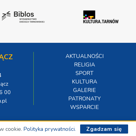
ĄCZ
AKTUALNOŚCI
RELIGIA
SPORT
4
KULTURA
ącz
GALERIE
06 00
PATRONATY
.pl
WSPARCIE
ów cookie.
Polityka prywatności.
Zgadzam się