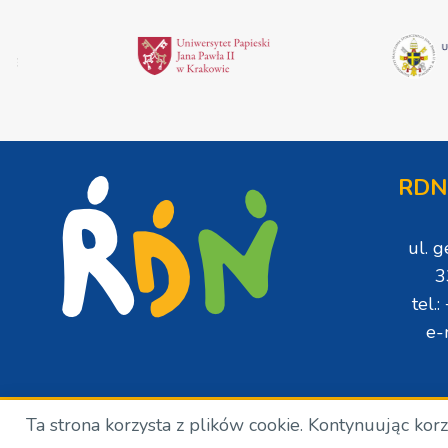
RDN
ul. 
3
tel.
e-
Ta strona korzysta z plików cookie. Kontynuując kor
Copyright © Wszelkie prawa zastrzeżone. RDN. 2024