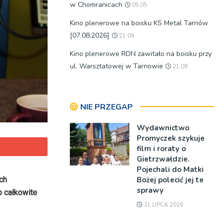
w Chomranicach
05:05
Kino plenerowe na boisku KS Metal Tarnów
[07.08.2026]
21:09
Kino plenerowe RDN zawitało na boisku przy
ul. Warsztatowej w Tarnowie
21:09
NIE PRZEGAP
Wydawnictwo
Promyczek szykuje
film i roraty o
Gietrzwałdzie.
Pojechali do Matki
Bożej polecić jej te
ch
sprawy
 całkowite
31 LIPCA 2026