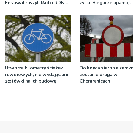
Festiwal ruszył. Radio RDN
życia. Biegacze upamiętn
nadawało program na żywo
św. Maksymiliana Kolbe
[ZDJĘCIA]
Utworzą kilometry ścieżek
Do końca sierpnia zamkn
rowerowych, nie wydając ani
zostanie droga w
złotówki na ich budowę
Chomranicach