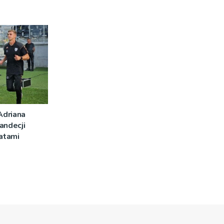
Adriana
andecji
latami