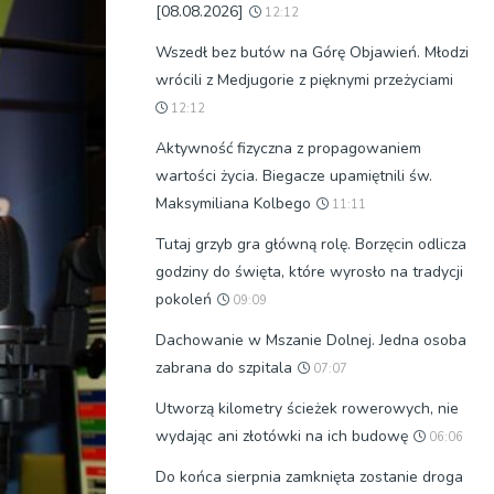
[08.08.2026]
12:12
Wszedł bez butów na Górę Objawień. Młodzi
wrócili z Medjugorie z pięknymi przeżyciami
12:12
Aktywność fizyczna z propagowaniem
wartości życia. Biegacze upamiętnili św.
Maksymiliana Kolbego
11:11
Tutaj grzyb gra główną rolę. Borzęcin odlicza
godziny do święta, które wyrosło na tradycji
pokoleń
09:09
Dachowanie w Mszanie Dolnej. Jedna osoba
zabrana do szpitala
07:07
Utworzą kilometry ścieżek rowerowych, nie
wydając ani złotówki na ich budowę
06:06
Do końca sierpnia zamknięta zostanie droga