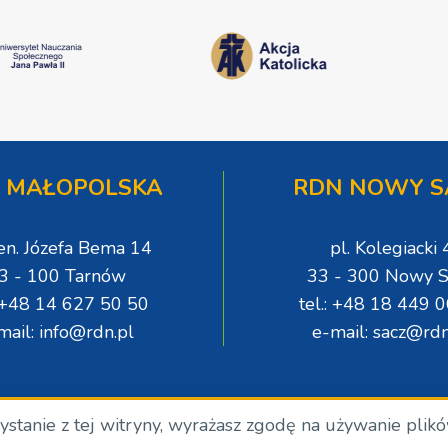
 MAŁOPOLSKA
RDN NOWY S
gen. Józefa Bema 14
pl. Kolegiacki 
3 - 100 Tarnów
33 - 300 Nowy S
: +48 14 627 50 50
tel.: +48 18 449 
mail: info@rdn.pl
e-mail: sacz@rdn
zystanie z tej witryny, wyrażasz zgodę na używanie plik
.