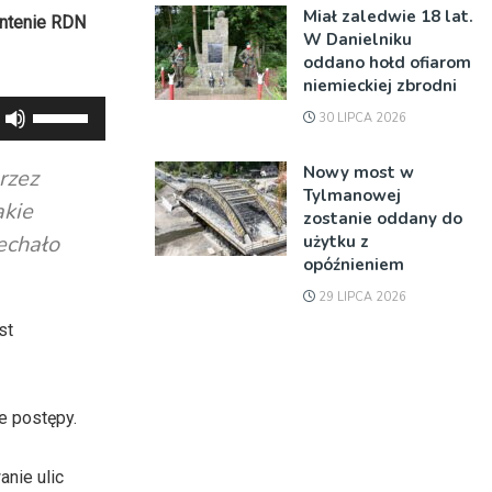
Miał zaledwie 18 lat.
antenie RDN
W Danielniku
oddano hołd ofiarom
niemieckiej zbrodni
Używaj
30 LIPCA 2026
strzałek
do
Nowy most w
rzez
Tylmanowej
góry
akie
zostanie oddany do
oraz
echało
użytku z
do
opóźnieniem
dołu
29 LIPCA 2026
aby
st
zwiększyć
lub
zmniejszyć
że postępy.
głośność.
anie ulic