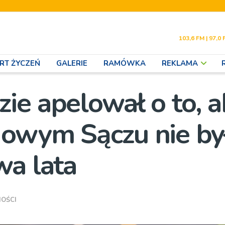
103,6 FM | 97,0 
RT ŻYCZEŃ
GALERIE
RAMÓWKA
REKLAMA
ie apelował o to, a
Nowym Sączu nie by
wa lata
OŚCI