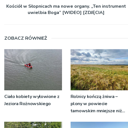
Kościół w Słopnicach ma nowe organy. „Ten instrument
uwielbia Boga” [WIDEO] [ZDJĘCIA]
ZOBACZ RÓWNIEŻ
Ciało kobiety wyłowione z
Rolnicy kończą żniwa –
Jeziora Rożnowskiego
plony w powiecie
tarnowskim mniejsze niż
rok temu