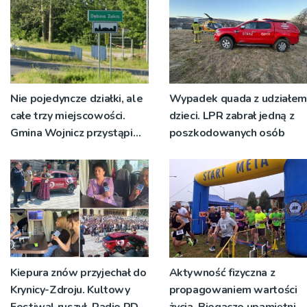
Nie pojedyncze działki, ale
Wypadek quada z udziałem
całe trzy miejscowości.
dzieci. LPR zabrał jedną z
Gmina Wojnicz przystąpi
poszkodowanych osób
do zmian w dokumentach
planistycznych
Kiepura znów przyjechał do
Aktywność fizyczna z
Krynicy-Zdroju. Kultowy
propagowaniem wartości
Festiwal ruszył. Radio RDN
życia. Biegacze upamiętnili