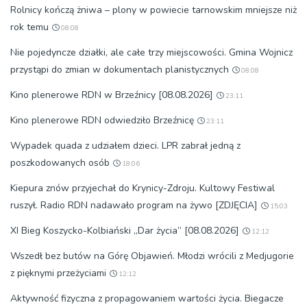
Rolnicy kończą żniwa – plony w powiecie tarnowskim mniejsze niż
rok temu
08:08
Nie pojedyncze działki, ale całe trzy miejscowości. Gmina Wojnicz
przystąpi do zmian w dokumentach planistycznych
08:08
Kino plenerowe RDN w Brzeźnicy [08.08.2026]
23:11
Kino plenerowe RDN odwiedziło Brzeźnicę
23:11
Wypadek quada z udziałem dzieci. LPR zabrał jedną z
poszkodowanych osób
18:06
Kiepura znów przyjechał do Krynicy-Zdroju. Kultowy Festiwal
ruszył. Radio RDN nadawało program na żywo [ZDJĘCIA]
15:03
XI Bieg Koszycko-Kolbiański „Dar życia” [08.08.2026]
12:12
Wszedł bez butów na Górę Objawień. Młodzi wrócili z Medjugorie
z pięknymi przeżyciami
12:12
Aktywność fizyczna z propagowaniem wartości życia. Biegacze