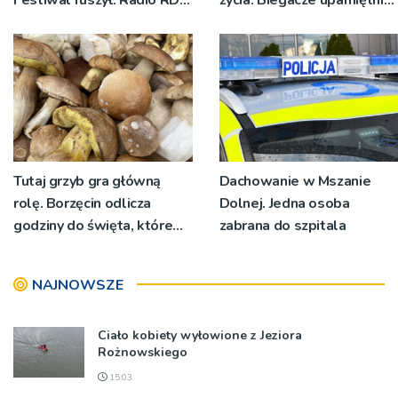
nadawało program na
św. Maksymiliana Kolbego
żywo [ZDJĘCIA]
Tutaj grzyb gra główną
Dachowanie w Mszanie
rolę. Borzęcin odlicza
Dolnej. Jedna osoba
godziny do święta, które
zabrana do szpitala
wyrosło na tradycji
pokoleń
NAJNOWSZE
Ciało kobiety wyłowione z Jeziora
Rożnowskiego
15:03