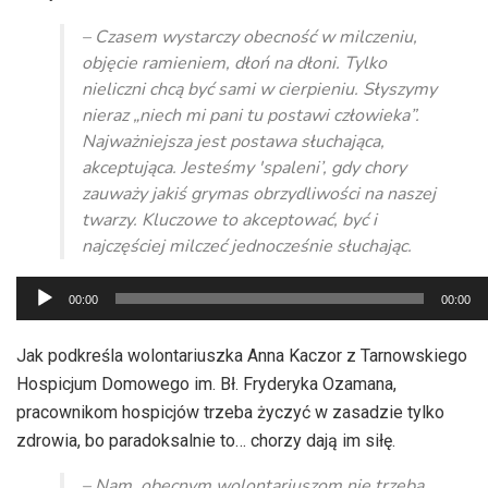
– Czasem wystarczy obecność w milczeniu,
objęcie ramieniem, dłoń na dłoni. Tylko
nieliczni chcą być sami w cierpieniu. Słyszymy
nieraz „niech mi pani tu postawi człowieka”.
Najważniejsza jest postawa słuchająca,
akceptująca. Jesteśmy 'spaleni’, gdy chory
zauważy jakiś grymas obrzydliwości na naszej
twarzy. Kluczowe to akceptować, być i
najczęściej milczeć jednocześnie słuchając.
Odtwarzacz
00:00
00:00
plików
dźwiękowych
Jak podkreśla wolontariuszka Anna Kaczor z Tarnowskiego
Hospicjum Domowego im. Bł. Fryderyka Ozamana,
pracownikom hospicjów trzeba życzyć w zasadzie tylko
zdrowia, bo paradoksalnie to… chorzy dają im siłę.
– Nam, obecnym wolontariuszom nie trzeba