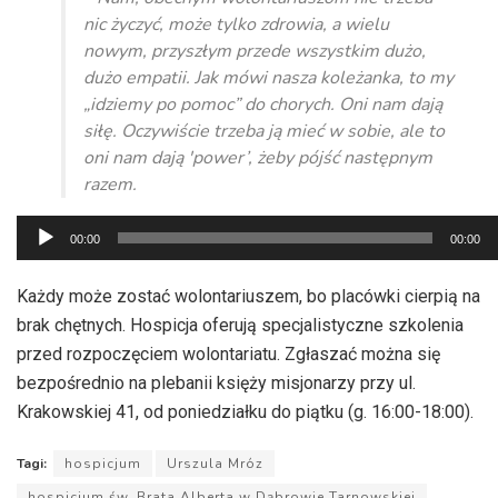
nic życzyć, może tylko zdrowia, a wielu
nowym, przyszłym przede wszystkim dużo,
dużo empatii. Jak mówi nasza koleżanka, to my
„idziemy po pomoc” do chorych. Oni nam dają
siłę. Oczywiście trzeba ją mieć w sobie, ale to
oni nam dają 'power’, żeby pójść następnym
razem.
Odtwarzacz
00:00
00:00
plików
dźwiękowych
Każdy może zostać wolontariuszem, bo placówki cierpią na
brak chętnych. Hospicja oferują specjalistyczne szkolenia
przed rozpoczęciem wolontariatu. Zgłaszać można się
bezpośrednio na plebanii księży misjonarzy przy ul.
Krakowskiej 41, od poniedziałku do piątku (g. 16:00-18:00).
Tagi:
hospicjum
Urszula Mróz
hospicjum św. Brata Alberta w Dąbrowie Tarnowskiej