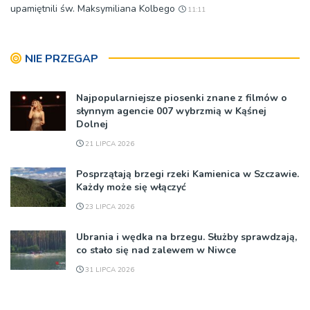
upamiętnili św. Maksymiliana Kolbego
11:11
NIE PRZEGAP
Najpopularniejsze piosenki znane z filmów o
słynnym agencie 007 wybrzmią w Kąśnej
Dolnej
21 LIPCA 2026
Posprzątają brzegi rzeki Kamienica w Szczawie.
Każdy może się włączyć
23 LIPCA 2026
Ubrania i wędka na brzegu. Służby sprawdzają,
co stało się nad zalewem w Niwce
31 LIPCA 2026