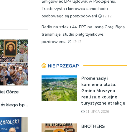
Śmigłowiec LPR lądował w Podłopieniu.
Traktorzysta i kierowca samochodu
osobowego są poszkodowani
12:12
Radio na szlaku 44. PPT na Jasną Górę. Będą
transmisje, studio pielgrzymkowe,
pozdrowienia
12:12
NIE PRZEGAP
Promenady i
kamienna plaża.
Gmina Muszyna
iej Górze
realizuje kolejne
turystyczne atrakcje
ańskiego bp
o znaczeniu
21 LIPCA 2026
DJĘCIA]
BROTHERS