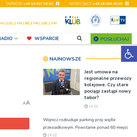
TARNÓW
+48 14 627 50 50
NOWY SĄCZ
+48 18 449 06 00
FM | 101,2 FM | 88,3 FM | 105,1 FM
RADIO
WSPARCIE
POSŁUCHAJ
Ot
NAJNOWSZE
Jest umowa na
regionalne przewozy
kolejowe. Czy stare
pociągi zastąpi nowy
tabor?
A
A
14:02
Wojnicz rozbuduje parking przy węźle
przesiadkowym. Powstanie ponad 60 miejsc
14:02