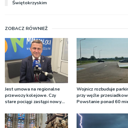
Świętokrzyskim
ZOBACZ RÓWNIEŻ
Jest umowa na regionalne
Wojnicz rozbuduje parki
przewozy kolejowe. Czy
przy węźle przesiadko
stare pociągi zastąpi nowy
Powstanie ponad 60 mie
tabor?