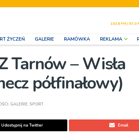
103,6 FM | 97,0 
RT ŻYCZEŃ
GALERIE
RAMÓWKA
REKLAMA
 Tarnów – Wisła
ecz półfinałowy)
OŚCI
,
GALERIE
,
SPORT
Udostępnij na Twitter
Email