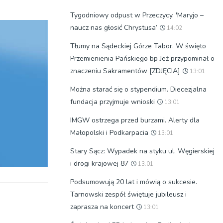
Tygodniowy odpust w Przeczycy. 'Maryjo –
naucz nas głosić Chrystusa’
14:02
Tłumy na Sądeckiej Górze Tabor. W święto
Przemienienia Pańskiego bp Jeż przypominał o
znaczeniu Sakramentów [ZDJĘCIA]
13:01
Można starać się o stypendium. Diecezjalna
fundacja przyjmuje wnioski
13:01
IMGW ostrzega przed burzami. Alerty dla
Małopolski i Podkarpacia
13:01
Stary Sącz: Wypadek na styku ul. Węgierskiej
i drogi krajowej 87
13:01
Podsumowują 20 lat i mówią o sukcesie.
Tarnowski zespół świętuje jubileusz i
zaprasza na koncert
13:01