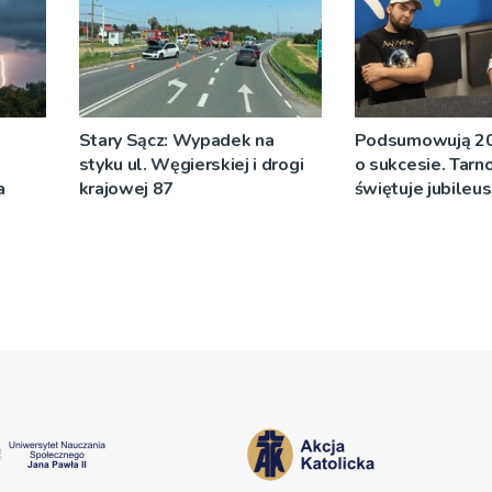
Stary Sącz: Wypadek na
Podsumowują 20 
styku ul. Węgierskiej i drogi
o sukcesie. Tarn
a
krajowej 87
świętuje jubileus
na koncert