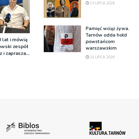
13 LIPCA 2026
Pamięć wciąż żywa.
Tarnów odda hołd
lat i mówią
powstańcom
owski zespół
warszawskim
z i zaprasza
31 LIPCA 2026