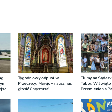
ng
Tygodniowy odpust w
Tłumy na Sądeck
wym.
Przeczycy. 'Maryjo – naucz nas
Tabor. W święto
jsc
głosić Chrystusa’
Przemienienia P
Jeż przypominał 
Sakramentów [Z