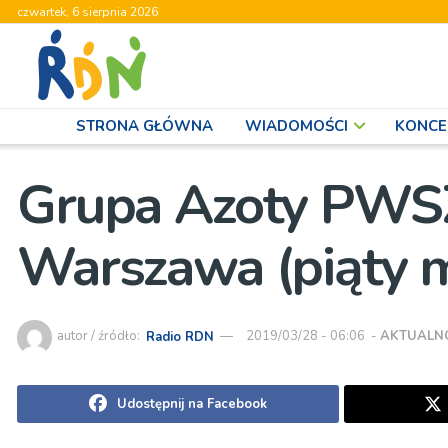
czwartek, 6 sierpnia 2026
STRONA GŁÓWNA
WIADOMOŚCI
KONCE
Grupa Azoty PWSZ
Warszawa (piąty m
autor / źródło:
Radio RDN
2019/03/28 - 06:06
-
AKTUALN
Udostępnij na Facebook