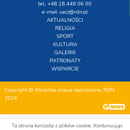
tel.: +48 18 449 06 00
e-mail: sacz@rdn.pl
AKTUALNOŚCI
RELIGIA
SPORT
KULTURA
GALERIE
PATRONATY
WSPARCIE
Copyright © Wszelkie prawa zastrzeżone. RDN.
2024.
Ta strona korzysta z plików cookie. Kontynuując