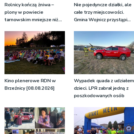
Rolnicy kończą żniwa –
Nie pojedyncze działki, ale
plony w powiecie
całe trzy miejscowości.
tarnowskim mniejsze niż
Gmina Wojnicz przystąpi
rok temu
do zmian w dokumentach
planistycznych
Kino plenerowe RDN w
Wypadek quada z udziałem
Brzeźnicy [08.08.2026]
dzieci. LPR zabrał jedną z
poszkodowanych osób