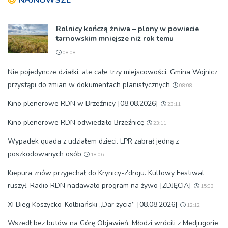
Rolnicy kończą żniwa – plony w powiecie
tarnowskim mniejsze niż rok temu
08:08
Nie pojedyncze działki, ale całe trzy miejscowości. Gmina Wojnicz
przystąpi do zmian w dokumentach planistycznych
08:08
Kino plenerowe RDN w Brzeźnicy [08.08.2026]
23:11
Kino plenerowe RDN odwiedziło Brzeźnicę
23:11
Wypadek quada z udziałem dzieci. LPR zabrał jedną z
poszkodowanych osób
18:06
Kiepura znów przyjechał do Krynicy-Zdroju. Kultowy Festiwal
ruszył. Radio RDN nadawało program na żywo [ZDJĘCIA]
15:03
XI Bieg Koszycko-Kolbiański „Dar życia” [08.08.2026]
12:12
Wszedł bez butów na Górę Objawień. Młodzi wrócili z Medjugorie