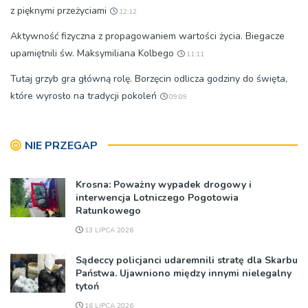
z pięknymi przeżyciami
12:12
Aktywność fizyczna z propagowaniem wartości życia. Biegacze
upamiętnili św. Maksymiliana Kolbego
11:11
Tutaj grzyb gra główną rolę. Borzęcin odlicza godziny do święta,
które wyrosło na tradycji pokoleń
09:09
NIE PRZEGAP
Krosna: Poważny wypadek drogowy i
interwencja Lotniczego Pogotowia
Ratunkowego
13 LIPCA 2026
Sądeccy policjanci udaremnili stratę dla Skarbu
Państwa. Ujawniono między innymi nielegalny
tytoń
16 LIPCA 2026