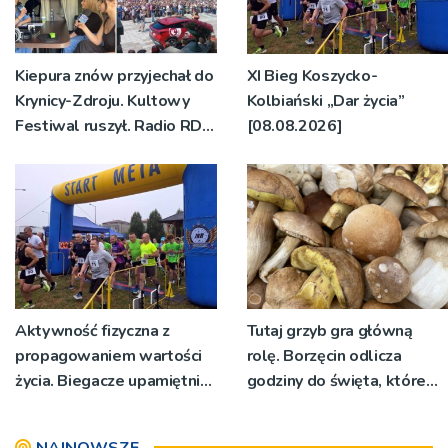
Kiepura znów przyjechał do
XI Bieg Koszycko-
Krynicy-Zdroju. Kultowy
Kolbiański „Dar życia”
Festiwal ruszył. Radio RDN
[08.08.2026]
nadawało program na
żywo [ZDJĘCIA]
Aktywność fizyczna z
Tutaj grzyb gra główną
propagowaniem wartości
rolę. Borzęcin odlicza
życia. Biegacze upamiętnili
godziny do święta, które
św. Maksymiliana Kolbego
wyrosło na tradycji
pokoleń
NAJNOWSZE