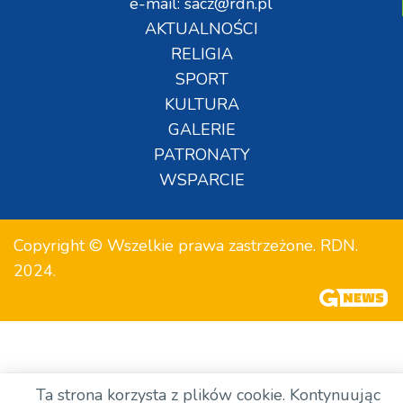
e-mail: sacz@rdn.pl
AKTUALNOŚCI
RELIGIA
SPORT
KULTURA
GALERIE
PATRONATY
WSPARCIE
Copyright © Wszelkie prawa zastrzeżone. RDN.
2024.
Ta strona korzysta z plików cookie. Kontynuując