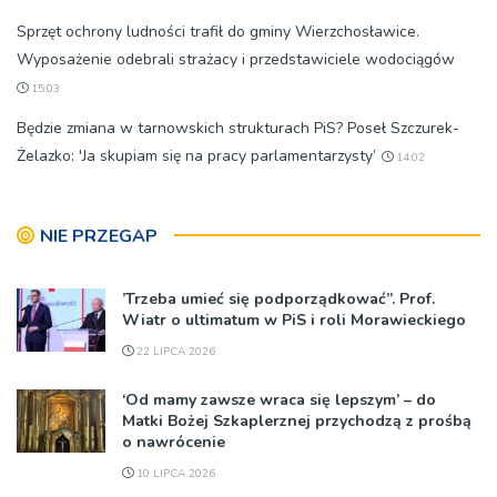
Sprzęt ochrony ludności trafił do gminy Wierzchosławice.
Wyposażenie odebrali strażacy i przedstawiciele wodociągów
15:03
Będzie zmiana w tarnowskich strukturach PiS? Poseł Szczurek-
Żelazko: 'Ja skupiam się na pracy parlamentarzysty’
14:02
NIE PRZEGAP
’Trzeba umieć się podporządkować”. Prof.
Wiatr o ultimatum w PiS i roli Morawieckiego
22 LIPCA 2026
‘Od mamy zawsze wraca się lepszym’ – do
Matki Bożej Szkaplerznej przychodzą z prośbą
o nawrócenie
10 LIPCA 2026