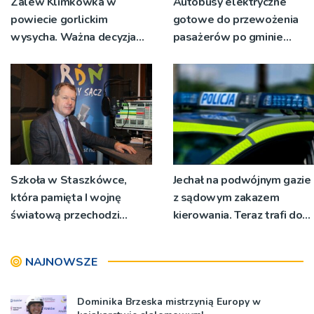
Zalew Klimkówka w
Autobusy elektryczne
powiecie gorlickim
gotowe do przewożenia
wysycha. Ważna decyzja
pasażerów po gminie
RZGW [ZDJĘCIA]
Podegrodzie
Szkoła w Staszkówce,
Jechał na podwójnym gazie
która pamięta I wojnę
z sądowym zakazem
światową przechodzi
kierowania. Teraz trafi do
przebudowę [WIDEO]
więzienia
NAJNOWSZE
Dominika Brzeska mistrzynią Europy w