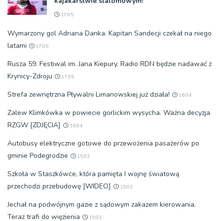
kajakarstwie slalomowym!
17:05
Wymarzony gol Adriana Danka. Kapitan Sandecji czekał na niego
latami
17:05
Rusza 59. Festiwal im. Jana Kiepury. Radio RDN będzie nadawać z
Krynicy-Zdroju
17:05
Strefa zewnętrzna Pływalni Limanowskiej już działa!
16:04
Zalew Klimkówka w powiecie gorlickim wysycha. Ważna decyzja
RZGW [ZDJĘCIA]
16:04
Autobusy elektryczne gotowe do przewożenia pasażerów po
gminie Podegrodzie
15:03
Szkoła w Staszkówce, która pamięta I wojnę światową
przechodzi przebudowę [WIDEO]
15:03
Jechał na podwójnym gazie z sądowym zakazem kierowania.
Teraz trafi do więzienia
15:03