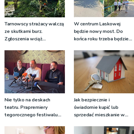
Tarnowscy strażacy walczą
W centrum Laskowej
ze skutkami burz.
będzie nowy most. Do
Zgłoszenia wciąż
końca roku trzeba będzie
napływają
korzystać z objazdów
Nie tylko na deskach
Jak bezpiecznie i
teatru. Prapremiery
świadomie kupić lub
tegorocznego festiwalu
sprzedać mieszkanie w
Talia będą wystawiane w
Krakowie?
niecodziennych