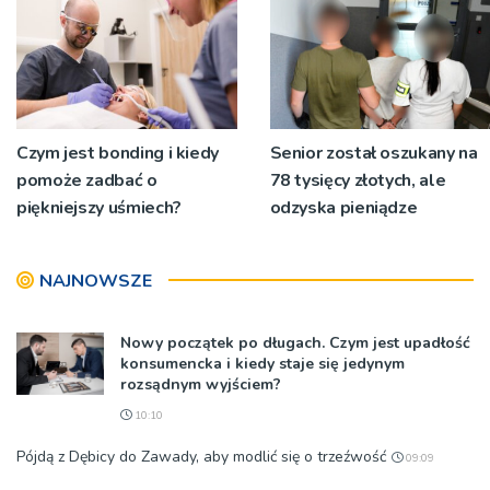
okolicznościach
Czym jest bonding i kiedy
Senior został oszukany na
pomoże zadbać o
78 tysięcy złotych, ale
piękniejszy uśmiech?
odzyska pieniądze
NAJNOWSZE
Nowy początek po długach. Czym jest upadłość
konsumencka i kiedy staje się jedynym
rozsądnym wyjściem?
10:10
Pójdą z Dębicy do Zawady, aby modlić się o trzeźwość
09:09