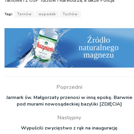
Tarnowa i 2 OSP Tuchów i Karwodrza, a także Policja.
Tagi:
Tarnów
wypadek
Tuchów
Poprzedni
Jarmark św. Małgorzaty przenosi w inną epokę. Barwnie
pod murami nowosądeckiej bazyliki [ZDJĘCIA]
Następny
Wypuścili zwycięstwo z rąk na inaugurację