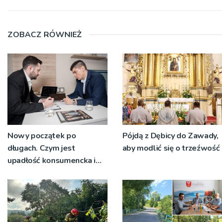
ZOBACZ RÓWNIEŻ
Nowy początek po
Pójdą z Dębicy do Zawady,
długach. Czym jest
aby modlić się o trzeźwość
upadłość konsumencka i
kiedy staje się jedynym
rozsądnym wyjściem?