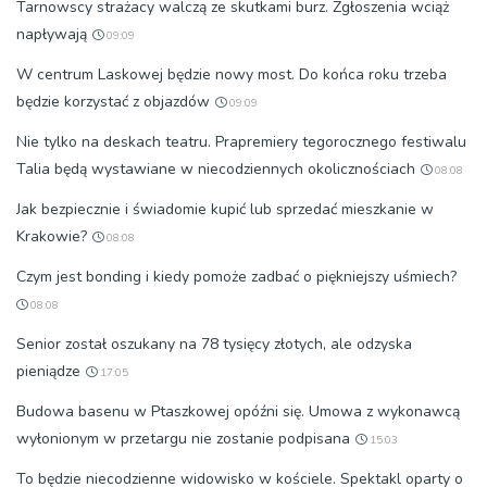
Tarnowscy strażacy walczą ze skutkami burz. Zgłoszenia wciąż
napływają
09:09
W centrum Laskowej będzie nowy most. Do końca roku trzeba
będzie korzystać z objazdów
09:09
Nie tylko na deskach teatru. Prapremiery tegorocznego festiwalu
Talia będą wystawiane w niecodziennych okolicznościach
08:08
Jak bezpiecznie i świadomie kupić lub sprzedać mieszkanie w
Krakowie?
08:08
Czym jest bonding i kiedy pomoże zadbać o piękniejszy uśmiech?
08:08
Senior został oszukany na 78 tysięcy złotych, ale odzyska
pieniądze
17:05
Budowa basenu w Ptaszkowej opóźni się. Umowa z wykonawcą
wyłonionym w przetargu nie zostanie podpisana
15:03
To będzie niecodzienne widowisko w kościele. Spektakl oparty o