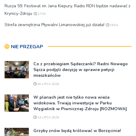
Rusza 59. Festiwal im. Jana Kiepury. Radio RDN będzie nadawać z
Krynicy-Zdroju
17:05
Strefa zewnętrzna Pływalni Limanowskiej już działa!
16:04
NIE PRZEGAP
Co z przebiegiem Sądeczanki? Radni Nowego
Sącza podjęli decyzję w sprawie petycji
mieszkańców
28 LIPCA 2026
W planach jest nie tylko nowa wieża
widokowa. Trwają inwestycje w Parku
Węgielnik w Piwnicznej-Zdroju [ROZMOWA]
14 LIPCA 2026
Grzyby znów będą królować w Borzęcinie!