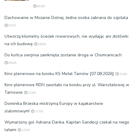
09:09
Dachowanie w Mszanie Dolnej. Jedna osoba zabrana do szpitala
07:07
Utworzą kilometry ścieżek rowerowych, nie wydając ani złotówki
na ich budowę
06:06
Do końca sierpnia zamknięta zostanie droga w Chomranicach
05:05
Kino plenerowe na boisku KS Metal Tarnów [07.08.2026]
21:09
Kino plenerowe RDN zawitało na boisku przy ul. Warsztatowej w
Tarnowie
21:09
Dominika Brzeska mistrzynią Europy w kajakarstwie
slalomowym!
17:05
Wymarzony gol Adriana Danka. Kapitan Sandecji czekał na niego
latami
17:05