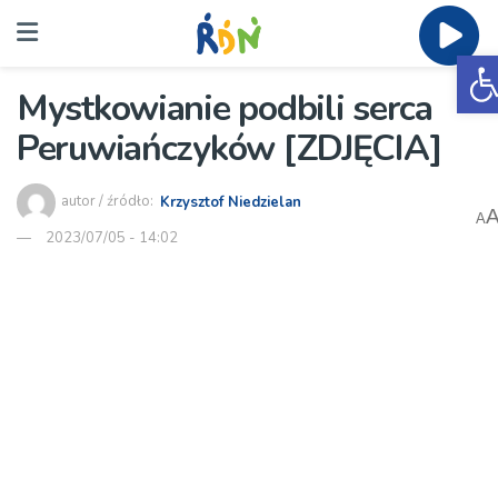
O
Mystkowianie podbili serca
Peruwiańczyków [ZDJĘCIA]
autor / źródło:
Krzysztof Niedzielan
A
2023/07/05 - 14:02