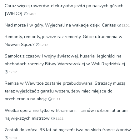
Coraz więcej rowerów-elektryków jeździ po naszych górach
[WIEDO]
14:02
Nad morze i w góry. Wyjechali na wakacje dzięki Caritas
13:01
Remonty, remonty, jeszcze raz remonty. Gdzie utrudnienia w
Nowym Sączu?
12:12
Samolot z czasów I wojny światowej, husaria, legioniści na
obchodach rocznicy Bitwy Warszawskiej w Woli Rzędzińskiej
12:12
Remiza w Wawrzce zostanie przebudowana. Strażacy muszą
teraz wyjeżdżać z garażu wozem, żeby mieć miejsce do
przebierania na akcję
11:11
Wielka opera nie tylko w filharmonii. Tarnów rozbrzmiał ariami
największych mistrzów
11:11
Zostali do końca. 35 lat od męczeństwa polskich franciszkanów
10:10