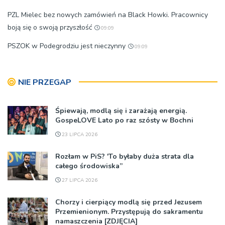
PZL Mielec bez nowych zamówień na Black Howki. Pracownicy
boją się o swoją przyszłość
09:09
PSZOK w Podegrodziu jest nieczynny
09:09
NIE PRZEGAP
Śpiewają, modlą się i zarażają energią.
GospeLOVE Lato po raz szósty w Bochni
23 LIPCA 2026
Rozłam w PiS? 'To byłaby duża strata dla
całego środowiska”
27 LIPCA 2026
Chorzy i cierpiący modlą się przed Jezusem
Przemienionym. Przystępują do sakramentu
namaszczenia [ZDJĘCIA]