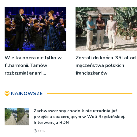
rocznicy Bitwy
wyjeżdżać z garażu
Warszawskiej w Woli
wozem, żeby mieć miejsce
Rzędzińskiej
do przebierania na akcję
Wielka opera nie tylko w
Zostali do końca. 35 lat od
filharmonii. Tarnów
męczeństwa polskich
rozbrzmiał ariami
franciszkanów
największych mistrzów
NAJNOWSZE
Zachwaszczony chodnik nie utrudnia już
przejścia spacerującym w Woli Rzędzińskiej.
Interwencja RDN
14:02