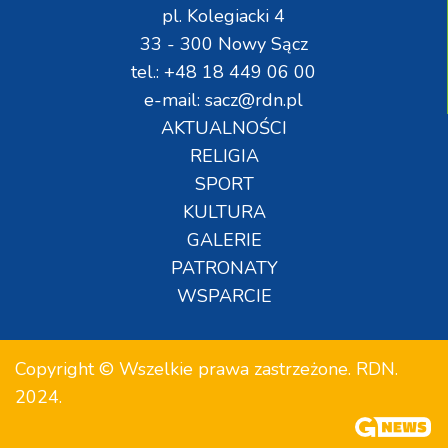
pl. Kolegiacki 4
33 - 300 Nowy Sącz
tel.: +48 18 449 06 00
e-mail: sacz@rdn.pl
AKTUALNOŚCI
RELIGIA
SPORT
KULTURA
GALERIE
PATRONATY
WSPARCIE
Copyright © Wszelkie prawa zastrzeżone. RDN.
2024.