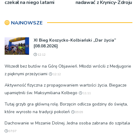
czekał na niego latami
nadawać z Krynicy-Zdroju
NAJNOWSZE
XI Bieg Koszycko-Kolbiański „Dar życia”
[08.08.2026]
12:12
Wszedł bez butów na Górę Objawień. Młodzi wrócili z Medjugorie
z pięknymi przeżyciami
12:12
Aktywność fizyczna z propagowaniem wartości życia. Biegacze
upamiętnili św. Maksymiliana Kolbego
11:11
Tutaj grzyb gra główną rolę. Borzęcin odlicza godziny do święta,
które wyrosło na tradycji pokoleń
09:09
Dachowanie w Mszanie Dolnej. Jedna osoba zabrana do szpitala
07:07