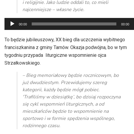
i religijnie. Jako ludzie oddali to, co mieli
najcenniejsze – własne życie.
Odtwarzacz
00:00
00:00
plików
dźwiękowych
To będzie jubileuszowy, XX bieg dla uczczenia wybitnego
franciszkanina z gminy Tarnów. Okazja podwójna, bo w tym
tygodniu przypada liturgiczne wspomnienie ojca
Strzałkowskiego.
– Bieg memoriałowy będzie rocznicowym, bo
już dwudziestym. Przewidujemy szereg
kategorii, każdy będzie mógł pobiec.
'Trafiliśmy w dziesiątkę’, bo dzisiaj rozpoczyna
się cykl wspomnień liturgicznych, a od
mieszkańców będzie to wspomnienie na
sportowo i w formie spędzenia wspólnego,
rodzinnego czasu.