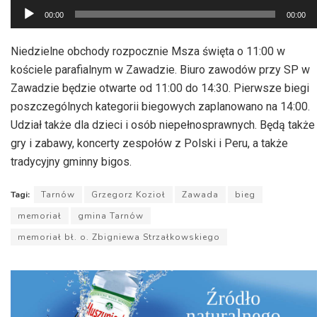
Odtwarzacz
00:00
00:00
plików
dźwiękowych
Niedzielne obchody rozpocznie Msza święta o 11:00 w
kościele parafialnym w Zawadzie. Biuro zawodów przy SP w
Zawadzie będzie otwarte od 11:00 do 14:30. Pierwsze biegi
poszczególnych kategorii biegowych zaplanowano na 14:00.
Udział także dla dzieci i osób niepełnosprawnych. Będą także
gry i zabawy, koncerty zespołów z Polski i Peru, a także
tradycyjny gminny bigos.
Tagi:
Tarnów
Grzegorz Kozioł
Zawada
bieg
memoriał
gmina Tarnów
memoriał bł. o. Zbigniewa Strzałkowskiego