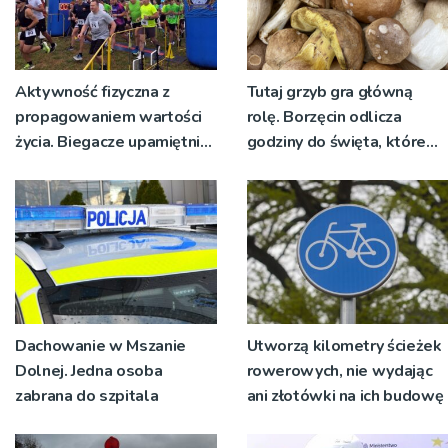
Aktywność fizyczna z
Tutaj grzyb gra główną
propagowaniem wartości
rolę. Borzęcin odlicza
życia. Biegacze upamiętnili
godziny do święta, które
św. Maksymiliana Kolbego
wyrosło na tradycji
pokoleń
Dachowanie w Mszanie
Utworzą kilometry ścieżek
Dolnej. Jedna osoba
rowerowych, nie wydając
zabrana do szpitala
ani złotówki na ich budowę