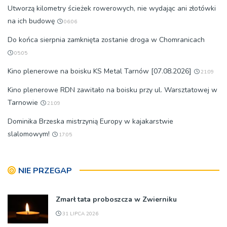
Utworzą kilometry ścieżek rowerowych, nie wydając ani złotówki
na ich budowę
06:06
Do końca sierpnia zamknięta zostanie droga w Chomranicach
05:05
Kino plenerowe na boisku KS Metal Tarnów [07.08.2026]
21:09
Kino plenerowe RDN zawitało na boisku przy ul. Warsztatowej w
Tarnowie
21:09
Dominika Brzeska mistrzynią Europy w kajakarstwie
slalomowym!
17:05
NIE PRZEGAP
Zmarł tata proboszcza w Zwierniku
31 LIPCA 2026