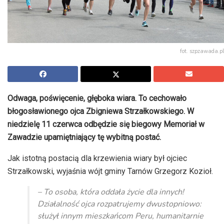
fot. szpzawada.pl
Odwaga, poświęcenie, głęboka wiara. To cechowało
błogosławionego ojca Zbigniewa Strzałkowskiego. W
niedzielę 11 czerwca odbędzie się biegowy Memoriał w
Zawadzie upamiętniający tę wybitną postać.
Jak istotną postacią dla krzewienia wiary był ojciec
Strzałkowski, wyjaśnia wójt gminy Tarnów Grzegorz Kozioł.
– To osoba, która oddała życie dla innych!
Działalność ojca rozpatrujemy dwustopniowo:
służył innym mieszkańcom Peru, humanitarnie