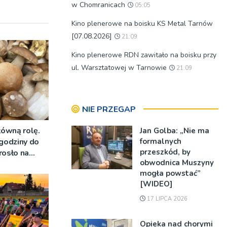
w Chomranicach
05:05
Kino plenerowe na boisku KS Metal Tarnów
[07.08.2026]
21:09
Kino plenerowe RDN zawitało na boisku przy
ul. Warsztatowej w Tarnowie
21:09
NIE PRZEGAP
łówną rolę.
Jan Golba: „Nie ma
 godziny do
formalnych
przeszkód, by
rosło na
obwodnica Muszyny
mogła powstać”
[WIDEO]
17 LIPCA 2026
Opieka nad chorymi