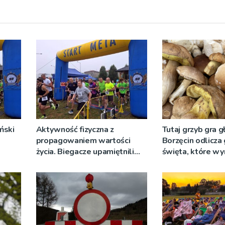
ński
Aktywność fizyczna z
Tutaj grzyb gra g
propagowaniem wartości
Borzęcin odlicza
życia. Biegacze upamiętnili
święta, które wy
św. Maksymiliana Kolbego
tradycji pokoleń