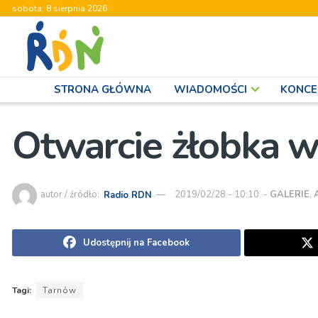
sobota, 8 sierpnia 2026
STRONA GŁÓWNA
WIADOMOŚCI
KONCE
Otwarcie żłobka w
autor / źródło:
Radio RDN
2019/02/28 - 10:10
-
GALERIE
,
Udostępnij na Facebook
Tagi:
Tarnów