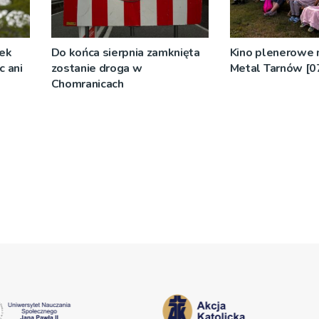
żek
Do końca sierpnia zamknięta
Kino plenerowe 
c ani
zostanie droga w
Metal Tarnów [0
Chomranicach