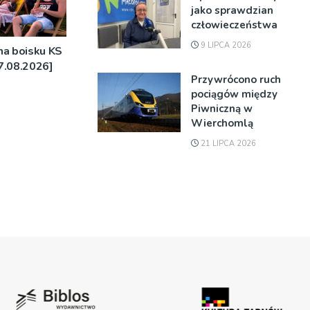
jako sprawdzian
człowieczeństwa
9 LIPCA 2026
na boisku KS
7.08.2026]
Przywrócono ruch
pociągów między
Piwniczną w
Wierchomlą
21 LIPCA 2026