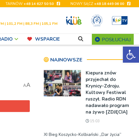
TARNÓW
+48 14 627 50 50
NOWY SĄCZ
+48 18 449 06 00
FM | 101,2 FM | 88,3 FM | 105,1 FM
RADIO
WSPARCIE
POSŁUCHAJ
Ot
NAJNOWSZE
Kiepura znów
przyjechał do
A
Krynicy-Zdroju.
A
Kultowy Festiwal
ruszył. Radio RDN
nadawało program
na żywo [ZDJĘCIA]
15:03
XI Bieg Koszycko-Kolbiański „Dar życia”