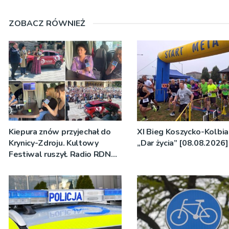
ZOBACZ RÓWNIEŻ
Kiepura znów przyjechał do
XI Bieg Koszycko-Kolbia
Krynicy-Zdroju. Kultowy
„Dar życia” [08.08.2026]
Festiwal ruszył. Radio RDN
nadawało program na żywo
[ZDJĘCIA]