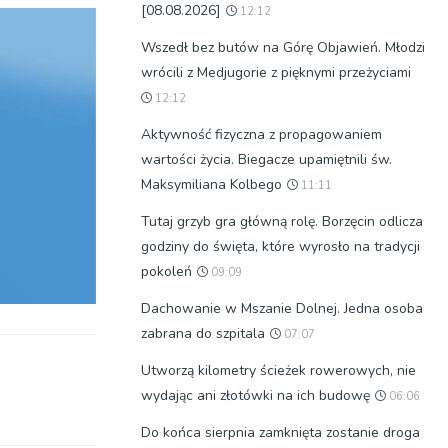
[08.08.2026]
12:12
Wszedł bez butów na Górę Objawień. Młodzi
wrócili z Medjugorie z pięknymi przeżyciami
12:12
Aktywność fizyczna z propagowaniem
wartości życia. Biegacze upamiętnili św.
Maksymiliana Kolbego
11:11
Tutaj grzyb gra główną rolę. Borzęcin odlicza
godziny do święta, które wyrosło na tradycji
pokoleń
09:09
Dachowanie w Mszanie Dolnej. Jedna osoba
zabrana do szpitala
07:07
Utworzą kilometry ścieżek rowerowych, nie
wydając ani złotówki na ich budowę
06:06
Do końca sierpnia zamknięta zostanie droga