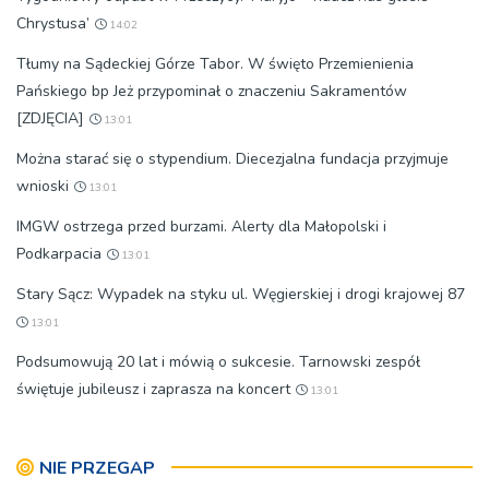
Chrystusa’
14:02
Tłumy na Sądeckiej Górze Tabor. W święto Przemienienia
Pańskiego bp Jeż przypominał o znaczeniu Sakramentów
[ZDJĘCIA]
13:01
Można starać się o stypendium. Diecezjalna fundacja przyjmuje
wnioski
13:01
IMGW ostrzega przed burzami. Alerty dla Małopolski i
Podkarpacia
13:01
Stary Sącz: Wypadek na styku ul. Węgierskiej i drogi krajowej 87
13:01
Podsumowują 20 lat i mówią o sukcesie. Tarnowski zespół
świętuje jubileusz i zaprasza na koncert
13:01
NIE PRZEGAP