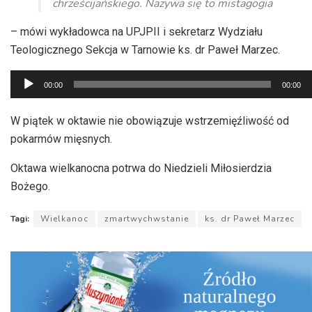
chrześcijańskiego. Nazywa się to mistagogia
– mówi wykładowca na UPJPII i sekretarz Wydziału
Teologicznego Sekcja w Tarnowie ks. dr Paweł Marzec.
Odtwarzacz
00:00
00:00
plików
dźwiękowych
W piątek w oktawie nie obowiązuje wstrzemięźliwość od
pokarmów mięsnych.
Oktawa wielkanocna potrwa do Niedzieli Miłosierdzia
Bożego.
Tagi:
Wielkanoc
zmartwychwstanie
ks. dr Paweł Marzec