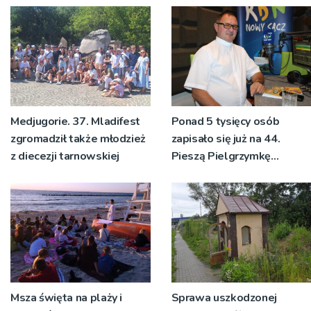
pozdrowienia
Medjugorie. 37. Mladifest
Ponad 5 tysięcy osób
zgromadził także młodzież
zapisało się już na 44.
z diecezji tarnowskiej
Pieszą Pielgrzymkę
Tarnowską [WIDEO]
Msza święta na plaży i
Sprawa uszkodzonej