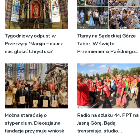
Tygodniowy odpust w
Tłumy na Sądeckiej Górze
Przeczycy. 'Maryjo – naucz
Tabor. W święto
nas głosić Chrystusa’
Przemienienia Pańskiego
bp Jeż przypominał o
znaczeniu Sakramentów
[ZDJĘCIA]
Można starać się o
Radio na szlaku 44. PPT na
stypendium. Diecezjalna
Jasną Górę. Będą
fundacja przyjmuje wnioski
transmisje, studio
pielgrzymkowe,