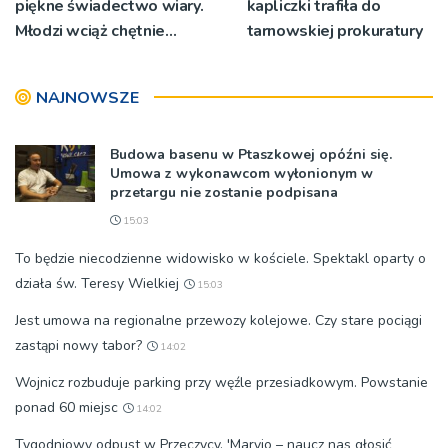
piękne świadectwo wiary.
kapliczki trafiła do
Młodzi wciąż chętnie
tarnowskiej prokuratury
wyjeżdżają na oazy
NAJNOWSZE
Budowa basenu w Ptaszkowej opóźni się.
Umowa z wykonawcom wyłonionym w
przetargu nie zostanie podpisana
15:03
To będzie niecodzienne widowisko w kościele. Spektakl oparty o
działa św. Teresy Wielkiej
15:03
Jest umowa na regionalne przewozy kolejowe. Czy stare pociągi
zastąpi nowy tabor?
14:02
Wojnicz rozbuduje parking przy węźle przesiadkowym. Powstanie
ponad 60 miejsc
14:02
Tygodniowy odpust w Przeczycy. 'Maryjo – naucz nas głosić