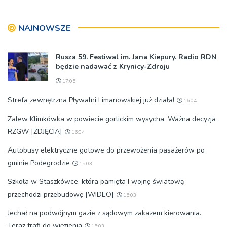
Tarnowską [WIDEO]
NAJNOWSZE
Rusza 59. Festiwal im. Jana Kiepury. Radio RDN
będzie nadawać z Krynicy-Zdroju
17:05
Strefa zewnętrzna Pływalni Limanowskiej już działa!
16:04
Zalew Klimkówka w powiecie gorlickim wysycha. Ważna decyzja
RZGW [ZDJĘCIA]
16:04
Autobusy elektryczne gotowe do przewożenia pasażerów po
gminie Podegrodzie
15:03
Szkoła w Staszkówce, która pamięta I wojnę światową
przechodzi przebudowę [WIDEO]
15:03
Jechał na podwójnym gazie z sądowym zakazem kierowania.
Teraz trafi do więzienia
15:03