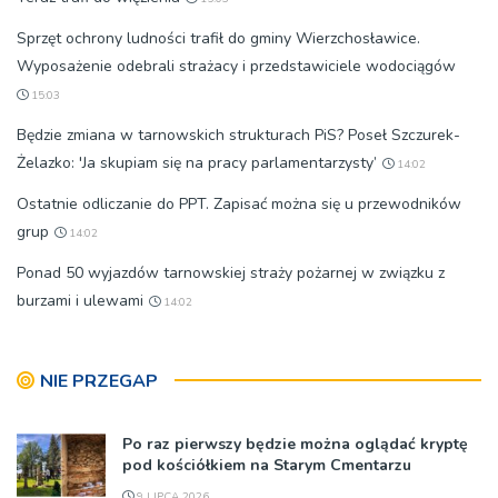
Sprzęt ochrony ludności trafił do gminy Wierzchosławice.
Wyposażenie odebrali strażacy i przedstawiciele wodociągów
15:03
Będzie zmiana w tarnowskich strukturach PiS? Poseł Szczurek-
Żelazko: 'Ja skupiam się na pracy parlamentarzysty’
14:02
Ostatnie odliczanie do PPT. Zapisać można się u przewodników
grup
14:02
Ponad 50 wyjazdów tarnowskiej straży pożarnej w związku z
burzami i ulewami
14:02
NIE PRZEGAP
Po raz pierwszy będzie można oglądać kryptę
pod kościółkiem na Starym Cmentarzu
9 LIPCA 2026