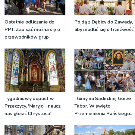
Ostatnie odliczanie do
Pójdą z Dębicy do Zawady,
PPT. Zapisać można się u
aby modlić się o trzeźwość
przewodników grup
Tygodniowy odpust w
Tłumy na Sądeckiej Górze
Przeczycy. 'Maryjo – naucz
Tabor. W święto
nas głosić Chrystusa’
Przemienienia Pańskiego
bp Jeż przypominał o
znaczeniu Sakramentów