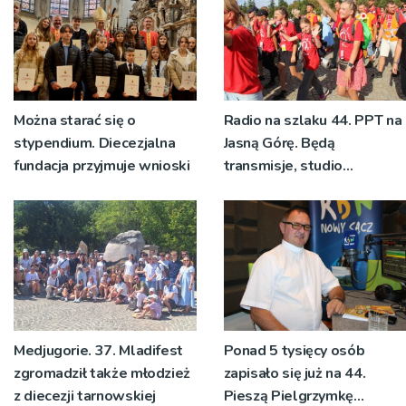
[ZDJĘCIA]
Można starać się o
Radio na szlaku 44. PPT na
stypendium. Diecezjalna
Jasną Górę. Będą
fundacja przyjmuje wnioski
transmisje, studio
pielgrzymkowe,
pozdrowienia
Medjugorie. 37. Mladifest
Ponad 5 tysięcy osób
zgromadził także młodzież
zapisało się już na 44.
z diecezji tarnowskiej
Pieszą Pielgrzymkę