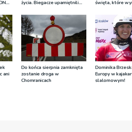
RDN
życia. Biegacze upamiętnili
święta, które wy
ywo
św. Maksymiliana Kolbego
tradycji pokoleń
żek
Do końca sierpnia zamknięta
Dominika Brzeska
c ani
zostanie droga w
Europy w kajaka
Chomranicach
slalomowym!