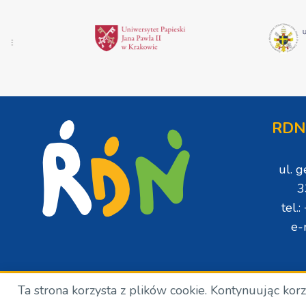
RDN
ul. 
3
tel.
e-
Ta strona korzysta z plików cookie. Kontynuując kor
Copyright © Wszelkie prawa zastrzeżone. RDN. 2024