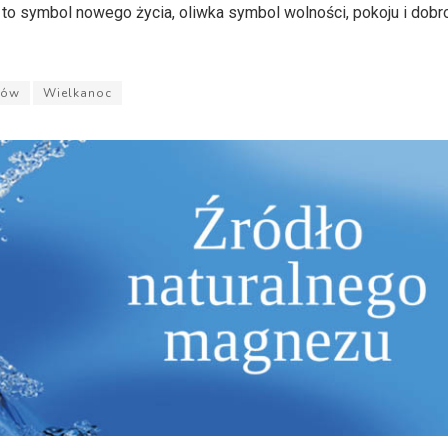
ha to symbol nowego życia, oliwka symbol wolności, pokoju i dobr
nów
Wielkanoc