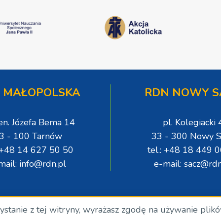
 MAŁOPOLSKA
RDN NOWY S
gen. Józefa Bema 14
pl. Kolegiacki 
3 - 100 Tarnów
33 - 300 Nowy S
: +48 14 627 50 50
tel.: +48 18 449 
mail: info@rdn.pl
e-mail: sacz@rdn
zystanie z tej witryny, wyrażasz zgodę na używanie plik
.