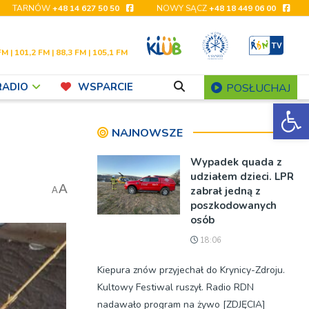
TARNÓW
+48 14 627 50 50
NOWY SĄCZ
+48 18 449 06 00
FM | 101,2 FM | 88,3 FM | 105,1 FM
RADIO
WSPARCIE
POSŁUCHAJ
Ot
NAJNOWSZE
Wypadek quada z
udziałem dzieci. LPR
A
zabrał jedną z
A
poszkodowanych
osób
18:06
Kiepura znów przyjechał do Krynicy-Zdroju.
Kultowy Festiwal ruszył. Radio RDN
nadawało program na żywo [ZDJĘCIA]