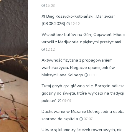
15:03
XI Bieg Koszycko-Kolbiański „Dar życia”
[08.08.2026]
12:12
Wszedł bez butów na Górę Objawień. Młodzi
wrócili z Medjugorie z pięknymi przeżyciami
12:12
Aktywność fizyczna z propagowaniem
wartości życia. Biegacze upamiętnili św.
Maksymiliana Kolbego
11:11
Tutaj grzyb gra główną rolę. Borzęcin odlicza
godziny do święta, które wyrosło na tradycji
pokoleń
09:09
Dachowanie w Mszanie Dolnej. Jedna osoba
zabrana do szpitala
07:07
Utworzą kilometry ścieżek rowerowych, nie