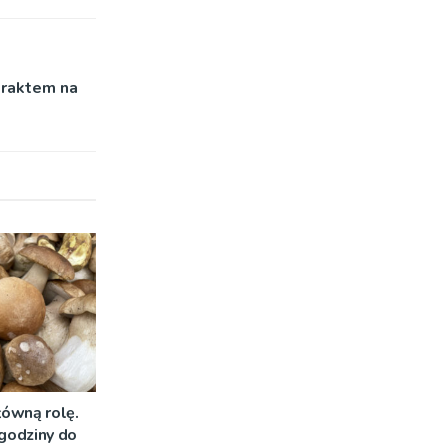
traktem na
łówną rolę.
 godziny do