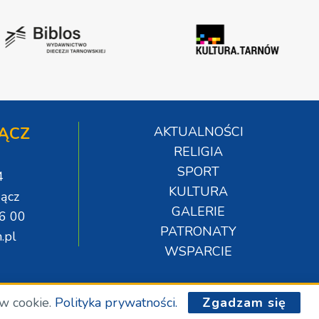
ĄCZ
AKTUALNOŚCI
RELIGIA
SPORT
4
KULTURA
ącz
GALERIE
06 00
PATRONATY
.pl
WSPARCIE
ów cookie.
Polityka prywatności.
Zgadzam się