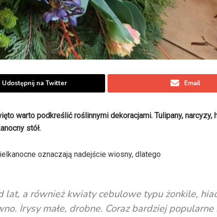
Udostępnij na Twitter
Email
ęto warto podkreślić roślinnymi dekoracjami. Tulipany, narcyzy, h
kanocny stół.
elkanocne oznaczają nadejście wiosny, dlatego
od lat, a również kwiaty cebulowe typu żonkile, hia
wno. Irysy małe, drobne. Coraz bardziej popularne