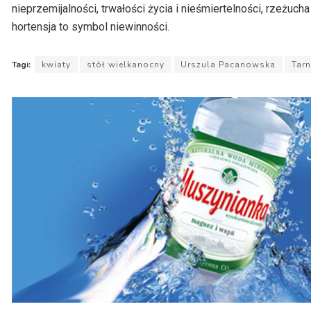
nieprzemijalności, trwałości życia i nieśmiertelności, rzeżuc
hortensja to symbol niewinności.
Tagi:
kwiaty
stół wielkanocny
Urszula Pacanowska
Tar