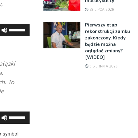
motocyklisty
y,
28 LIPCA 2026
Pierwszy etap
Używaj
rekonstrukcji zamku
strzałek
zakończony. Kiedy
do
będzie można
oglądać zmiany?
góry
[WIDEO]
oraz
ałązki
5 SIERPNIA 2026
do
a.
dołu
h. To
aby
ie
zwiększyć
lub
zmniejszyć
Używaj
głośność.
strzałek
do
o symbol