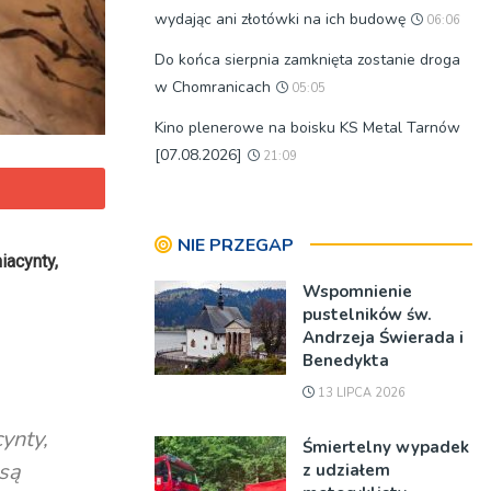
wydając ani złotówki na ich budowę
06:06
Do końca sierpnia zamknięta zostanie droga
w Chomranicach
05:05
Kino plenerowe na boisku KS Metal Tarnów
[07.08.2026]
21:09
NIE PRZEGAP
iacynty,
Wspomnienie
pustelników św.
Andrzeja Świerada i
Benedykta
13 LIPCA 2026
cynty,
Śmiertelny wypadek
 są
z udziałem