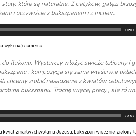
stoły, które są naturalne. Z patyków, gałęzi brzoz
rkami i oczywiście z bukszpanem i z mchem.
00:00
żna wykonać samemu.
t do flakonu. Wystarczy włożyć świeże tulipany i g
bukszpanu i kompozycja się sama właściwie układ
eśli chcemy zrobić nasadzenie z kwiatów cebulowyc
drobina bukszpanu. Trochę więcej pracy , ale równ
00:00
a kwiat zmartwychwstania Jezusa, bukszpan wiecznie zielony t