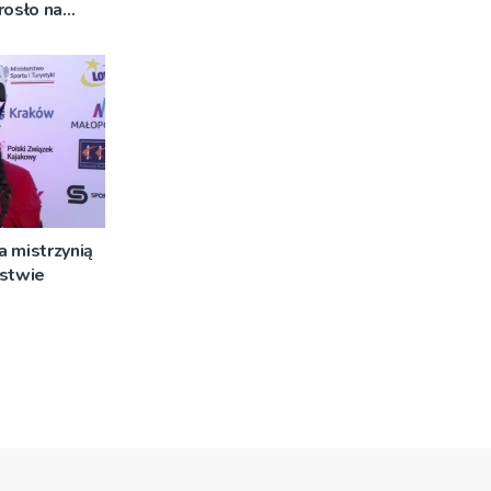
rosło na
 mistrzynią
rstwie