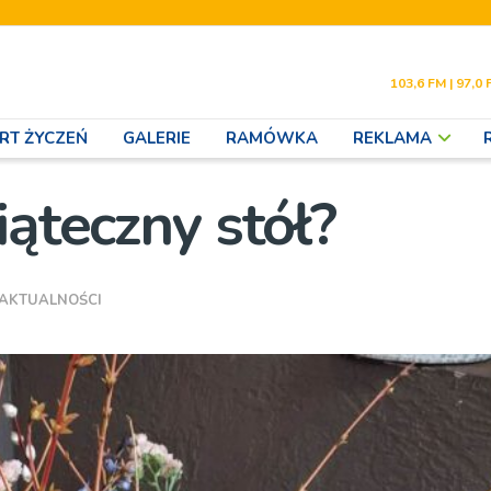
103,6 FM | 97,0 
RT ŻYCZEŃ
GALERIE
RAMÓWKA
REKLAMA
iąteczny stół?
AKTUALNOŚCI