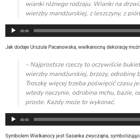
wianki różnego rodzaju. Wianki na drzwi, 
wierzby mandżurskiej, z leszczyny, z pió
Odtwarzacz
00:00
plików
dźwiękowych
Jak dodaje Urszula Pacanowska, wielkanocną dekorację mo
– Najprostsze rzeczy to oczywiście bukie
wierzby mandżurskiej, brzozy, odrobinę 
Troszkę więcej trzeba poświęcić czasu j
wtedy naczynie, odrobina mchu, bazie, o
proste. Każdy może to wykonać.
Odtwarzacz
00:00
plików
dźwiękowych
Symbolem Wielkanocy jest Sasanka zwyczajna, symbolizując