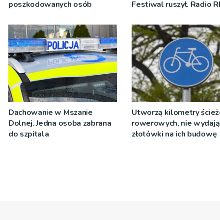
poszkodowanych osób
Festiwal ruszył. Radio 
nadawało program na ż
[ZDJĘCIA]
Dachowanie w Mszanie
Utworzą kilometry ście
Dolnej. Jedna osoba zabrana
rowerowych, nie wydają
do szpitala
złotówki na ich budowę