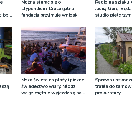
ze
Można starać się o
Radio na szlaku 
stypendium. Diecezjalna
Jasną Górę. Będą
o bp
fundacja przyjmuje wnioski
studio pielgrzy
eniu
pozdrowienia
]
Msza święta na plaży i piękne
Sprawa uszkodzo
ieszą
świadectwo wiary. Młodzi
trafiła do tarnow
wciąż chętnie wyjeżdżają na
prokuratury
oazy