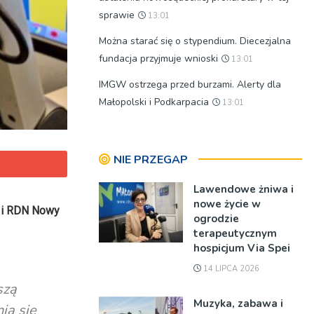
sprawie
13:01
Można starać się o stypendium. Diecezjalna
fundacja przyjmuje wnioski
13:01
IMGW ostrzega przed burzami. Alerty dla
Małopolski i Podkarpacia
13:01
NIE PRZEGAP
Lawendowe żniwa i
nowe życie w
a i RDN Nowy
ogrodzie
terapeutycznym
hospicjum Via Spei
14 LIPCA 2026
szą
Muzyka, zabawa i
ia się