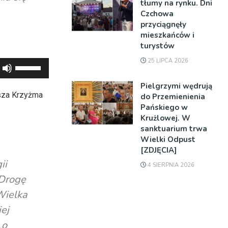
tłumy na rynku. Dni
Czchowa
przyciągnęły
mieszkańców i
turystów
25 LIPCA 2026
Używaj
strzałek
Pielgrzymi wędrują
do
Msza Krzyżma
do Przemienienia
góry
Pańskiego w
oraz
Krużlowej. W
sanktuarium trwa
do
Wielki Odpust
dołu
[ZDJĘCIA]
aby
ii
4 SIERPNIA 2026
zwiększyć
 Drogę
lub
Wielka
zmniejszyć
ej
głośność.
 o