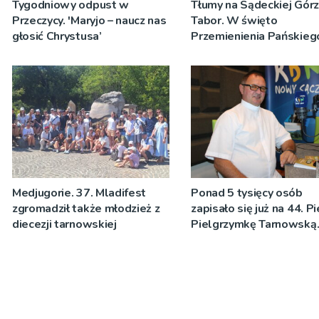
Tygodniowy odpust w
Tłumy na Sądeckiej Gór
Przeczycy. 'Maryjo – naucz nas
Tabor. W święto
głosić Chrystusa’
Przemienienia Pańskieg
Jeż przypominał o znacz
Sakramentów [ZDJĘCIA
Medjugorie. 37. Mladifest
Ponad 5 tysięcy osób
zgromadził także młodzież z
zapisało się już na 44. P
diecezji tarnowskiej
Pielgrzymkę Tarnowską
[WIDEO]