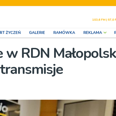
103,6 FM | 97,0 
RT ŻYCZEŃ
GALERIE
RAMÓWKA
REKLAMA
e w RDN Małopolska
transmisje