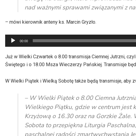
nad ważnymi sprawami związanymi z na
– mówi kierownik anteny ks. Marcin Gryzło.
Odtwarzacz
00:00
plików
dźwiękowych
Już w Wielki Czwartek o 8.00 transmisja Ciemnej Jutrzni, cz
Świętego i o 18.00 Msza Wieczerzy Pańskiej. Transmisje będą
W Wielki Piątek i Wielką Sobotę także będą transmisje, aby 
– W Wielki Piątek o 8.00 Ciemna Jutrznia 
Wielkiego Piątku, gdzie w centrum jest 
Krzyżową o 16.30 oraz na Gorzkie Żale. W
Sobota to przepiękna Liturgia Paschalna,
paschalnej radości zmartwychwstania Je