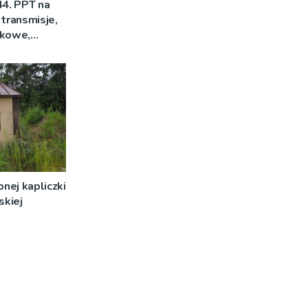
44. PPT na
 transmisje,
mkowe,
nej kapliczki
skiej