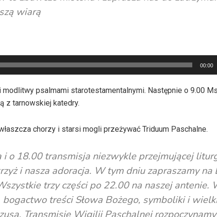
szą wiarą
00:00
yli modlitwy psalmami starotestamentalnymi. Następnie o 9.00 
 z tarnowskiej katedry.
zwłaszcza chorzy i starsi mogli przeżywać Triduum Paschalne.
i o 18.00 transmisja niezwykle przejmującej liturg
krzyż i nasza adoracja. W tym dniu zapraszamy na
szystkie trzy części po 22.00 na naszej antenie. 
 bogactwo treści Słowa Bożego, symboliki i wielki
zusa. Transmisję Wigilii Paschalnej rozpoczynamy