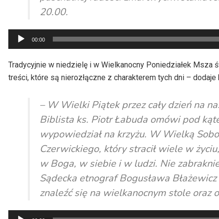
20.00.
Odtwarzacz
00:00
plików
dźwiękowych
Tradycyjnie w niedzielę i w Wielkanocny Poniedziałek Msza ś
treści, które są nierozłączne z charakterem tych dni – dodaje 
– W Wielki Piątek przez cały dzień na na
Biblista ks. Piotr Łabuda omówi pod kąt
wypowiedział na krzyżu. W Wielką Sobo
Czerwickiego, który stracił wiele w życ
w Boga, w siebie i w ludzi. Nie zabrakni
Sądecka etnograf Bogusława Błażewicz 
znaleźć się na wielkanocnym stole oraz 
Odtwarzacz