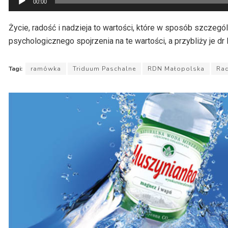
00:00
plików
dźwiękowych
Życie, radość i nadzieja to wartości, które w sposób szczegól
psychologicznego spojrzenia na te wartości, a przybliży je dr
Tagi:
ramówka
Triduum Paschalne
RDN Małopolska
Ra