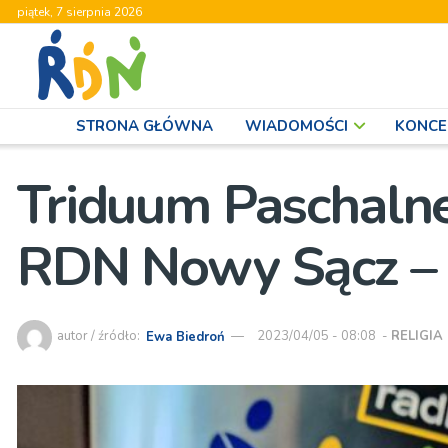
piątek, 7 sierpnia 2026
STRONA GŁÓWNA
WIADOMOŚCI
KONCE
Triduum Paschaln
RDN Nowy Sącz – 
autor / źródło:
Ewa Biedroń
2023/04/05 - 08:08
-
RELIGIA