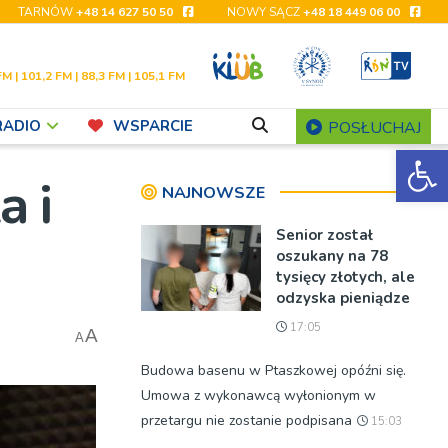
TARNÓW
+48 14 627 50 50
NOWY SĄCZ
+48 18 449 06 00
FM | 101,2 FM | 88,3 FM | 105,1 FM
RADIO
WSPARCIE
POSŁUCHAJ
Ot
 i
NAJNOWSZE
Senior został
oszukany na 78
tysięcy złotych, ale
odzyska pieniądze
17:05
A
A
Budowa basenu w Ptaszkowej opóźni się.
Umowa z wykonawcą wyłonionym w
przetargu nie zostanie podpisana
15:03