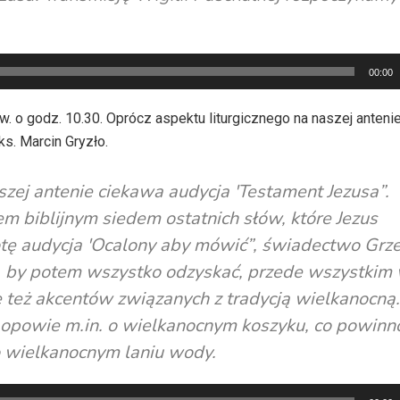
00:00
w. o godz. 10.30. Oprócz aspektu liturgicznego na naszej anten
ks. Marcin Gryzło.
szej antenie ciekawa audycja 'Testament Jezusa”.
em biblijnym siedem ostatnich słów, które Jezus
tę audycja 'Ocalony aby mówić”, świadectwo Grz
iu, by potem wszystko odzyskać, przede wszystkim
e też akcentów związanych z tradycją wielkanocną.
opowie m.in. o wielkanocnym koszyku, co powinn
o wielkanocnym laniu wody.