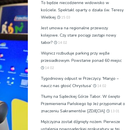
To będzie niecodzienne widowisko w
kościele. Spektakl oparty o działa św. Teresy
Wielkiej
15:03
Jest umowa na regionalne przewozy
kolejowe. Czy stare pociągi zastąpi nowy
tabor?
14:02
Wojnicz rozbuduje parking przy węźle
przesiadkowym. Powstanie ponad 60 miejsc
14:02
Tygodniowy odpust w Przeczycy. 'Maryjo –
naucz nas głosić Chrystusa’
14:02
Tłumy na Sądeckiej Górze Tabor. W święto
Przemienienia Pańskiego bp Jeż przypominał o
znaczeniu Sakramentów [ZDJĘCIA]
13:01
Mężczyzna został dźgnięty nożem. Pierwsze
ustalenia nowosądeckiej prokuratury w tej