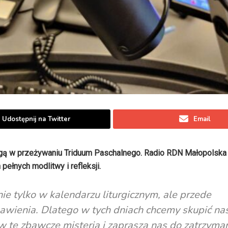
Udostępnij na Twitter
Email
mogą w przeżywaniu Triduum Paschalnego. Radio RDN Małopolsk
ełnych modlitwy i refleksji.
ie tylko w kalendarzu liturgicznym, ale przede
awienia. Dlatego w tych dniach chcemy skupić na
w te zbawcze misteria i zaprasza nas do zatrzyman