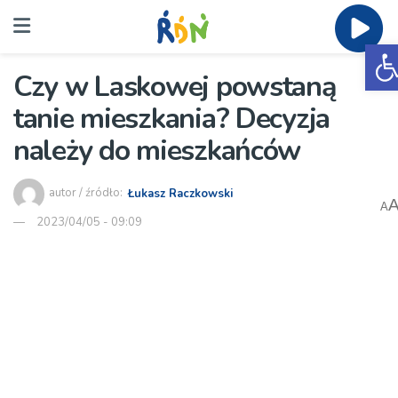
O
Czy w Laskowej powstaną
tanie mieszkania? Decyzja
należy do mieszkańców
autor / źródło:
Łukasz Raczkowski
A
2023/04/05 - 09:09