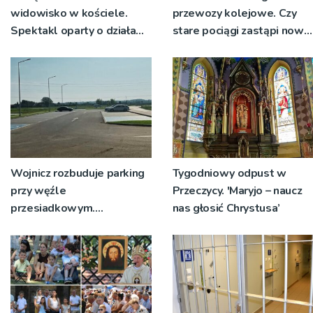
widowisko w kościele.
przewozy kolejowe. Czy
Spektakl oparty o działa
stare pociągi zastąpi nowy
św. Teresy Wielkiej
tabor?
Wojnicz rozbuduje parking
Tygodniowy odpust w
przy węźle
Przeczycy. 'Maryjo – naucz
przesiadkowym.
nas głosić Chrystusa’
Powstanie ponad 60
miejsc