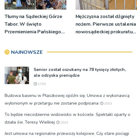
Tłumy na Sądeckiej Górze
Mężczyzna został dźgnięty
Tabor. W święto
nożem. Pierwsze ustalenia
Przemienienia Pańskiego
nowosądeckiej prokuratury
bp Jeż przypominał o
w tej sprawie
znaczeniu Sakramentów
NAJNOWSZE
[ZDJĘCIA]
Senior został oszukany na 78 tysięcy złotych,
ale odzyska pieniądze
17:05
Budowa basenu w Ptaszkowej opóźni się. Umowa z wykonawcą
wyłonionym w przetargu nie zostanie podpisana
15:03
To będzie niecodzienne widowisko w kościele. Spektakl oparty o
działa św. Teresy Wielkiej
15:03
Jest umowa na regionalne przewozy kolejowe. Czy stare pociągi