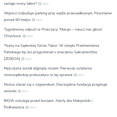
zastąpi nowy tabor?
14:02
Wojnicz rozbuduje parking przy węźle przesiadkowym. Powstanie
ponad 60 miejsc
14:02
Tygodniowy odpust w Przeczycy. 'Maryjo – naucz nas głosić
Chrystusa’
14:02
Tłumy na Sądeckiej Górze Tabor. W święto Przemienienia
Pańskiego bp Jeż przypominał o znaczeniu Sakramentów
[ZDJĘCIA]
13:01
Mężczyzna został dźgnięty nożem. Pierwsze ustalenia
nowosądeckiej prokuratury w tej sprawie
13:01
Można starać się o stypendium. Diecezjalna fundacja przyjmuje
wnioski
13:01
IMGW ostrzega przed burzami. Alerty dla Małopolski i
Podkarpacia
13:01