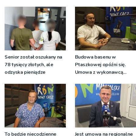
Senior został oszukany na
Budowa basenu w
78 tysięcy złotych, ale
Ptaszkowej opóźni się.
odzyska pieniądze
Umowa z wykonawcą
wyłonionym w przetargu
nie zostanie podpisana
To będzie niecodzienne
Jest umowa na regionalne