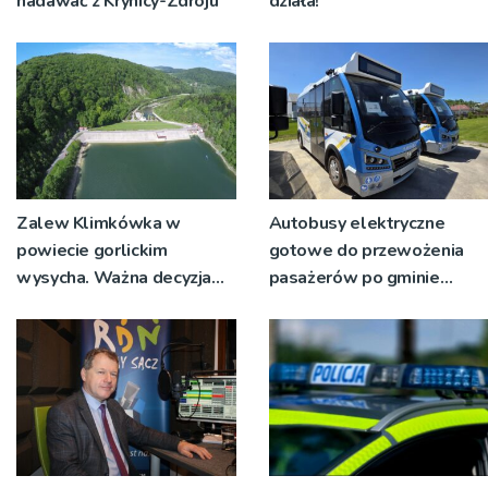
nadawać z Krynicy-Zdroju
działa!
Zalew Klimkówka w
Autobusy elektryczne
powiecie gorlickim
gotowe do przewożenia
wysycha. Ważna decyzja
pasażerów po gminie
RZGW [ZDJĘCIA]
Podegrodzie