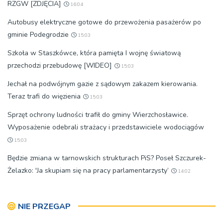
RZGW [ZDJĘCIA]
16:04
Autobusy elektryczne gotowe do przewożenia pasażerów po
gminie Podegrodzie
15:03
Szkoła w Staszkówce, która pamięta I wojnę światową
przechodzi przebudowę [WIDEO]
15:03
Jechał na podwójnym gazie z sądowym zakazem kierowania.
Teraz trafi do więzienia
15:03
Sprzęt ochrony ludności trafił do gminy Wierzchosławice.
Wyposażenie odebrali strażacy i przedstawiciele wodociągów
15:03
Będzie zmiana w tarnowskich strukturach PiS? Poseł Szczurek-
Żelazko: 'Ja skupiam się na pracy parlamentarzysty’
14:02
NIE PRZEGAP