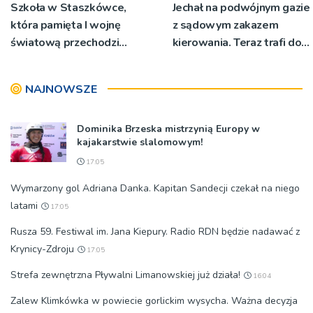
Szkoła w Staszkówce,
Jechał na podwójnym gazie
która pamięta I wojnę
z sądowym zakazem
światową przechodzi
kierowania. Teraz trafi do
przebudowę [WIDEO]
więzienia
NAJNOWSZE
Dominika Brzeska mistrzynią Europy w
kajakarstwie slalomowym!
17:05
Wymarzony gol Adriana Danka. Kapitan Sandecji czekał na niego
latami
17:05
Rusza 59. Festiwal im. Jana Kiepury. Radio RDN będzie nadawać z
Krynicy-Zdroju
17:05
Strefa zewnętrzna Pływalni Limanowskiej już działa!
16:04
Zalew Klimkówka w powiecie gorlickim wysycha. Ważna decyzja