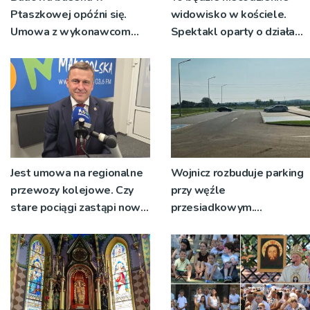
Ptaszkowej opóźni się.
widowisko w kościele.
Umowa z wykonawcom
Spektakl oparty o działa
wyłonionym w przetargu
św. Teresy Wielkiej
nie zostanie podpisana
Jest umowa na regionalne
Wojnicz rozbuduje parking
przewozy kolejowe. Czy
przy węźle
stare pociągi zastąpi nowy
przesiadkowym.
tabor?
Powstanie ponad 60
miejsc