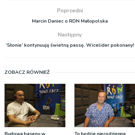
Poprzedni
Marcin Daniec o RDN Małopolska
Następny
’Słonie’ kontynuują świetną passę. Wicelider pokonany!
ZOBACZ RÓWNIEŻ
Budowa basenu w
To będzie niecodzienne