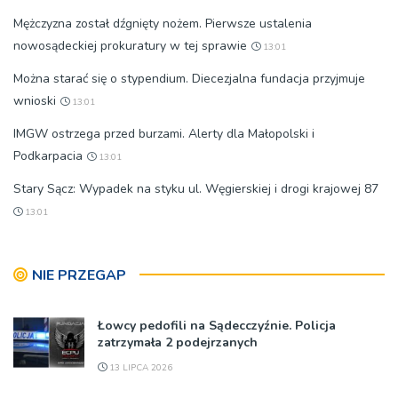
Mężczyzna został dźgnięty nożem. Pierwsze ustalenia
nowosądeckiej prokuratury w tej sprawie
13:01
Można starać się o stypendium. Diecezjalna fundacja przyjmuje
wnioski
13:01
IMGW ostrzega przed burzami. Alerty dla Małopolski i
Podkarpacia
13:01
Stary Sącz: Wypadek na styku ul. Węgierskiej i drogi krajowej 87
13:01
NIE PRZEGAP
Łowcy pedofili na Sądecczyźnie. Policja
zatrzymała 2 podejrzanych
13 LIPCA 2026