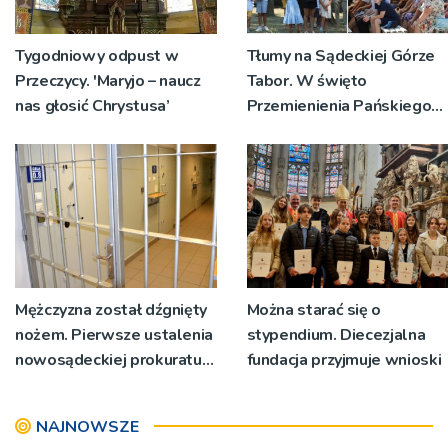
Tygodniowy odpust w
Tłumy na Sądeckiej Górze
Przeczycy. 'Maryjo – naucz
Tabor. W święto
nas głosić Chrystusa’
Przemienienia Pańskiego
bp Jeż przypominał o
znaczeniu Sakramentów
[ZDJĘCIA]
Mężczyzna został dźgnięty
Można starać się o
nożem. Pierwsze ustalenia
stypendium. Diecezjalna
nowosądeckiej prokuratury
fundacja przyjmuje wnioski
w tej sprawie
NAJNOWSZE