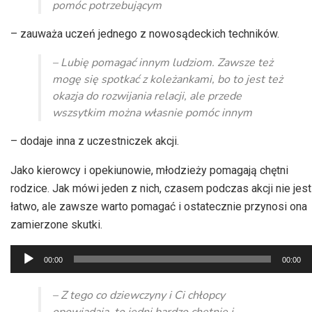
pomóc potrzebującym
– zauważa uczeń jednego z nowosądeckich techników.
– Lubię pomagać innym ludziom. Zawsze też
mogę się spotkać z koleżankami, bo to jest też
okazja do rozwijania relacji, ale przede
wszsytkim można własnie pomóc innym
– dodaje inna z uczestniczek akcji.
Jako kierowcy i opekiunowie, młodzieży pomagają chętni
rodzice. Jak mówi jeden z nich, czasem podczas akcji nie jest
łatwo, ale zawsze warto pomagać i ostatecznie przynosi ona
zamierzone skutki.
Odtwarzacz
00:00
00:00
plików
dźwiękowych
– Z tego co dziewczyny i Ci chłopcy