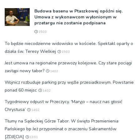
Budowa basenu w Ptaszkowej opóźni się.
Umowa z wykonawcom wyłonionym w
przetargu nie zostanie podpisana
15:03
To będzie niecodzienne widowisko w kościele. Spektakl oparty o
działa św. Teresy Wielkiej
15:03
Jest umowa na regionalne przewozy kolejowe. Czy stare pociągi
zastąpi nowy tabor?
14:02
Wojnicz rozbuduje parking przy węźle przesiadkowym. Powstanie
ponad 60 miejsc
14:02
Tygodniowy odpust w Przeczycy. 'Maryjo – naucz nas głosić
Chrystusa’
14:02
Tłumy na Sądeckiej Górze Tabor. W święto Przemienienia
Pańskiego bp Jeż przypominał o znaczeniu Sakramentów
[ZDJĘCIA]
13:01