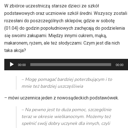
W zbiórce uczestniczą starsze dzieci ze szkół
podstawowych oraz uczniowie szkół średni. Wszyscy zostali
rozesłani do poszczególnych sklepów, gdzie w sobotę
(01.04) do godzin popołudniowych zachęcają do podzielenia
się swoimi zakupami. Między innymi cukrem, mąką,
makaronem, ryżem, ale też słodyczami. Czym jest dla nich
taka akcja?
Odtwarzacz
00:00
00:00
plików
dźwiękowych
– Mogę pomagać bardziej poterzbującym i to
mnie też bardziej uszczęśliwia
– mówi uczennica jeden z nowosądeckich podstawówek.
– Na pewno jest to duża pomoc, szczególnie
teraz w okresie wielkanocnym. Możemy też
spełnić swój dobry uczynek dla innych, czyli