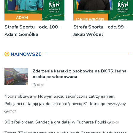
Strefa Sportu – odc. 100 –
Strefa Sportu – odc. 99 –
Adam Gomółka
Jakub Wróbel
NAJNOWSZE
Zderzenie karetki z osobówką na DK 75. Jedna
osoba poszkodowana
10:10
Nocna obława w Nowym Sączu zakończona zatrzymaniem.
Policjanci ustalają jak doszło do dźgnięcia 31-letniego mężczyzny
07:07
3:0 z Rekordem. Sandecja gra dalej w Pucharze Polski
20:08