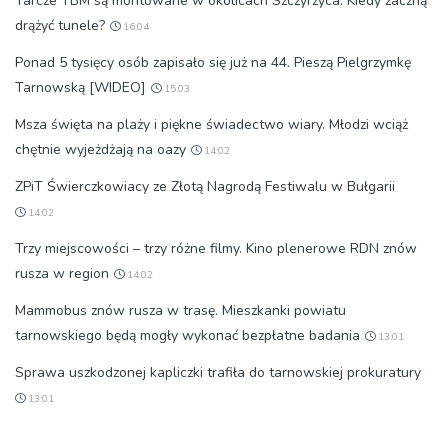
Tarcze TBM są montowane w okolicach Szczyrzyca. Kiedy zaczną
drążyć tunele?
16:04
Ponad 5 tysięcy osób zapisało się już na 44. Pieszą Pielgrzymkę
Tarnowską [WIDEO]
15:03
Msza święta na plaży i piękne świadectwo wiary. Młodzi wciąż
chętnie wyjeżdżają na oazy
14:02
ZPiT Świerczkowiacy ze Złotą Nagrodą Festiwalu w Bułgarii
14:02
Trzy miejscowości – trzy różne filmy. Kino plenerowe RDN znów
rusza w region
14:02
Mammobus znów rusza w trasę. Mieszkanki powiatu
tarnowskiego będą mogły wykonać bezpłatne badania
13:01
Sprawa uszkodzonej kapliczki trafiła do tarnowskiej prokuratury
13:01