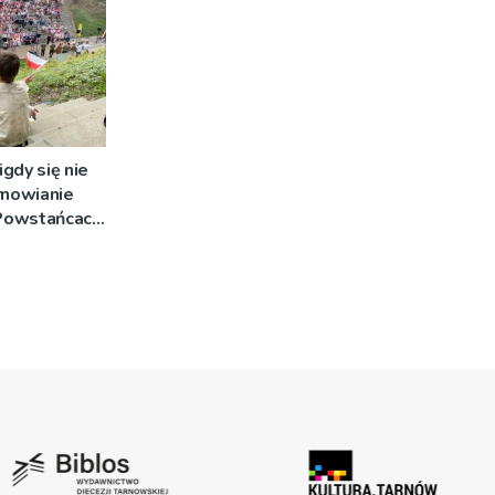
igdy się nie
rnowianie
 Powstańcach