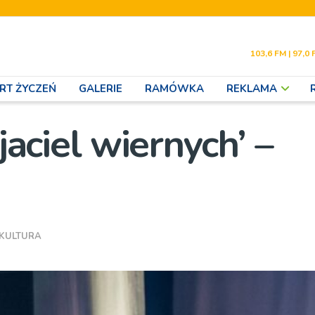
103,6 FM | 97,0 
RT ŻYCZEŃ
GALERIE
RAMÓWKA
REKLAMA
yjaciel wiernych’ –
KULTURA