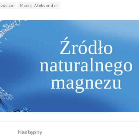
Mościce
Maciej Aleksander
Następny