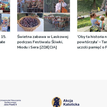
 15.
Świetna zabawa w Laskowej
’Oby ta historia n
ałe
podczas Festiwalu Śliwki,
powtórzyła’ – Ta
Miodu i Sera [ZDJĘCIA]
uczcili pamięć o
Warszawskich