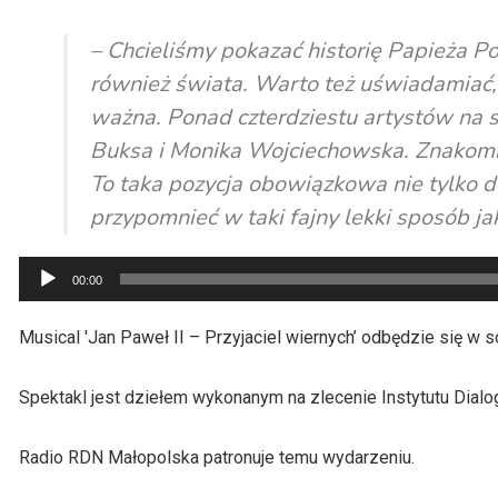
– Chcieliśmy pokazać historię Papieża Pola
również świata. Warto też uświadamiać, p
ważna. Ponad czterdziestu artystów na s
Buksa i Monika Wojciechowska. Znakomit
To taka pozycja obowiązkowa nie tylko dl
przypomnieć w taki fajny lekki sposób jak
Odtwarzacz
00:00
plików
dźwiękowych
Musical 'Jan Paweł II – Przyjaciel wiernych’ odbędzie się w 
Spektakl jest dziełem wykonanym na zlecenie Instytutu Dialo
Radio RDN Małopolska patronuje temu wydarzeniu.