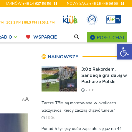
TARNÓW
+48 14 627 50 50
NOWY SĄCZ
+48 18 449 06 00
FM | 101,2 FM | 88,3 FM | 105,1 FM
RADIO
WSPARCIE
POSŁUCHAJ
Ot
NAJNOWSZE
3:0 z Rekordem.
Sandecja gra dalej w
Pucharze Polski
20:08
A
A
Tarcze TBM są montowane w okolicach
Szczyrzyca. Kiedy zaczną drążyć tunele?
16:04
Ponad 5 tysięcy osób zapisało się już na 44.