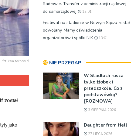
Radłowie. Transfer z administracji rządowej
do samorządowej
13:01
Festiwal na stadionie w Nowym Sączu został
odwołany. Mamy oświadczenia
organizatorów i spółki NIK
13:01
fot. csm.tarnow.pl
NIE PRZEGAP
W Stadłach rusza
tylko żłobek i
przedszkole. Co z
podstawówką?
h’ został
[ROZMOWA]
3 SIERPNIA 2026
Daughter from Hell
yły jako
27 LIPCA 2026