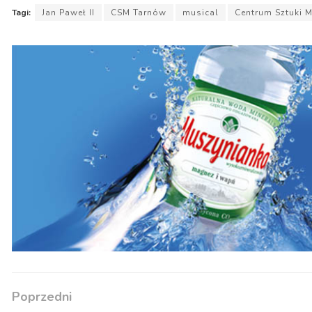
Tagi:
Jan Paweł II
CSM Tarnów
musical
Centrum Sztuki 
Poprzedni