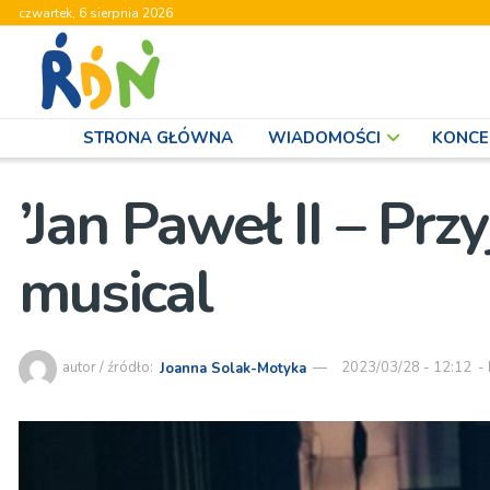
czwartek, 6 sierpnia 2026
STRONA GŁÓWNA
WIADOMOŚCI
KONCE
’Jan Paweł II – Prz
musical
autor / źródło:
Joanna Solak-Motyka
2023/03/28 - 12:12
-