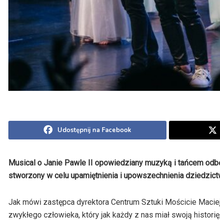
Udostępnij na Facebook
Musical o Janie Pawle II opowiedziany muzyką i tańcem odbęd
stworzony w celu upamiętnienia i upowszechnienia dziedzictw
Jak mówi zastępca dyrektora Centrum Sztuki Mościcie Maciej 
zwykłego człowieka, który jak każdy z nas miał swoją histori