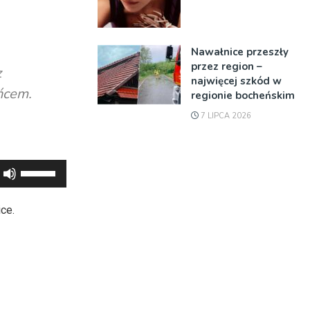
Nawałnice przeszły
przez region –
z
najwięcej szkód w
ńcem.
regionie bocheńskim
7 LIPCA 2026
Używaj
strzałek
do
ce.
góry
oraz
do
dołu
aby