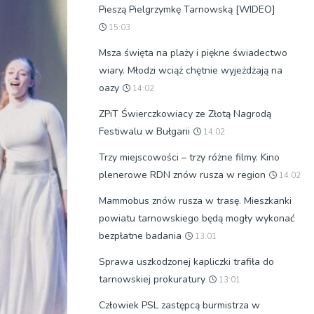
Pieszą Pielgrzymkę Tarnowską [WIDEO]
15:03
Msza święta na plaży i piękne świadectwo
wiary. Młodzi wciąż chętnie wyjeżdżają na
oazy
14:02
ZPiT Świerczkowiacy ze Złotą Nagrodą
Festiwalu w Bułgarii
14:02
Trzy miejscowości – trzy różne filmy. Kino
plenerowe RDN znów rusza w region
14:02
Mammobus znów rusza w trasę. Mieszkanki
powiatu tarnowskiego będą mogły wykonać
bezpłatne badania
13:01
Sprawa uszkodzonej kapliczki trafiła do
tarnowskiej prokuratury
13:01
Człowiek PSL zastępcą burmistrza w