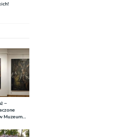
ich!
ż –
aczone
 w Muzeum