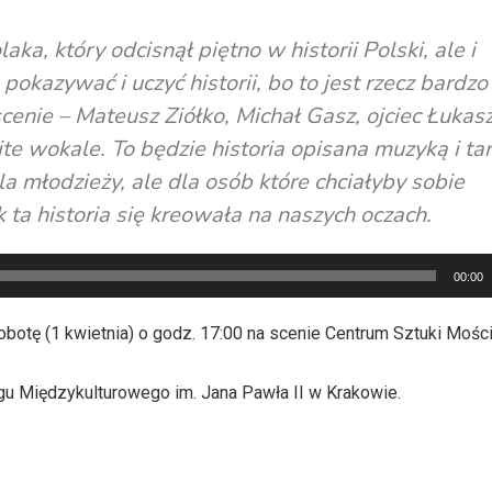
ka, który odcisnął piętno w historii Polski, ale i
okazywać i uczyć historii, bo to jest rzecz bardzo
cenie – Mateusz Ziółko, Michał Gasz, ojciec Łukas
e wokale. To będzie historia opisana muzyką i ta
a młodzieży, ale dla osób które chciałyby sobie
 ta historia się kreowała na naszych oczach.
00:00
sobotę (1 kwietnia) o godz. 17:00 na scenie Centrum Sztuki Mości
gu Międzykulturowego im. Jana Pawła II w Krakowie.