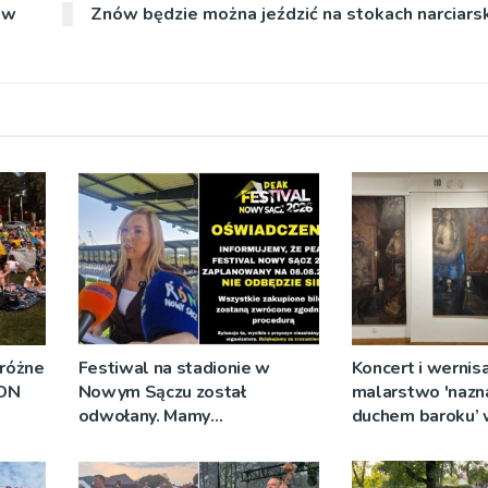
ów
Znów będzie można jeździć na stokach narciarsk
 różne
Festiwal na stadionie w
Koncert i wernisa
RDN
Nowym Sączu został
malarstwo 'nazn
odwołany. Mamy
duchem baroku’
oświadczenia organizatorów i
Diecezjalnym
spółki NIK