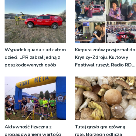
Wypadek quada z udziałem
Kiepura znów przyjechał do
dzieci. LPR zabrał jedną z
Krynicy-Zdroju. Kultowy
poszkodowanych osób
Festiwal ruszył. Radio RDN
nadawało program na
żywo [ZDJĘCIA]
Aktywność fizyczna z
Tutaj grzyb gra główną
propagowaniem wartości
rolę. Borzęcin odlicza