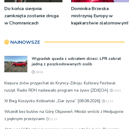
Do końca sierpnia
Dominika Brzeska
zamknięta zostanie droga
mistrzynią Europy w
w Chomranicach
kajakarstwie slalomowym!
NAJNOWSZE
Wypadek quada z udziałem dzieci. LPR zabrał
jedną z poszkodowanych osób
18:06
Kiepura znów przyjechał do Krynicy-Zdroju. Kultowy Festiwal
ruszył. Radio RDN nadawało program na żywo [ZDJĘCIA]
15:03
XI Bieg Koszycko-Kolbiański „Dar życia” [08.08.2026]
12:12
Wszedł bez butów na Górę Objawień. Młodzi wrócili z Medjugorie
z pięknymi przeżyciami
12:12