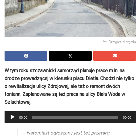
fot. Grzegorz Niezgoda
W tym roku szczawnicki samorząd planuje prace m.in. na
drodze prowadzącej w kierunku placu Dietla. Chodzi nie tylko
o rewitalizacje ulicy Zdrojowej, ale też o remont dwóch
fontann. Zaplanowane są też prace na ulicy Biała Woda w
Szlachtowej.
Odtwarzacz
00:00
00:00
plików
dźwiękowych
– Natomiast ogłoszony jest też przetarg,