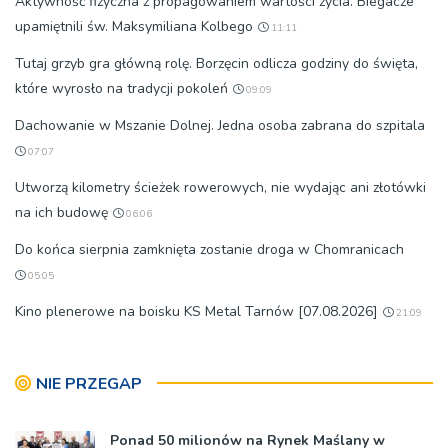
Aktywność fizyczna z propagowaniem wartości życia. Biegacze
upamiętnili św. Maksymiliana Kolbego
11:11
Tutaj grzyb gra główną rolę. Borzęcin odlicza godziny do święta,
które wyrosło na tradycji pokoleń
09:09
Dachowanie w Mszanie Dolnej. Jedna osoba zabrana do szpitala
07:07
Utworzą kilometry ścieżek rowerowych, nie wydając ani złotówki
na ich budowę
06:06
Do końca sierpnia zamknięta zostanie droga w Chomranicach
05:05
Kino plenerowe na boisku KS Metal Tarnów [07.08.2026]
21:09
NIE PRZEGAP
Ponad 50 milionów na Rynek Maślany w