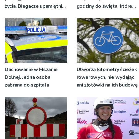
życia. Biegacze upamiętnili
godziny do święta, które
św. Maksymiliana Kolbego
wyrosło na tradycji
pokoleń
Dachowanie w Mszanie
Utworzą kilometry ścieżek
Dolnej. Jedna osoba
rowerowych, nie wydając
zabrana do szpitala
ani złotówki na ich budowę