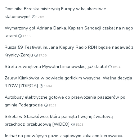
Dominika Brzeska mistrzynią Europy w kajakarstwie
slalomowym!
17:05
Wymarzony gol Adriana Danka. Kapitan Sandecji czekał na niego
latami
17:05
Rusza 59. Festiwal im. Jana Kiepury. Radio RDN będzie nadawać z
Krynicy-Zdroju
17:05
Strefa zewnętrzna Pływalni Limanowskiej już działa!
16:04
Zalew Klimkówka w powiecie gorlickim wysycha. Ważna decyzja
RZGW [ZDJĘCIA]
16:04
Autobusy elektryczne gotowe do przewożenia pasażerów po
gminie Podegrodzie
15:03
Szkoła w Staszkówce, która pamięta I wojnę światową
przechodzi przebudowę [WIDEO]
15:03
Jechał na podwójnym gazie z sądowym zakazem kierowania.