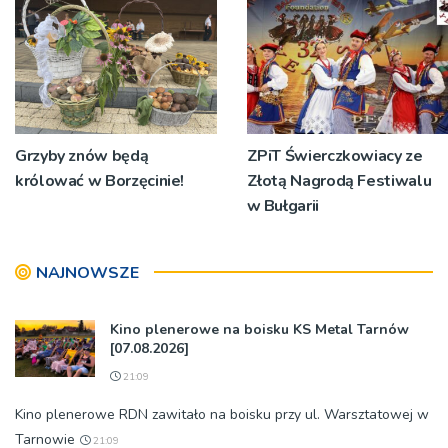
koncert
Grzyby znów będą
ZPiT Świerczkowiacy ze
królować w Borzęcinie!
Złotą Nagrodą Festiwalu
w Bułgarii
NAJNOWSZE
Kino plenerowe na boisku KS Metal Tarnów
[07.08.2026]
21:09
Kino plenerowe RDN zawitało na boisku przy ul. Warsztatowej w
Tarnowie
21:09