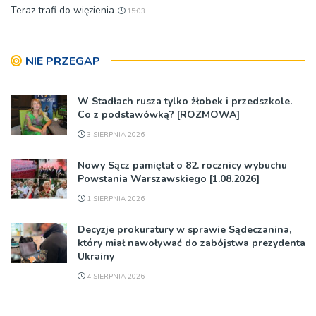
Teraz trafi do więzienia
15:03
NIE PRZEGAP
W Stadłach rusza tylko żłobek i przedszkole.
Co z podstawówką? [ROZMOWA]
3 SIERPNIA 2026
Nowy Sącz pamiętał o 82. rocznicy wybuchu
Powstania Warszawskiego [1.08.2026]
1 SIERPNIA 2026
Decyzje prokuratury w sprawie Sądeczanina,
który miał nawoływać do zabójstwa prezydenta
Ukrainy
4 SIERPNIA 2026