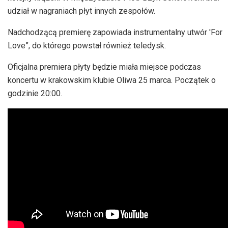
udział w nagraniach płyt innych zespołów.
Nadchodzącą premierę zapowiada instrumentalny utwór 'For
Love”, do którego powstał również teledysk.
Oficjalna premiera płyty będzie miała miejsce podczas
koncertu w krakowskim klubie Oliwa 25 marca. Początek o
godzinie 20:00.