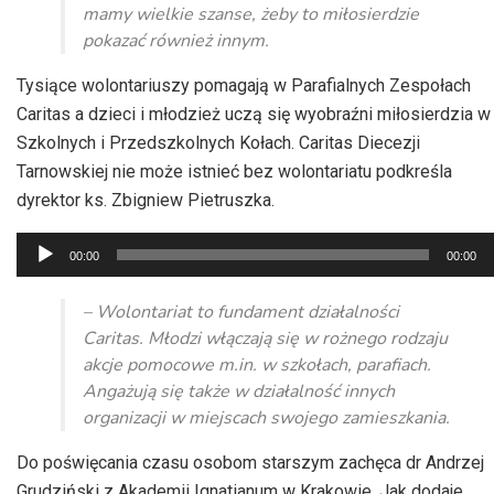
mamy wielkie szanse, żeby to miłosierdzie
pokazać również innym.
Tysiące wolontariuszy pomagają w Parafialnych Zespołach
Caritas a dzieci i młodzież uczą się wyobraźni miłosierdzia w
Szkolnych i Przedszkolnych Kołach. Caritas Diecezji
Tarnowskiej nie może istnieć bez wolontariatu podkreśla
dyrektor ks. Zbigniew Pietruszka.
Odtwarzacz
00:00
00:00
plików
dźwiękowych
– Wolontariat to fundament działalności
Caritas. Młodzi włączają się w rożnego rodzaju
akcje pomocowe m.in. w szkołach, parafiach.
Angażują się także w działalność innych
organizacji w miejscach swojego zamieszkania.
Do poświęcania czasu osobom starszym zachęca dr Andrzej
Grudziński z Akademii Ignatianum w Krakowie. Jak dodaje,