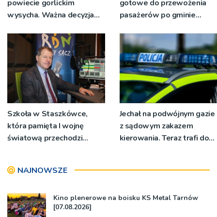
powiecie gorlickim
gotowe do przewożenia
wysycha. Ważna decyzja
pasażerów po gminie
RZGW [ZDJĘCIA]
Podegrodzie
Szkoła w Staszkówce,
Jechał na podwójnym gazie
która pamięta I wojnę
z sądowym zakazem
światową przechodzi
kierowania. Teraz trafi do
przebudowę [WIDEO]
więzienia
NAJNOWSZE
Kino plenerowe na boisku KS Metal Tarnów
[07.08.2026]