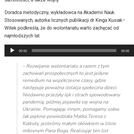
Doradca metodyczny, wykładowca na Akademii Nauk
Stosowanych, autorka licznych publikacji dr Kinga Kusiak–
Witek podkreśla, że do wolontariatu warto zachęcać od
najmłodszych lat.
Odtwarzacz
00:00
00:00
plików
dźwiękowych
– Rozwijanie wolontariatu a razem z tym
zachowań prospołecznych to jest jedyne
remedium na współczesne czasy, gdzie
następuje poważna izolacja społeczna dzieci.
Niedawno przeżyły lęk i strach spowodowany
pandemią, później pojawiła się wojna na
Ukrainie. Pomagając innym, pomagamy sobie.
Jak pięknie powiedziała Matka Teresa z
Kalkuty, jesteśmy małym ołówkiem w liście
miłosnym Pana Boga. Realizując ten list