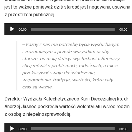
jest to ważne ponieważ dziś starość jest negowana, usuwana
z przestrzeni publicznej.
Odtwarzacz
00:00
00:00
plików
dźwiękowych
– Każdy z nas ma potrzebę bycia wysłuchanym
i zrozumianym a przede wszystkim osoby
starsze, bo mają deficyt wysłuchania. Seniorzy
chcą mówić o problemach, radościach, a także
przekazywać swoje doświadczenia,
wspomnienia, tradycje, wartości, które cały
czas są ważne.
Dyrektor Wydziału Katechetycznego Kurii Diecezjalnej ks. dr
Andrzej Jasnos podkreśla wartość wolontariatu wśród rodzin
z osobą z niepełnosprawnością.
Odtwarzacz
00:00
00:00