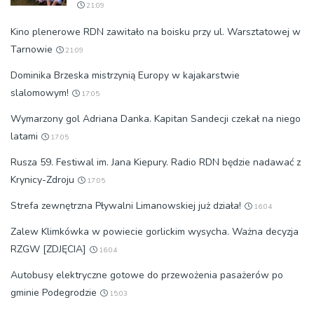
21:09
Kino plenerowe RDN zawitało na boisku przy ul. Warsztatowej w
Tarnowie
21:09
Dominika Brzeska mistrzynią Europy w kajakarstwie
slalomowym!
17:05
Wymarzony gol Adriana Danka. Kapitan Sandecji czekał na niego
latami
17:05
Rusza 59. Festiwal im. Jana Kiepury. Radio RDN będzie nadawać z
Krynicy-Zdroju
17:05
Strefa zewnętrzna Pływalni Limanowskiej już działa!
16:04
Zalew Klimkówka w powiecie gorlickim wysycha. Ważna decyzja
RZGW [ZDJĘCIA]
16:04
Autobusy elektryczne gotowe do przewożenia pasażerów po
gminie Podegrodzie
15:03