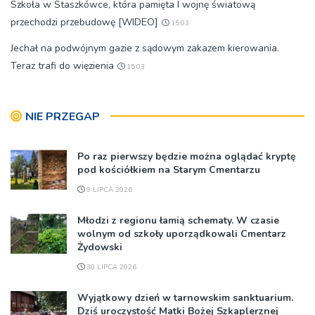
Szkoła w Staszkówce, która pamięta I wojnę światową
przechodzi przebudowę [WIDEO]
15:03
Jechał na podwójnym gazie z sądowym zakazem kierowania.
Teraz trafi do więzienia
15:03
NIE PRZEGAP
Po raz pierwszy będzie można oglądać kryptę
pod kościółkiem na Starym Cmentarzu
9 LIPCA 2026
Młodzi z regionu łamią schematy. W czasie
wolnym od szkoły uporządkowali Cmentarz
Żydowski
30 LIPCA 2026
Wyjątkowy dzień w tarnowskim sanktuarium.
Dziś uroczystość Matki Bożej Szkaplerznej