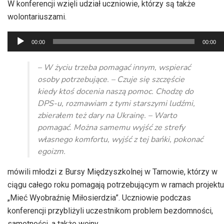
W konferencji wzięli udział uczniowie, którzy są także
wolontariuszami.
Odtwarzacz
00:00
00:00
plików
dźwiękowych
– W życiu trzeba pomagać innym, wspierać
osoby potrzebujące. – Czuje się szczęście
kiedy ktoś docenia naszą pomoc. Chodzę do
DPS-u, rozmawiam z tymi starszymi ludźmi,
zbierałem też dary na Ukrainę. – Warto
pomagać. Można samemu wyjść ze strefy
własnego komfortu, wyjść z tej bańki, pokonać
egoizm.
mówili młodzi z Bursy Międzyszkolnej w Tarnowie, którzy w
ciągu całego roku pomagają potrzebującym w ramach projektu
„Mieć Wyobraźnię Miłosierdzia”. Uczniowie podczas
konferencji przybliżyli uczestnikom problem bezdomności,
samotności, a także wojny.