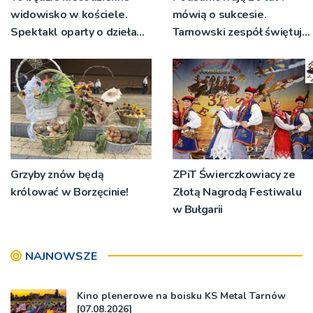
widowisko w kościele.
mówią o sukcesie.
Spektakl oparty o dzieła
Tarnowski zespół świętuje
św. Teresy Wielkiej
jubileusz i zaprasza na
koncert
Grzyby znów będą
ZPiT Świerczkowiacy ze
królować w Borzęcinie!
Złotą Nagrodą Festiwalu
w Bułgarii
NAJNOWSZE
Kino plenerowe na boisku KS Metal Tarnów
[07.08.2026]