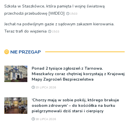
Szkoła w Staszkówce, która pamięta I wojnę światową
przechodzi przebudowę [WIDEO]
15:03
Jechał na podwójnym gazie z sądowym zakazem kierowania.
Teraz trafi do więzienia
15:03
NIE PRZEGAP
Ponad 2 tysiące zgłoszeń z Tarnowa.
Mieszkańcy coraz chętniej korzystają z Krajowej
Mapy Zagrożeń Bezpieczeństwa
19 LIPCA 2026
‘Chorzy mają w sobie pokój, którego brakuje
osobom zdrowym’ – do kościółka na burku
pielgrzymowali dziś starsi i cierpiący
18 LIPCA 2026