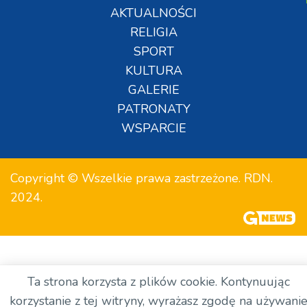
AKTUALNOŚCI
RELIGIA
SPORT
KULTURA
GALERIE
PATRONATY
WSPARCIE
Copyright © Wszelkie prawa zastrzeżone. RDN.
2024.
Ta strona korzysta z plików cookie. Kontynuując
korzystanie z tej witryny, wyrażasz zgodę na używani