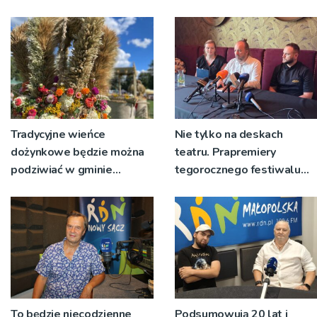
Tradycyjne wieńce
Nie tylko na deskach
dożynkowe będzie można
teatru. Prapremiery
podziwiać w gminie
tegorocznego festiwalu
Ryglice
Talia będą wystawiane w
niecodziennych
okolicznościach
To będzie niecodzienne
Podsumowują 20 lat i