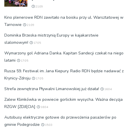
21:09
Kino plenerowe RDN zawitało na boisku przy ul. Warsztatowej w
Tarnowie
21:09
Dominika Brzeska mistrzynią Europy w kajakarstwie
slalomowym!
17:05
Wymarzony gol Adriana Danka. Kapitan Sandecji czekał na niego
latami
17:05
Rusza 59. Festiwal im. Jana Kiepury. Radio RDN będzie nadawać z
Krynicy-Zdroju
17:05
Strefa zewnętrzna Pływalni Limanowskiej już działa!
16:04
Zalew Klimkówka w powiecie gorlickim wysycha. Ważna decyzja
RZGW [ZDJĘCIA]
16:04
Autobusy elektryczne gotowe do przewożenia pasażerów po
gminie Podegrodzie
15:03