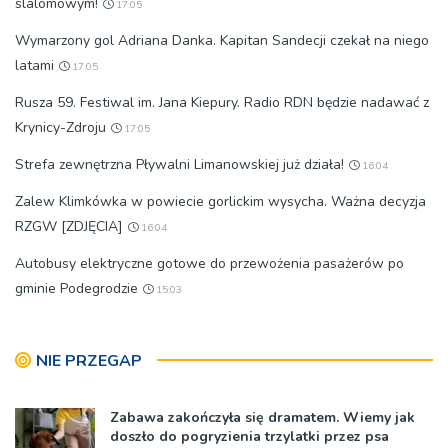
slalomowym!
17:05
Wymarzony gol Adriana Danka. Kapitan Sandecji czekał na niego
latami
17:05
Rusza 59. Festiwal im. Jana Kiepury. Radio RDN będzie nadawać z
Krynicy-Zdroju
17:05
Strefa zewnętrzna Pływalni Limanowskiej już działa!
16:04
Zalew Klimkówka w powiecie gorlickim wysycha. Ważna decyzja
RZGW [ZDJĘCIA]
16:04
Autobusy elektryczne gotowe do przewożenia pasażerów po
gminie Podegrodzie
15:03
NIE PRZEGAP
Zabawa zakończyła się dramatem. Wiemy jak
doszło do pogryzienia trzylatki przez psa