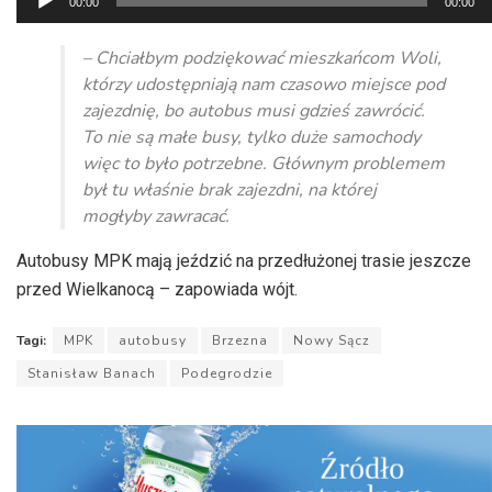
00:00
00:00
plików
dźwiękowych
– Chciałbym podziękować mieszkańcom Woli,
którzy udostępniają nam czasowo miejsce pod
zajezdnię, bo autobus musi gdzieś zawrócić.
To nie są małe busy, tylko duże samochody
więc to było potrzebne. Głównym problemem
był tu właśnie brak zajezdni, na której
mogłyby zawracać.
Autobusy MPK mają jeździć na przedłużonej trasie jeszcze
przed Wielkanocą – zapowiada wójt.
Tagi:
MPK
autobusy
Brzezna
Nowy Sącz
Stanisław Banach
Podegrodzie