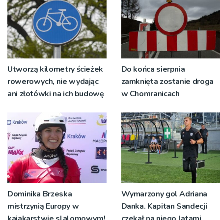
Utworzą kilometry ścieżek
Do końca sierpnia
rowerowych, nie wydając
zamknięta zostanie droga
ani złotówki na ich budowę
w Chomranicach
Dominika Brzeska
Wymarzony gol Adriana
mistrzynią Europy w
Danka. Kapitan Sandecji
kajakarstwie slalomowym!
czekał na niego latami