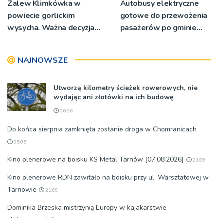
Zalew Klimkówka w
Autobusy elektryczne
powiecie gorlickim
gotowe do przewożenia
wysycha. Ważna decyzja
pasażerów po gminie
RZGW [ZDJĘCIA]
Podegrodzie
NAJNOWSZE
Utworzą kilometry ścieżek rowerowych, nie
wydając ani złotówki na ich budowę
06:06
Do końca sierpnia zamknięta zostanie droga w Chomranicach
05:05
Kino plenerowe na boisku KS Metal Tarnów [07.08.2026]
21:09
Kino plenerowe RDN zawitało na boisku przy ul. Warsztatowej w
Tarnowie
21:09
Dominika Brzeska mistrzynią Europy w kajakarstwie