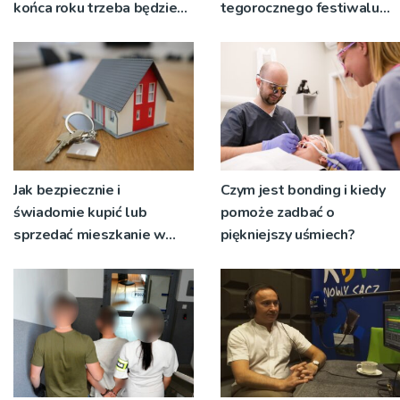
końca roku trzeba będzie
tegorocznego festiwalu
korzystać z objazdów
Talia będą wystawiane w
niecodziennych
okolicznościach
Jak bezpiecznie i
Czym jest bonding i kiedy
świadomie kupić lub
pomoże zadbać o
sprzedać mieszkanie w
piękniejszy uśmiech?
Krakowie?