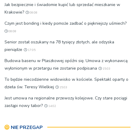
Jak bezpiecznie i świadomie kupić lub sprzedać mieszkanie w
Krakowie?
08:08
Czym jest bonding i kiedy pomoże zadbać o piękniejszy uśmiech?
08:08
Senior został oszukany na 78 tysięcy złotych, ale odzyska
pieniądze
17:05
Budowa basenu w Ptaszkowej opóźni się. Umowa z wykonawcą
wyłonionym w przetargu nie zostanie podpisana
15:03
To będzie niecodzienne widowisko w kościele. Spektakl oparty o
dzieła św. Teresy Wielkiej
15:03
Jest umowa na regionalne przewozy kolejowe. Czy stare pociągi
zastąpi nowy tabor?
14:02
NIE PRZEGAP