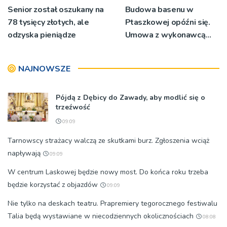
Senior został oszukany na
Budowa basenu w
78 tysięcy złotych, ale
Ptaszkowej opóźni się.
odzyska pieniądze
Umowa z wykonawcą
wyłonionym w przetargu
nie zostanie podpisana
NAJNOWSZE
Pójdą z Dębicy do Zawady, aby modlić się o
trzeźwość
09:09
Tarnowscy strażacy walczą ze skutkami burz. Zgłoszenia wciąż
napływają
09:09
W centrum Laskowej będzie nowy most. Do końca roku trzeba
będzie korzystać z objazdów
09:09
Nie tylko na deskach teatru. Prapremiery tegorocznego festiwalu
Talia będą wystawiane w niecodziennych okolicznościach
08:08