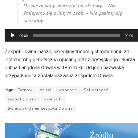
Dzisiaj nosimy skarpetki nie do pary. – Nie
śmiejemy się z innych osób. – Nie gapimy się
na osoby.
Odtwarzacz
00:00
00:00
plików
dźwiękowych
Zespół Downa inaczej określany trisomią chromosomu 21
jest chorobą genetyczną opisaną przez brytyjskiego lekarza
Johna Langdona Downa w 1862 roku. Od jego nazwiska
przypadłość ta została nazwana zespołem Downa.
Tagi:
Tarnów
dzieci
wsparcie
Solidarność
zespół Downa
skarpetki
Światowy Dzień Zespołu Downa