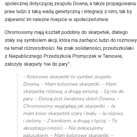
społecznej dotyczącej zespołu Downa, a także propagowaniu
praw ludzi z taką wadą genetyczną i integracji z nimi, tak by
zapewnić im należne miejsce w społeczeństwie.
Chromosomy mają kształt podobny do skarpetek, dlatego
stały się symbolem akcji, która ma zachęcić ludzi do rozmowy
na temat różnorodności. Na znak solidarności, przedszkolaki
z Niepublicznego Przedszkola Promyczek w Tarnowie,
założyły skarpety 'nie do pary”…
– Kolorowe skarpetki to symbol zespołu
Downa, – Mam kolorowe skarpetki. – Mam
skarpetkę różową, a drugą zieloną. – Są nie do
pary. – Dzisiaj jest światowy dzień Downa. –
Chromosomy wyglądają jak skarpetki. – Ja
mam kolor skarpetek szary i biały. – Ja różowy
i zielony. – Z konikiem, a drugą z tęczą. – To
akceptacja inności. – Nie pokazujemy
paluszkiem. – Mam kolorowe skarpetki. –