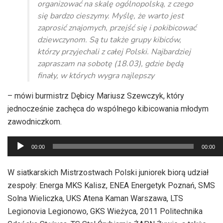
organizować na skalę ogólnopolską, z czego
się bardzo cieszymy. Myślę, że warto jest
zaprosić znajomych, przejść się i pokibicować
dziewczynom. Są tu także grupy kibiców,
którzy przyjechali z całej Polski. Najbardziej
zapraszam na sobotę (18.03), gdzie będą
finały, w których wygra najlepszy
– mówi burmistrz Dębicy Mariusz Szewczyk, który
jednocześnie zachęca do wspólnego kibicowania młodym
zawodniczkom.
Odtwarzacz
00:00
00:00
plików
dźwiękowych
W siatkarskich Mistrzostwach Polski juniorek biorą udział
zespoły: Energa MKS Kalisz, ENEA Energetyk Poznań, SMS
Solna Wieliczka, UKS Atena Kaman Warszawa, LTS
Legionovia Legionowo, GKS Wieżyca, 2011 Politechnika