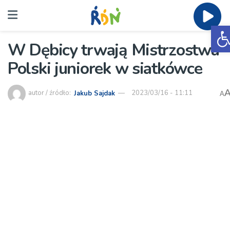
O
W Dębicy trwają Mistrzostwa
Polski juniorek w siatkówce
autor / źródło:
Jakub Sajdak
2023/03/16 - 11:11
A