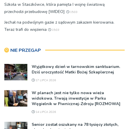
Szkoła w Staszkówce, która pamięta I wojnę światową
przechodzi przebudowę [WIDEO]
15:03
Jechał na podwójnym gazie z sądowym zakazem kierowania.
Teraz trafi do więzienia
15:03
NIE PRZEGAP
Wyjątkowy dzień w tarnowskim sanktuarium.
Dziś uroczystość Matki Bożej Szkaplerznej
17 LIPCA 2026
W planach jest nie tylko nowa wieża
widokowa. Trwają inwestycje w Parku
Węgielnik w Piwnicznej-Zdroju [ROZMOWA]
14 LIPCA 2026
Senior został oszukany na 78 tysięcy złotych,