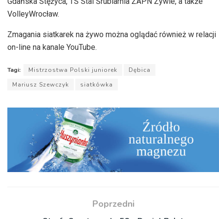
Gdańska Stężyca, TS Stal Śrubiarnia ŻAPN Żywie, a także
VolleyWrocław.
Zmagania siatkarek na żywo można oglądać również w relacji
on-line na kanale YouTube.
Tagi:
Mistrzostwa Polski juniorek
Dębica
Mariusz Szewczyk
siatkówka
Poprzedni