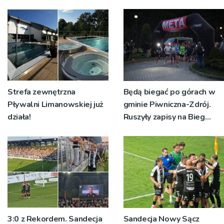
Strefa zewnętrzna
Będą biegać po górach w
Pływalni Limanowskiej już
gminie Piwniczna-Zdrój.
działa!
Ruszyły zapisy na Bieg
Ryśca
3:0 z Rekordem. Sandecja
Sandecja Nowy Sącz