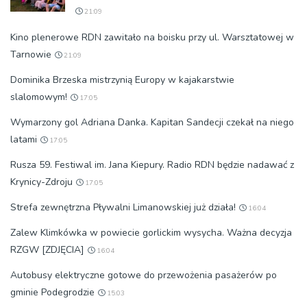
21:09
Kino plenerowe RDN zawitało na boisku przy ul. Warsztatowej w
Tarnowie
21:09
Dominika Brzeska mistrzynią Europy w kajakarstwie
slalomowym!
17:05
Wymarzony gol Adriana Danka. Kapitan Sandecji czekał na niego
latami
17:05
Rusza 59. Festiwal im. Jana Kiepury. Radio RDN będzie nadawać z
Krynicy-Zdroju
17:05
Strefa zewnętrzna Pływalni Limanowskiej już działa!
16:04
Zalew Klimkówka w powiecie gorlickim wysycha. Ważna decyzja
RZGW [ZDJĘCIA]
16:04
Autobusy elektryczne gotowe do przewożenia pasażerów po
gminie Podegrodzie
15:03