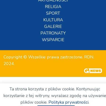
RELIGIA
SPORT
KULTURA
GALERIE
PATRONATY
WSPARCIE
Copyright © Wszelkie prawa zastrzeżone. RDN.
2024.
Ta strona korzysta z plików cookie. Kontynuując
korzystanie z tej witryny, wyrażasz zgodę na używani
plików cookie.
Polityka prywatności.