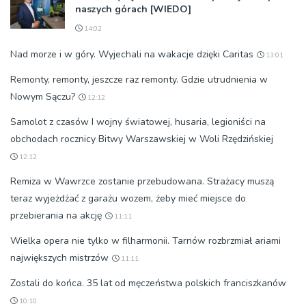
naszych górach [WIEDO]
14:02
Nad morze i w góry. Wyjechali na wakacje dzięki Caritas
13:01
Remonty, remonty, jeszcze raz remonty. Gdzie utrudnienia w
Nowym Sączu?
12:12
Samolot z czasów I wojny światowej, husaria, legioniści na
obchodach rocznicy Bitwy Warszawskiej w Woli Rzędzińskiej
12:12
Remiza w Wawrzce zostanie przebudowana. Strażacy muszą
teraz wyjeżdżać z garażu wozem, żeby mieć miejsce do
przebierania na akcję
11:11
Wielka opera nie tylko w filharmonii. Tarnów rozbrzmiał ariami
największych mistrzów
11:11
Zostali do końca. 35 lat od męczeństwa polskich franciszkanów
10:10