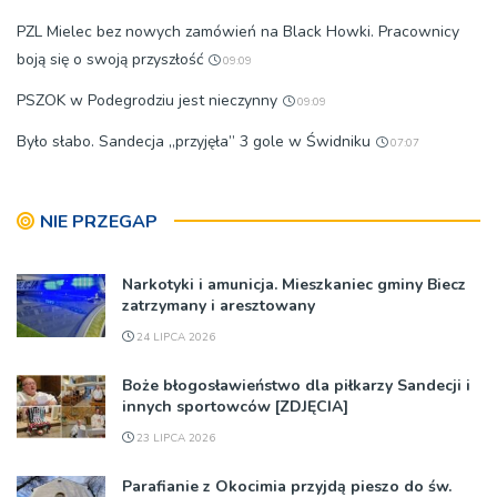
PZL Mielec bez nowych zamówień na Black Howki. Pracownicy
boją się o swoją przyszłość
09:09
PSZOK w Podegrodziu jest nieczynny
09:09
Było słabo. Sandecja „przyjęła” 3 gole w Świdniku
07:07
NIE PRZEGAP
Narkotyki i amunicja. Mieszkaniec gminy Biecz
zatrzymany i aresztowany
24 LIPCA 2026
Boże błogosławieństwo dla piłkarzy Sandecji i
innych sportowców [ZDJĘCIA]
23 LIPCA 2026
Parafianie z Okocimia przyjdą pieszo do św.