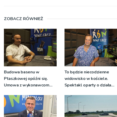
ZOBACZ RÓWNIEŻ
Budowa basenu w
To będzie niecodzienne
Ptaszkowej opóźni się.
widowisko w kościele.
Umowa z wykonawcom
Spektakl oparty o działa
wyłonionym w przetargu
św. Teresy Wielkiej
nie zostanie podpisana