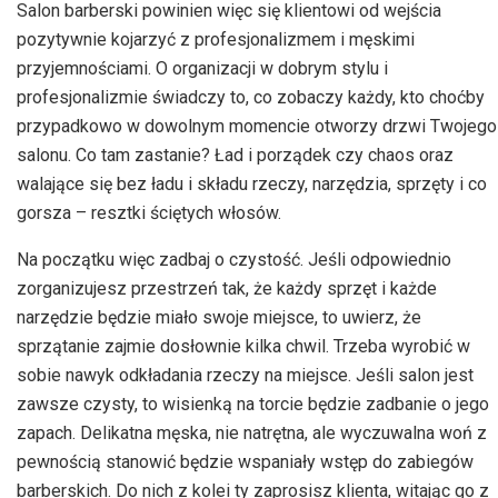
Salon barberski powinien więc się klientowi od wejścia
pozytywnie kojarzyć z profesjonalizmem i męskimi
przyjemnościami. O organizacji w dobrym stylu i
profesjonalizmie świadczy to, co zobaczy każdy, kto choćby
przypadkowo w dowolnym momencie otworzy drzwi Twojego
salonu. Co tam zastanie? Ład i porządek czy chaos oraz
walające się bez ładu i składu rzeczy, narzędzia, sprzęty i co
gorsza – resztki ściętych włosów.
Na początku więc zadbaj o czystość. Jeśli odpowiednio
zorganizujesz przestrzeń tak, że każdy sprzęt i każde
narzędzie będzie miało swoje miejsce, to uwierz, że
sprzątanie zajmie dosłownie kilka chwil. Trzeba wyrobić w
sobie nawyk odkładania rzeczy na miejsce. Jeśli salon jest
zawsze czysty, to wisienką na torcie będzie zadbanie o jego
zapach. Delikatna męska, nie natrętna, ale wyczuwalna woń z
pewnością stanowić będzie wspaniały wstęp do zabiegów
barberskich. Do nich z kolei ty zaprosisz klienta, witając go z