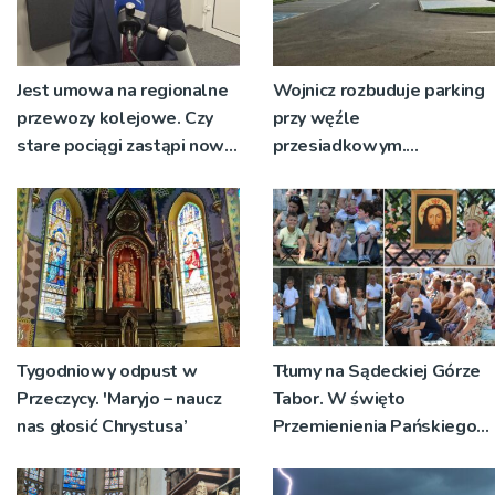
Jest umowa na regionalne
Wojnicz rozbuduje parking
przewozy kolejowe. Czy
przy węźle
stare pociągi zastąpi nowy
przesiadkowym.
tabor?
Powstanie ponad 60
miejsc
Tygodniowy odpust w
Tłumy na Sądeckiej Górze
Przeczycy. 'Maryjo – naucz
Tabor. W święto
nas głosić Chrystusa’
Przemienienia Pańskiego
bp Jeż przypominał o
znaczeniu Sakramentów