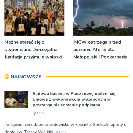
[ZDJĘCIA]
Można starać się o
IMGW ostrzega przed
stypendium. Diecezjalna
burzami. Alerty dla
fundacja przyjmuje wnioski
Małopolski i Podkarpacia
NAJNOWSZE
Budowa basenu w Ptaszkowej opóźni się.
Umowa z wykonawcom wyłonionym w
przetargu nie zostanie podpisana
15:03
To będzie niecodzienne widowisko w kościele. Spektakl oparty o
działa św. Teresy Wielkiej
15:03