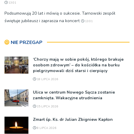
13:01
Podsumowują 20 lat i mówią o sukcesie. Tarnowski zespół
świętuje jubileusz i zaprasza na koncert
13:01
NIE PRZEGAP
‘Chorzy mają w sobie pokój, którego brakuje
osobom zdrowym’ – do kościółka na burku
pielgrzymowali dziś starsi i cierpiący
18 LIPCA 2026
Ulica w centrum Nowego Sącza zostanie
zamknięta. Wakacyjne utrudnienia
15 LIPCA 2026
Zmarł śp. Ks. dr Julian Zbigniew Kapłon
8 LIPCA 2026