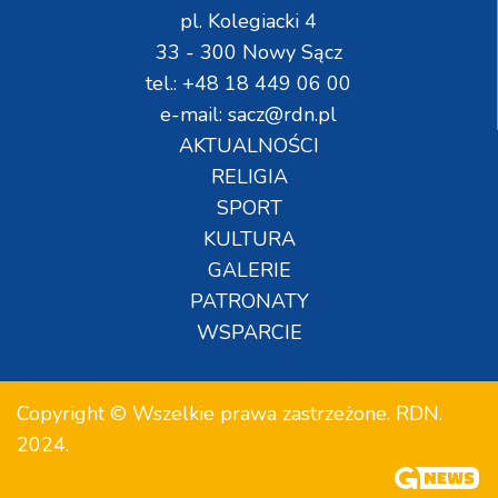
pl. Kolegiacki 4
33 - 300 Nowy Sącz
tel.: +48 18 449 06 00
e-mail: sacz@rdn.pl
AKTUALNOŚCI
RELIGIA
SPORT
KULTURA
GALERIE
PATRONATY
WSPARCIE
Copyright © Wszelkie prawa zastrzeżone. RDN.
2024.