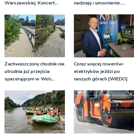
Warszawskiej. Koncert
nadzieję i umocnienie.
przy dąbrowskiej bazylice
Zbliża się odpust w
Bruśniku
Zachwaszczony chodnik nie
Coraz więcej rowerów-
utrudnia już przejścia
elektryków jeździ po
spacerującym w Woli
naszych górach [WIEDO]
Rzędzińskiej. Interwencja
RDN