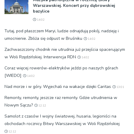
Warszawskiej. Koncert przy dąbrowskiej
bazylice
14:02
Tutaj, pod płaszczem Maryi, ludzie odnajdują pokój, nadzieję i
umocnienie. Zbliża się odpust w Bruśniku
14:02
Zachwaszczony chodnik nie utrudnia już przejścia spacerującym
w Woli Rzędzińskiej. Interwencja RDN
14:02
Coraz więcej rowerów-elektryków jeździ po naszych górach
[WIEDO]
14:02
Nad morze i w góry. Wyjechali na wakacje dzięki Caritas
13:01
Remonty, remonty, jeszcze raz remonty. Gdzie utrudnienia w
Nowym Sączu?
12:12
Samolot z czasów I wojny światowej, husaria, legioniści na
obchodach rocznicy Bitwy Warszawskiej w Woli Rzędzińskiej
12:12