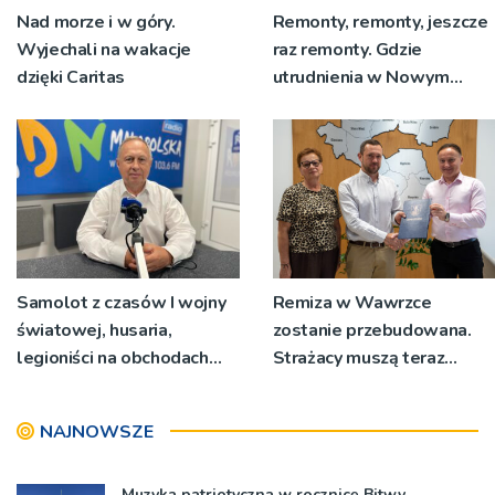
Nad morze i w góry.
Remonty, remonty, jeszcze
Wyjechali na wakacje
raz remonty. Gdzie
dzięki Caritas
utrudnienia w Nowym
Sączu?
Samolot z czasów I wojny
Remiza w Wawrzce
światowej, husaria,
zostanie przebudowana.
legioniści na obchodach
Strażacy muszą teraz
rocznicy Bitwy
wyjeżdżać z garażu
Warszawskiej w Woli
wozem, żeby mieć miejsce
NAJNOWSZE
Rzędzińskiej
do przebierania na akcję
Muzyka patriotyczna w rocznicę Bitwy