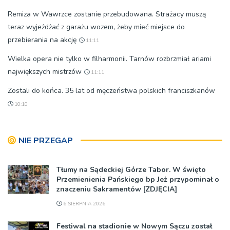
Remiza w Wawrzce zostanie przebudowana. Strażacy muszą
teraz wyjeżdżać z garażu wozem, żeby mieć miejsce do
przebierania na akcję
11:11
Wielka opera nie tylko w filharmonii. Tarnów rozbrzmiał ariami
największych mistrzów
11:11
Zostali do końca. 35 lat od męczeństwa polskich franciszkanów
10:10
NIE PRZEGAP
Tłumy na Sądeckiej Górze Tabor. W święto
Przemienienia Pańskiego bp Jeż przypominał o
znaczeniu Sakramentów [ZDJĘCIA]
6 SIERPNIA 2026
Festiwal na stadionie w Nowym Sączu został