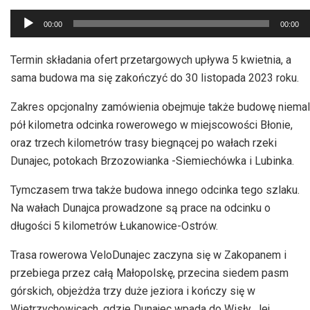
Odtwarzacz
00:00
00:00
plików
dźwiękowych
Termin składania ofert przetargowych upływa 5 kwietnia, a
sama budowa ma się zakończyć do 30 listopada 2023 roku.
Zakres opcjonalny zamówienia obejmuje także budowę niemal
pół kilometra odcinka rowerowego w miejscowości Błonie,
oraz trzech kilometrów trasy biegnącej po wałach rzeki
Dunajec, potokach Brzozowianka -Siemiechówka i Lubinka.
Tymczasem trwa także budowa innego odcinka tego szlaku.
Na wałach Dunajca prowadzone są prace na odcinku o
długości 5 kilometrów Łukanowice-Ostrów.
Trasa rowerowa VeloDunajec zaczyna się w Zakopanem i
przebiega przez całą Małopolskę, przecina siedem pasm
górskich, objeżdża trzy duże jeziora i kończy się w
Wietrzychowicach, gdzie Dunajec wpada do Wisły. Jej