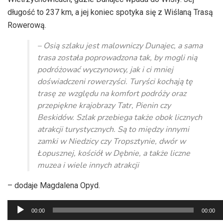
długość to 237 km, a jej koniec spotyka się z Wiślaną Trasą
Rowerową.
– Osią szlaku jest malowniczy Dunajec, a sama
trasa została poprowadzona tak, by mogli nią
podróżować wyczynowcy, jak i ci mniej
doświadczeni rowerzyści. Turyści kochają tę
trasę ze względu na komfort podróży oraz
przepiękne krajobrazy Tatr, Pienin czy
Beskidów. Szlak przebiega także obok licznych
atrakcji turystycznych. Są to między innymi
zamki w Niedzicy czy Tropsztynie, dwór w
Łopusznej, kościół w Dębnie, a także liczne
muzea i wiele innych atrakcji
– dodaje Magdalena Opyd.
Odtwarzacz
00:00
00:00
plików