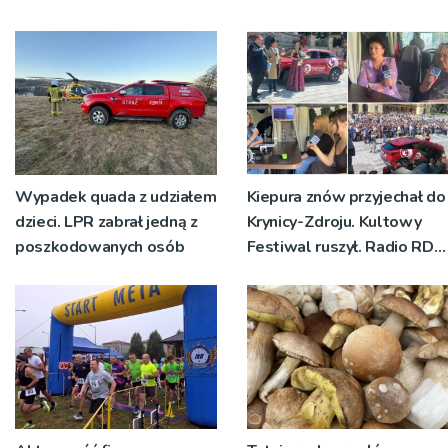
Wypadek quada z udziałem
Kiepura znów przyjechał do
dzieci. LPR zabrał jedną z
Krynicy-Zdroju. Kultowy
poszkodowanych osób
Festiwal ruszył. Radio RDN
nadawało program na
żywo [ZDJĘCIA]