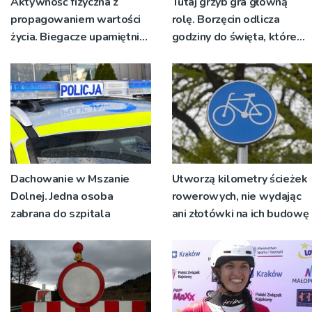
Aktywność fizyczna z
Tutaj grzyb gra główną
propagowaniem wartości
rolę. Borzęcin odlicza
życia. Biegacze upamiętnili
godziny do święta, które
św. Maksymiliana Kolbego
wyrosło na tradycji
pokoleń
Dachowanie w Mszanie
Utworzą kilometry ścieżek
Dolnej. Jedna osoba
rowerowych, nie wydając
zabrana do szpitala
ani złotówki na ich budowę