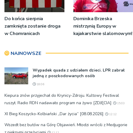
Do końca sierpnia
Dominika Brzeska
zamknięta zostanie droga
mistrzynią Europy w
w Chomranicach
kajakarstwie slalomowym!
NAJNOWSZE
Wypadek quada z udziałem dzieci. LPR zabrał
jedną z poszkodowanych osób
18:06
Kiepura znów przyjechał do Krynicy-Zdroju. Kultowy Festiwal
ruszył. Radio RDN nadawało program na żywo [ZDJĘCIA]
15:03
XI Bieg Koszycko-Kolbiański „Dar życia” [08.08.2026]
12:12
Wszedł bez butów na Górę Objawień. Młodzi wrócili z Medjugorie
z pięknymi przeżyciami
12:12