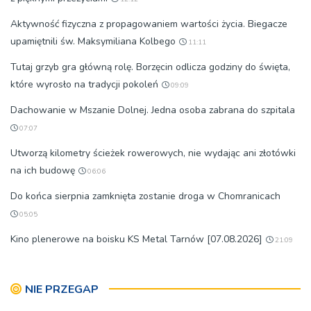
Aktywność fizyczna z propagowaniem wartości życia. Biegacze
upamiętnili św. Maksymiliana Kolbego
11:11
Tutaj grzyb gra główną rolę. Borzęcin odlicza godziny do święta,
które wyrosło na tradycji pokoleń
09:09
Dachowanie w Mszanie Dolnej. Jedna osoba zabrana do szpitala
07:07
Utworzą kilometry ścieżek rowerowych, nie wydając ani złotówki
na ich budowę
06:06
Do końca sierpnia zamknięta zostanie droga w Chomranicach
05:05
Kino plenerowe na boisku KS Metal Tarnów [07.08.2026]
21:09
NIE PRZEGAP