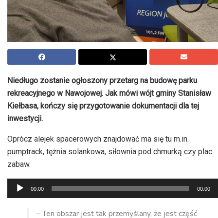
Niedługo zostanie ogłoszony przetarg na budowę parku
rekreacyjnego w Nawojowej. Jak mówi wójt gminy Stanisław
Kiełbasa, kończy się przygotowanie dokumentacji dla tej
inwestycji.
Oprócz alejek spacerowych znajdować ma się tu m.in.
pumptrack, tężnia solankowa, siłownia pod chmurką czy plac
zabaw.
Odtwarzacz
00:00
00:00
plików
dźwiękowych
– Ten obszar jest tak przemyślany, że jest część