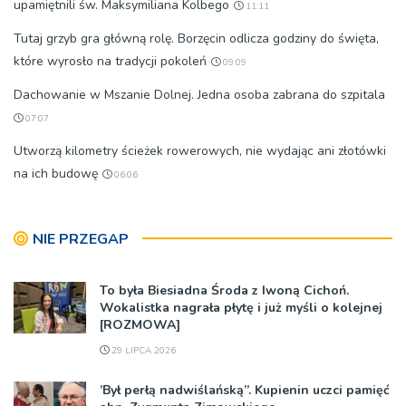
upamiętnili św. Maksymiliana Kolbego
11:11
Tutaj grzyb gra główną rolę. Borzęcin odlicza godziny do święta,
które wyrosło na tradycji pokoleń
09:09
Dachowanie w Mszanie Dolnej. Jedna osoba zabrana do szpitala
07:07
Utworzą kilometry ścieżek rowerowych, nie wydając ani złotówki
na ich budowę
06:06
NIE PRZEGAP
To była Biesiadna Środa z Iwoną Cichoń.
Wokalistka nagrała płytę i już myśli o kolejnej
[ROZMOWA]
29 LIPCA 2026
’Był perłą nadwiślańską”. Kupienin uczci pamięć