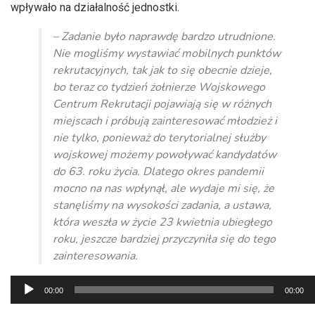
wpływało na działalność jednostki.
– Zadanie było naprawdę bardzo utrudnione.
Nie mogliśmy wystawiać mobilnych punktów
rekrutacyjnych, tak jak to się obecnie dzieje,
bo teraz co tydzień żołnierze Wojskowego
Centrum Rekrutacji pojawiają się w różnych
miejscach i próbują zainteresować młodzież i
nie tylko, ponieważ do terytorialnej służby
wojskowej możemy powoływać kandydatów
do 63. roku życia. Dlatego okres pandemii
mocno na nas wpłynął, ale wydaje mi się, że
stanęliśmy na wysokości zadania, a ustawa,
która weszła w życie 23 kwietnia ubiegłego
roku, jeszcze bardziej przyczyniła się do tego
zainteresowania.
Odtwarzacz
00:00
00:00
plików