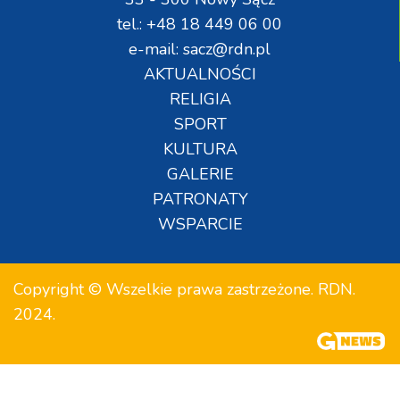
tel.: +48 18 449 06 00
e-mail: sacz@rdn.pl
AKTUALNOŚCI
RELIGIA
SPORT
KULTURA
GALERIE
PATRONATY
WSPARCIE
Copyright © Wszelkie prawa zastrzeżone. RDN.
2024.