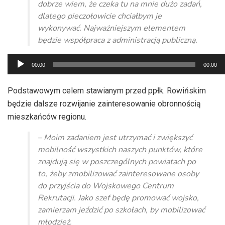
dobrze wiem, że czeka tu na mnie dużo zadań,
dlatego pieczołowicie chciałbym je
wykonywać. Najważniejszym elementem
będzie współpraca z administracją publiczną.
Odtwarzacz
00:00
00:00
plików
dźwiękowych
Podstawowym celem stawianym przed ppłk. Rowińskim
będzie dalsze rozwijanie zainteresowanie obronnością
mieszkańców regionu.
– Moim zadaniem jest utrzymać i zwiększyć
mobilność wszystkich naszych punktów, które
znajdują się w poszczególnych powiatach po
to, żeby zmobilizować zainteresowane osoby
do przyjścia do Wojskowego Centrum
Rekrutacji. Jako szef będę promować wojsko,
zamierzam jeździć po szkołach, by mobilizować
młodzież.