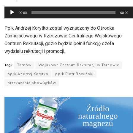
Odtwarzacz
00:00
00:00
plików
dźwiękowych
Ppłk Andrzej Korytko został wyznaczony do Ośrodka
Zamiejscowego w Rzeszowie Centralnego Wojskowego
Centrum Rekrutacji, gdzie będzie pełnił funkcję szefa
wydziału rekrutacji i promocji.
Tagi:
Tarnów
Wojskowe Centrum Rekrutacji w Tarnowie
ppłk Andrzej Korytko
ppłk Piotr Rowiński
przekazanie obowiązków