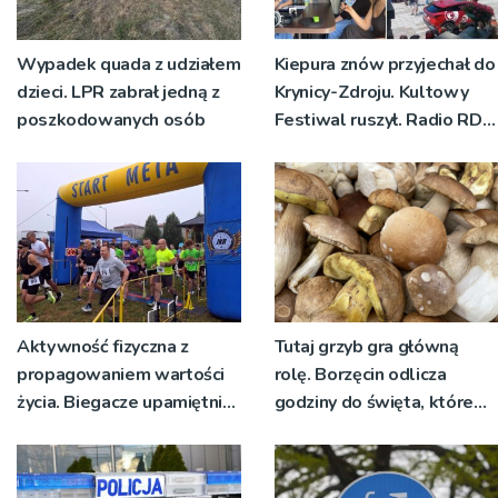
Wypadek quada z udziałem
Kiepura znów przyjechał do
dzieci. LPR zabrał jedną z
Krynicy-Zdroju. Kultowy
poszkodowanych osób
Festiwal ruszył. Radio RDN
nadawało program na
żywo [ZDJĘCIA]
Aktywność fizyczna z
Tutaj grzyb gra główną
propagowaniem wartości
rolę. Borzęcin odlicza
życia. Biegacze upamiętnili
godziny do święta, które
św. Maksymiliana Kolbego
wyrosło na tradycji
pokoleń