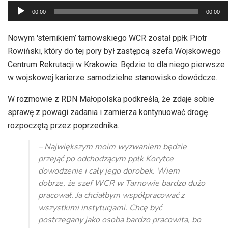
Odtwarzacz
00:00
00:00
plików
dźwiękowych
Nowym 'sternikiem’ tarnowskiego WCR został ppłk Piotr
Rowiński, który do tej pory był zastępcą szefa Wojskowego
Centrum Rekrutacji w Krakowie. Będzie to dla niego pierwsze
w wojskowej karierze samodzielne stanowisko dowódcze.
W rozmowie z RDN Małopolska podkreśla, że zdaje sobie
sprawę z powagi zadania i zamierza kontynuować drogę
rozpoczętą przez poprzednika.
– Największym moim wyzwaniem będzie
przejąć po odchodzącym ppłk Korytce
dowodzenie i cały jego dorobek. Wiem
dobrze, że szef WCR w Tarnowie bardzo dużo
pracował. Ja chciałbym współpracować z
wszystkimi instytucjami. Chcę być
postrzegany jako osoba bardzo pracowita, bo