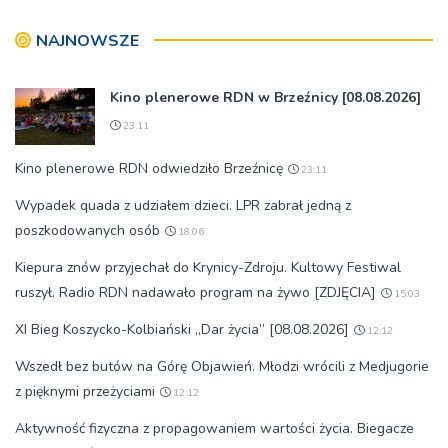
NAJNOWSZE
Kino plenerowe RDN w Brzeźnicy [08.08.2026]
23:11
Kino plenerowe RDN odwiedziło Brzeźnicę
23:11
Wypadek quada z udziałem dzieci. LPR zabrał jedną z
poszkodowanych osób
18:06
Kiepura znów przyjechał do Krynicy-Zdroju. Kultowy Festiwal
ruszył. Radio RDN nadawało program na żywo [ZDJĘCIA]
15:03
XI Bieg Koszycko-Kolbiański „Dar życia” [08.08.2026]
12:12
Wszedł bez butów na Górę Objawień. Młodzi wrócili z Medjugorie
z pięknymi przeżyciami
12:12
Aktywność fizyczna z propagowaniem wartości życia. Biegacze