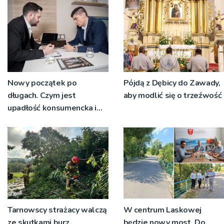
Nowy początek po
Pójdą z Dębicy do Zawady,
długach. Czym jest
aby modlić się o trzeźwość
upadłość konsumencka i
kiedy staje się jedynym
rozsądnym wyjściem?
Tarnowscy strażacy walczą
W centrum Laskowej
ze skutkami burz.
będzie nowy most. Do