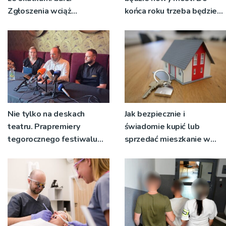
Zgłoszenia wciąż
końca roku trzeba będzie
napływają
korzystać z objazdów
Nie tylko na deskach
Jak bezpiecznie i
teatru. Prapremiery
świadomie kupić lub
tegorocznego festiwalu
sprzedać mieszkanie w
Talia będą wystawiane w
Krakowie?
niecodziennych
okolicznościach