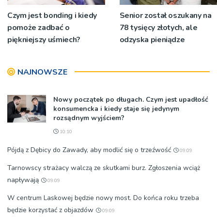
Czym jest bonding i kiedy
Senior został oszukany na
pomoże zadbać o
78 tysięcy złotych, ale
piękniejszy uśmiech?
odzyska pieniądze
NAJNOWSZE
Nowy początek po długach. Czym jest upadłość
konsumencka i kiedy staje się jedynym
rozsądnym wyjściem?
10:10
Pójdą z Dębicy do Zawady, aby modlić się o trzeźwość
09:09
Tarnowscy strażacy walczą ze skutkami burz. Zgłoszenia wciąż
napływają
09:09
W centrum Laskowej będzie nowy most. Do końca roku trzeba
będzie korzystać z objazdów
09:09