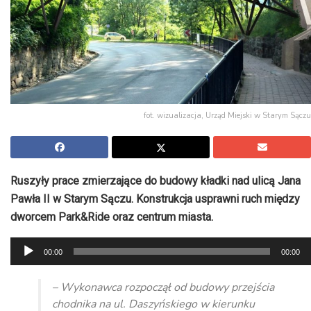
fot. wizualizacja, Urząd Miejski w Starym Sączu
Ruszyły prace zmierzające do budowy kładki nad ulicą Jana
Pawła II w Starym Sączu. Konstrukcja usprawni ruch między
dworcem Park&Ride oraz centrum miasta.
Odtwarzacz
00:00
00:00
plików
dźwiękowych
– Wykonawca rozpoczął od budowy przejścia
chodnika na ul. Daszyńskiego w kierunku