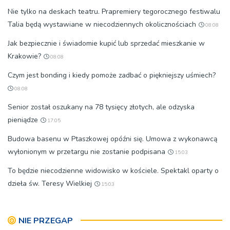
Nie tylko na deskach teatru. Prapremiery tegorocznego festiwalu
Talia będą wystawiane w niecodziennych okolicznościach
08:08
Jak bezpiecznie i świadomie kupić lub sprzedać mieszkanie w
Krakowie?
08:08
Czym jest bonding i kiedy pomoże zadbać o piękniejszy uśmiech?
08:08
Senior został oszukany na 78 tysięcy złotych, ale odzyska
pieniądze
17:05
Budowa basenu w Ptaszkowej opóźni się. Umowa z wykonawcą
wyłonionym w przetargu nie zostanie podpisana
15:03
To będzie niecodzienne widowisko w kościele. Spektakl oparty o
dzieła św. Teresy Wielkiej
15:03
NIE PRZEGAP