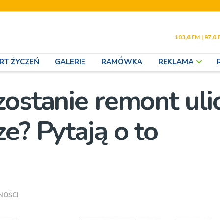
103,6 FM | 97,0 
RT ŻYCZEŃ
GALERIE
RAMÓWKA
REKLAMA
zostanie remont uli
e? Pytają o to
NOŚCI