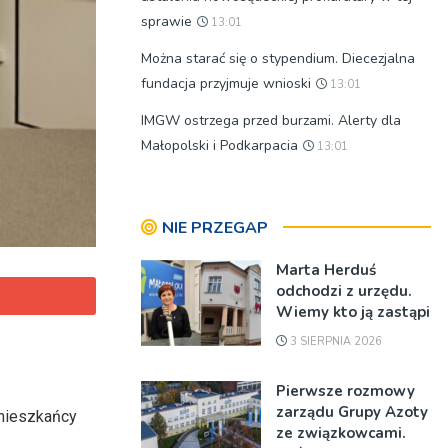
sprawie
13:01
Można starać się o stypendium. Diecezjalna
fundacja przyjmuje wnioski
13:01
IMGW ostrzega przed burzami. Alerty dla
Małopolski i Podkarpacia
13:01
NIE PRZEGAP
Marta Herduś
odchodzi z urzędu.
Wiemy kto ją zastąpi
3 SIERPNIA 2026
Pierwsze rozmowy
zarządu Grupy Azoty
 mieszkańcy
ze związkowcami.