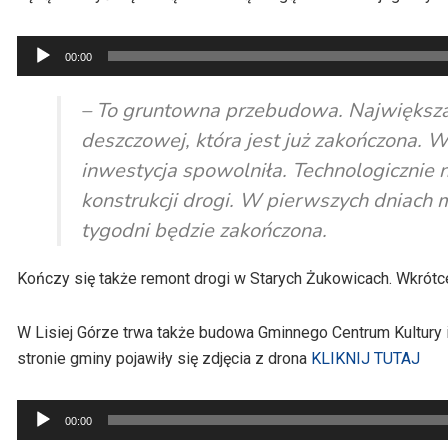
Odtwarzacz
00:00
plików
dźwiękowych
– To gruntowna przebudowa. Największa c
deszczowej, która jest już zakończona. W 
inwestycja spowolniła. Technologiczni
konstrukcji drogi. W pierwszych dniach m
tygodni będzie zakończona.
Kończy się także remont drogi w Starych Żukowicach. Wkrótce
W Lisiej Górze trwa także budowa Gminnego Centrum Kultury i
stronie gminy pojawiły się zdjęcia z drona
KLIKNIJ TUTAJ
Odtwarzacz
00:00
plików