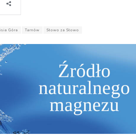
isia Góra
Tarnów
Słowo za Słowo