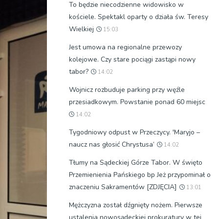
To będzie niecodzienne widowisko w
kościele. Spektakl oparty o działa św. Teresy
Wielkiej
15:03
Jest umowa na regionalne przewozy
kolejowe. Czy stare pociągi zastąpi nowy
tabor?
14:02
Wojnicz rozbuduje parking przy węźle
przesiadkowym. Powstanie ponad 60 miejsc
14:02
Tygodniowy odpust w Przeczycy. 'Maryjo –
naucz nas głosić Chrystusa’
14:02
Tłumy na Sądeckiej Górze Tabor. W święto
Przemienienia Pańskiego bp Jeż przypominał o
znaczeniu Sakramentów [ZDJĘCIA]
13:01
Mężczyzna został dźgnięty nożem. Pierwsze
ustalenia nowosądeckiej prokuratury w tej