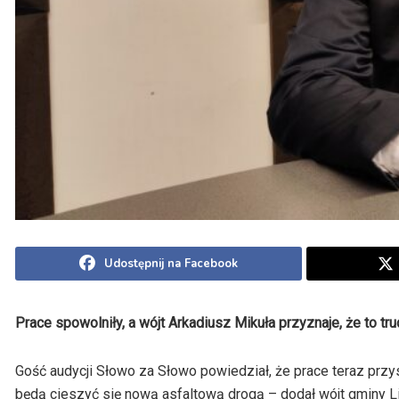
Udostępnij na Facebook
Prace spowolniły, a wójt Arkadiusz Mikuła przyznaje, że to tr
Gość audycji Słowo za Słowo powiedział, że prace teraz przys
będą cieszyć się nową asfaltową drogą – dodał wójt gminy Li