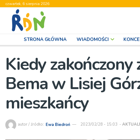
czwartek, 6 sierpnia 2026
STRONA GŁÓWNA
WIADOMOŚCI
KONCE
Kiedy zakończony 
Bema w Lisiej Górz
mieszkańcy
autor / źródło:
Ewa Biedroń
2023/02/28 - 15:03
-
AKTUAL