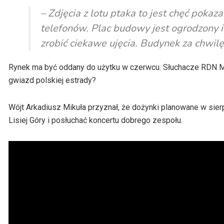
dźwiękowych
– Zdjęcia z lotu ptaka to jest chęć pok
telefonów. Plac budowy jest ogrodzony i
zrobić ciekawe ujęcia. Budynek za chwilę
Rynek ma być oddany do użytku w czerwcu. Słuchacze RDN Ma
gwiazd polskiej estrady?
Wójt Arkadiusz Mikuła przyznał, że dożynki planowane w si
Lisiej Góry i posłuchać koncertu dobrego zespołu.