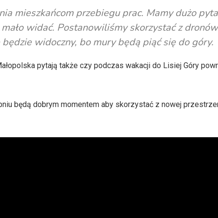
azania mieszkańcom przebiegu prac. Mamy dużo pyta
 mało widać. Postanowiliśmy skorzystać z dronów
 będzie widoczny, bo mury będą piąć się do góry.
łopolska pytają także czy podczas wakacji do Lisiej Góry pow
erpniu będą dobrym momentem aby skorzystać z nowej przestrze