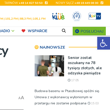
TARNÓW
+48 14 627 50 50
NOWY SĄCZ
+48 18 449 06 00
FM | 101,2 FM | 88,3 FM | 105,1 FM
RADIO
WSPARCIE
POSŁUCHAJ
Ot
cy
NAJNOWSZE
Senior został
oszukany na 78
tysięcy złotych, ale
odzyska pieniądze
17:05
Budowa basenu w Ptaszkowej opóźni się.
Umowa z wykonawcą wyłonionym w
A
A
przetargu nie zostanie podpisana
15:03