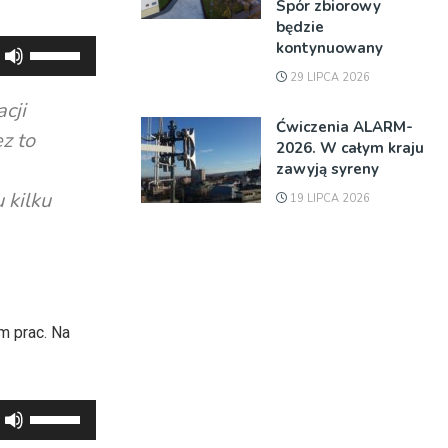
Spór zbiorowy
będzie
kontynuowany
Używaj
strzałek
29 LIPCA 2026
do
cji
Ćwiczenia ALARM-
góry
z to
2026. W całym kraju
oraz
zawyją syreny
do
 kilku
19 LIPCA 2026
dołu
aby
zwiększyć
lub
zmniejszyć
m prac. Na
głośność.
Używaj
strzałek