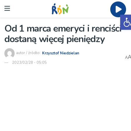
O
Od 1 marca emeryci i renciści
dostaną więcej pieniędzy
autor / źródło:
Krzysztof Niedzielan
A
2023/02/28 - 05:05