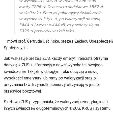
w wysokości 2000 zł wzrośnie o 296 zł do
kwoty 2296 zł. Oznacza to dodatkowe 3552 zł
w skali roku. Emeryci pobierający świadczenie
w wysokości 3 tys. zł, po waloryzacji dostaną
3444 zł (wzrost o 444 zł), co przełoży się na
5328 zł podwyżki w skali roku
– mówi prof. Gertruda Uścińska, prezes Zakładu Ubezpieczeń
Społecznych.
Jak wskazuje prezes ZUS, każdy emeryt i rencista otrzyma
decyzję z ZUS z informacją o nowej wysokości swojego
świadczenia. Tak jak w ubiegłym roku decyzję o nowej
wysokości emerytury lub renty po waloryzacji oraz o
przyznaniu tzw. trzynastki seniorzy otrzymają w jednej
przesyłce pocztowej.
Szefowa ZUS przypomniała, że waloryzacja emerytur, rent i
innych świadczeń długoterminowych z ZUS, KRUS i systemu