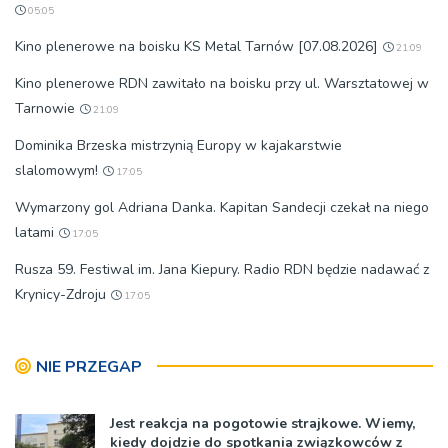
05:05
Kino plenerowe na boisku KS Metal Tarnów [07.08.2026]
21:09
Kino plenerowe RDN zawitało na boisku przy ul. Warsztatowej w
Tarnowie
21:09
Dominika Brzeska mistrzynią Europy w kajakarstwie
slalomowym!
17:05
Wymarzony gol Adriana Danka. Kapitan Sandecji czekał na niego
latami
17:05
Rusza 59. Festiwal im. Jana Kiepury. Radio RDN będzie nadawać z
Krynicy-Zdroju
17:05
NIE PRZEGAP
Jest reakcja na pogotowie strajkowe. Wiemy,
kiedy dojdzie do spotkania związkowców z