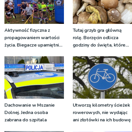
Aktywność fizyczna z
Tutaj grzyb gra główną
propagowaniem wartości
rolę. Borzęcin odlicza
życia. Biegacze upamiętnili
godziny do święta, które
św. Maksymiliana Kolbego
wyrosło na tradycji
pokoleń
Dachowanie w Mszanie
Utworzą kilometry ścieżek
Dolnej. Jedna osoba
rowerowych, nie wydając
zabrana do szpitala
ani złotówki na ich budowę