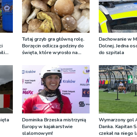
Tutaj grzyb gra główną rolę.
Dachowanie w M
i
Borzęcin odlicza godziny do
Dolnej. Jedna os
ili
święta, które wyrosło na
do szpitala
go
tradycji pokoleń
ięta
Dominika Brzeska mistrzynią
Wymarzony gol 
Europy w kajakarstwie
Danka. Kapitan S
slalomowym!
czekał na niego 