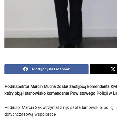
Udostępnij na Facebook
Podinspektor Marcin Mucha został zastępcą komendanta KMP
który objął stanowisko komendanta Powiatowego Policji w L
Podinsp. Marcin Sak otrzymał z rąk szefa tarnowskiej policji
dotychczasową współpracę.