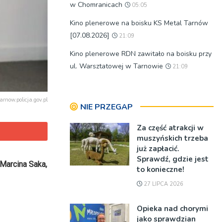
w Chomranicach
05:05
Kino plenerowe na boisku KS Metal Tarnów
[07.08.2026]
21:09
Kino plenerowe RDN zawitało na boisku przy
ul. Warsztatowej w Tarnowie
21:09
tarnow.policja.gov.pl
NIE PRZEGAP
Za część atrakcji w
muszyńskich trzeba
już zapłacić.
Sprawdź, gdzie jest
Marcina Saka,
to konieczne!
27 LIPCA 2026
Opieka nad chorymi
jako sprawdzian