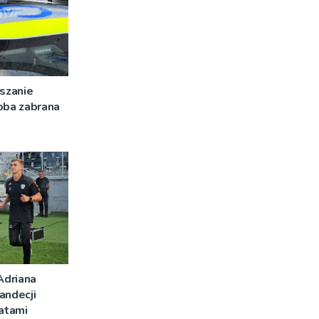
szanie
oba zabrana
Adriana
andecji
latami