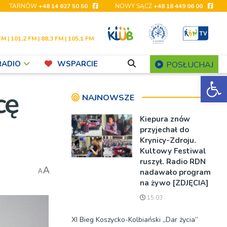
TARNÓW
+48 14 627 50 50
NOWY SĄCZ
+48 18 449 06 00
FM | 101,2 FM | 88,3 FM | 105,1 FM
RADIO
WSPARCIE
POSŁUCHAJ
Ot
cę
NAJNOWSZE
Kiepura znów
przyjechał do
Krynicy-Zdroju.
Kultowy Festiwal
ruszył. Radio RDN
A
nadawało program
A
na żywo [ZDJĘCIA]
15:03
XI Bieg Koszycko-Kolbiański „Dar życia”