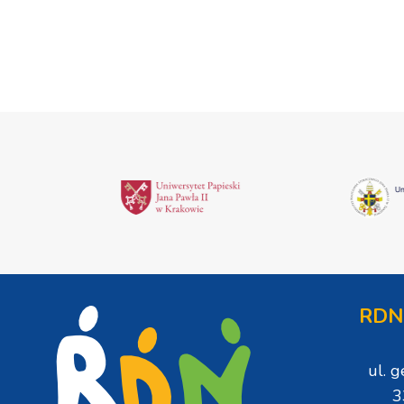
RDN
ul. 
3