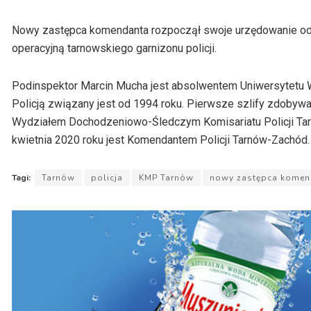
Nowy zastępca komendanta rozpoczął swoje urzędowanie od 
operacyjną tarnowskiego garnizonu policji.
Podinspektor Marcin Mucha jest absolwentem Uniwersytetu W
Policją związany jest od 1994 roku. Pierwsze szlify zdobyw
Wydziałem Dochodzeniowo-Śledczym Komisariatu Policji Tarn
kwietnia 2020 roku jest Komendantem Policji Tarnów-Zachód.
Tagi:
Tarnów
policja
KMP Tarnów
nowy zastępca komen