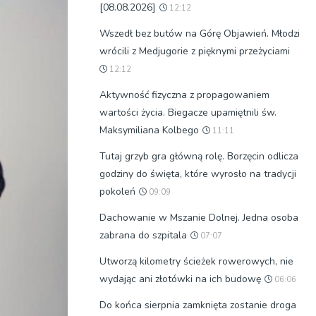
[08.08.2026]
12:12
Wszedł bez butów na Górę Objawień. Młodzi
wrócili z Medjugorie z pięknymi przeżyciami
12:12
Aktywność fizyczna z propagowaniem
wartości życia. Biegacze upamiętnili św.
Maksymiliana Kolbego
11:11
Tutaj grzyb gra główną rolę. Borzęcin odlicza
godziny do święta, które wyrosło na tradycji
pokoleń
09:09
Dachowanie w Mszanie Dolnej. Jedna osoba
zabrana do szpitala
07:07
Utworzą kilometry ścieżek rowerowych, nie
wydając ani złotówki na ich budowę
06:06
Do końca sierpnia zamknięta zostanie droga