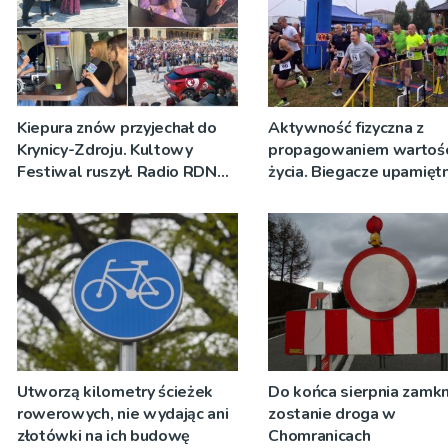
Kiepura znów przyjechał do
Aktywność fizyczna z
Krynicy-Zdroju. Kultowy
propagowaniem wartośc
Festiwal ruszył. Radio RDN
życia. Biegacze upamiętn
nadawało program na żywo
św. Maksymiliana Kolbe
[ZDJĘCIA]
Utworzą kilometry ścieżek
Do końca sierpnia zamkn
rowerowych, nie wydając ani
zostanie droga w
złotówki na ich budowę
Chomranicach