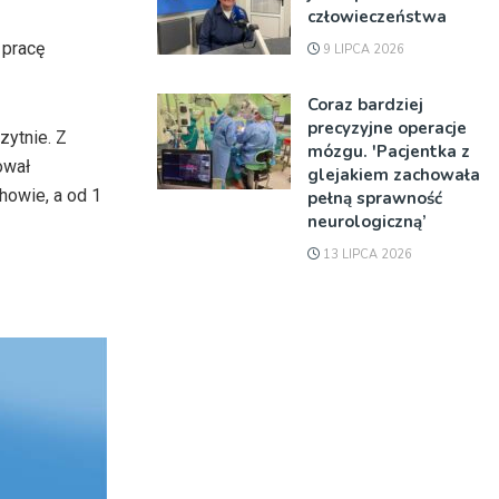
człowieczeństwa
 pracę
9 LIPCA 2026
Coraz bardziej
precyzyjne operacje
ytnie. Z
mózgu. 'Pacjentka z
ował
glejakiem zachowała
howie, a od 1
pełną sprawność
neurologiczną’
13 LIPCA 2026