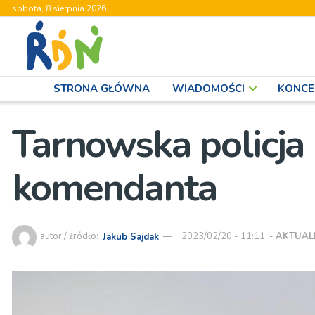
sobota, 8 sierpnia 2026
STRONA GŁÓWNA
WIADOMOŚCI
KONCE
Tarnowska policj
komendanta
autor / źródło:
Jakub Sajdak
2023/02/20 - 11:11
-
AKTUAL