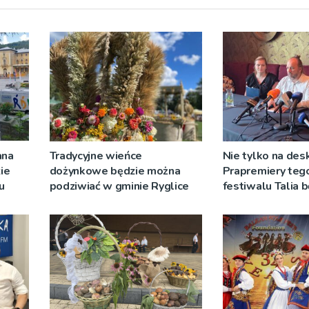
ana
Tradycyjne wieńce
Nie tylko na des
ie
dożynkowe będzie można
Prapremiery teg
u
podziwiać w gminie Ryglice
festiwalu Talia 
wystawiane w
niecodziennych
okolicznościach