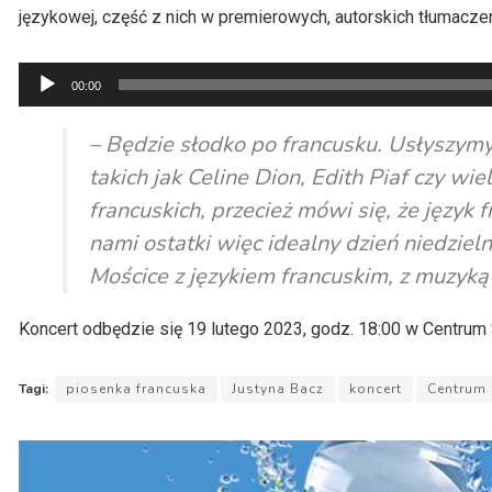
językowej, część z nich w premierowych, autorskich tłumacze
Odtwarzacz
00:00
plików
dźwiękowych
– Będzie słodko po francusku. Usłyszym
takich jak Celine Dion, Edith Piaf czy 
francuskich, przecież mówi się, że język 
nami ostatki więc idealny dzień niedziel
Mościce z językiem francuskim, z muzyką 
Koncert odbędzie się 19 lutego 2023, godz. 18:00 w Centrum
Tagi:
piosenka francuska
Justyna Bacz
koncert
Centrum 