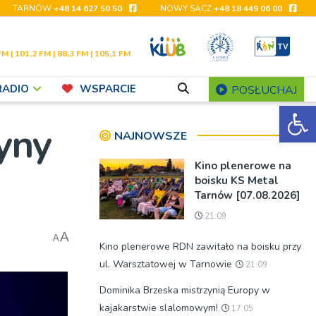
TARNÓW
+48 14 627 50 50
NOWY SĄCZ
+48 18 449 06 00
FM | 101,2 FM | 88,3 FM | 105,1 FM
RADIO
WSPARCIE
POSŁUCHAJ
Ot
tyny
NAJNOWSZE
Kino plenerowe na
boisku KS Metal
Tarnów [07.08.2026]
21:09
A
A
Kino plenerowe RDN zawitało na boisku przy
ul. Warsztatowej w Tarnowie
21:09
Dominika Brzeska mistrzynią Europy w
kajakarstwie slalomowym!
17:05