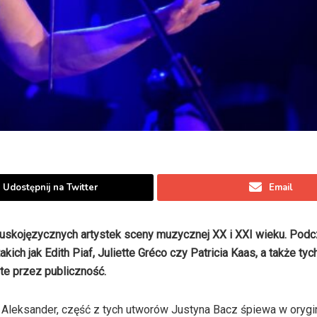
Udostępnij na Twitter
Email
ancuskojęzycznych artystek sceny muzycznej XX i XXI wieku. Pod
ch jak Edith Piaf, Juliette Gréco czy Patricia Kaas, a także tych
te przez publiczność.
Aleksander, część z tych utworów Justyna Bacz śpiewa w orygin