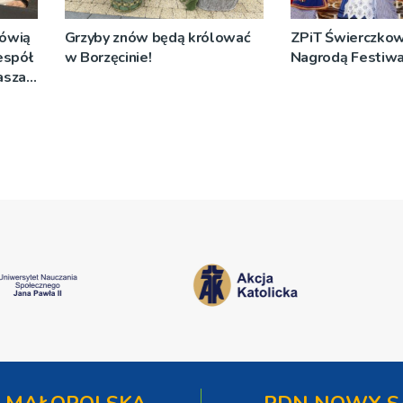
mówią
Grzyby znów będą królować
ZPiT Świerczkow
espół
w Borzęcinie!
Nagrodą Festiwal
rasza