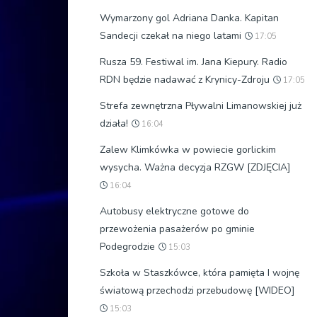
Wymarzony gol Adriana Danka. Kapitan
Sandecji czekał na niego latami
17:05
Rusza 59. Festiwal im. Jana Kiepury. Radio
RDN będzie nadawać z Krynicy-Zdroju
17:05
Strefa zewnętrzna Pływalni Limanowskiej już
działa!
16:04
Zalew Klimkówka w powiecie gorlickim
wysycha. Ważna decyzja RZGW [ZDJĘCIA]
16:04
Autobusy elektryczne gotowe do
przewożenia pasażerów po gminie
Podegrodzie
15:03
Szkoła w Staszkówce, która pamięta I wojnę
światową przechodzi przebudowę [WIDEO]
15:03