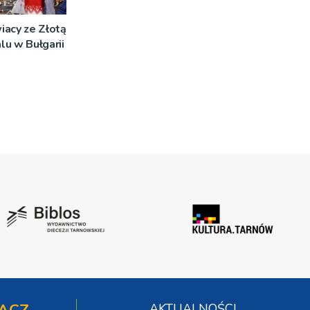
iacy ze Złotą
u w Bułgarii
AKTUALNOŚCI