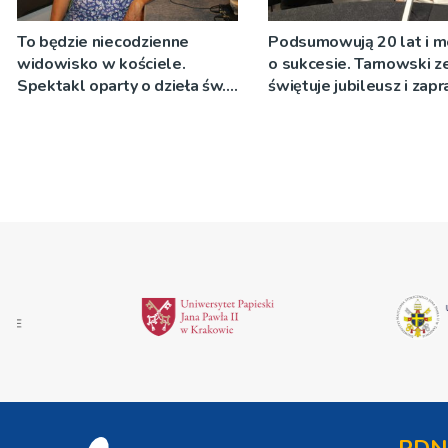
To będzie niecodzienne
Podsumowują 20 lat i 
widowisko w kościele.
o sukcesie. Tarnowski z
Spektakl oparty o dzieła św.
świętuje jubileusz i zap
Teresy Wielkiej
na koncert