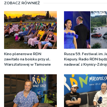
ZOBACZ RÓWNIEŻ
Kino plenerowe RDN
Rusza 59. Festiwal im. J
zawitało na boisku przy ul.
Kiepury. Radio RDN będz
Warsztatowej w Tarnowie
nadawać z Krynicy-Zdroj