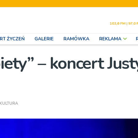
103,6 FM | 97,0 
RT ŻYCZEŃ
GALERIE
RAMÓWKA
REKLAMA
ety” – koncert Jus
KULTURA