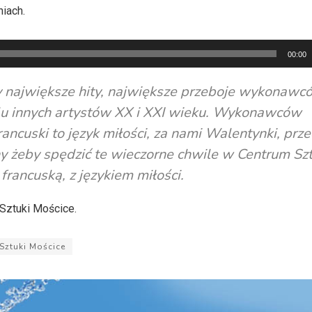
niach.
00:00
y największe hity, największe przeboje wykonawc
wielu innych artystów XX i XXI wieku. Wykonawców
francuski to język miłości, za nami Walentynki, prz
ny żeby spędzić te wieczorne chwile w Centrum Szt
francuską, z językiem miłości.
 Sztuki Mościce.
Sztuki Mościce