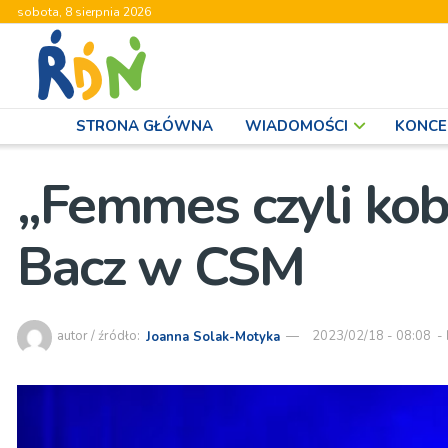
sobota, 8 sierpnia 2026
STRONA GŁÓWNA
WIADOMOŚCI
KONCE
„Femmes czyli kobi
Bacz w CSM
autor / źródło:
Joanna Solak-Motyka
2023/02/18 - 08:08
-