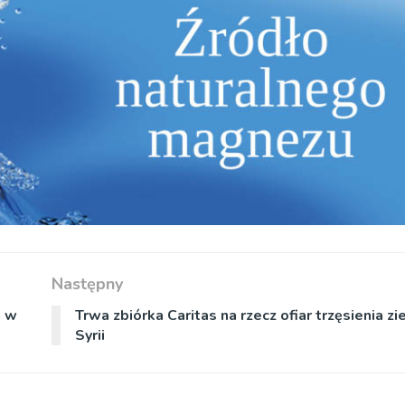
Następny
n w
Trwa zbiórka Caritas na rzecz ofiar trzęsienia zie
Syrii