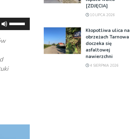
[ZDJĘCIA]
10 LIPCA 2026
Używaj
strzałek
Kłopotliwa ulica na
obrzeżach Tarnowa
do
ów
doczeka się
góry
asfaltowej
oraz
nawierzchni
ed
do
4 SIERPNIA 2026
uki
dołu
aby
zwiększyć
lub
zmniejszyć
głośność.