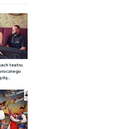
kach teatru.
orocznego
będą