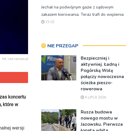
Jechał na podwójnym gazie z sądowym
zakazem kierowania. Teraz trafi do więzienia
15:03
NIE PRZEGAP
Bezpieczniej i
fot: csm.tarnow.pl
aktywniej. Ładną i
Pogórską Wolę
połączy nowoczesna
ścieżka pieszo-
rowerowa
czas koncertu
9 LIPCA 2026
, które w
Rusza budowa
nowego mostu w
Jazowsku. Pierwsza
alnej wersji
łopata wbita