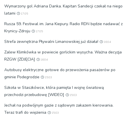
Wymarzony gol Adriana Danka. Kapitan Sandecji czekał na niego
latami
17:05
Rusza 59. Festiwal im. Jana Kiepury. Radio RDN będzie nadawać z
Krynicy-Zdroju
17:05
Strefa zewnętrzna Pływalni Limanowskiej już działa!
16:04
Zalew Klimkówka w powiecie gorlickim wysycha. Ważna decyzja
RZGW [ZDJĘCIA]
16:04
Autobusy elektryczne gotowe do przewożenia pasażerów po
gminie Podegrodzie
15:03
Szkoła w Staszkówce, która pamięta I wojnę światową
przechodzi przebudowę [WIDEO]
15:03
Jechał na podwójnym gazie z sądowym zakazem kierowania.
Teraz trafi do więzienia
15:03