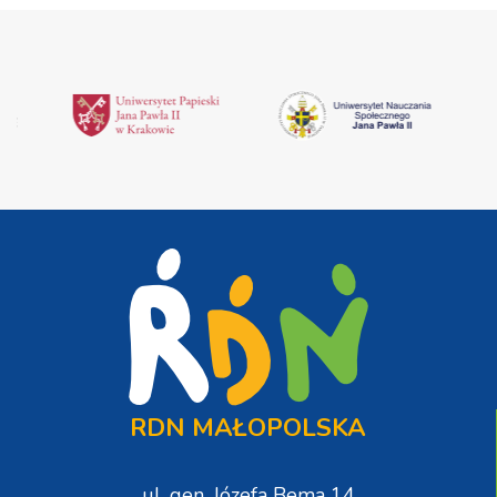
RDN MAŁOPOLSKA
ul. gen. Józefa Bema 14