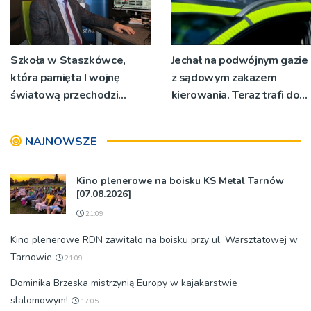
Szkoła w Staszkówce,
Jechał na podwójnym gazie
która pamięta I wojnę
z sądowym zakazem
światową przechodzi
kierowania. Teraz trafi do
przebudowę [WIDEO]
więzienia
NAJNOWSZE
Kino plenerowe na boisku KS Metal Tarnów
[07.08.2026]
21:09
Kino plenerowe RDN zawitało na boisku przy ul. Warsztatowej w
Tarnowie
21:09
Dominika Brzeska mistrzynią Europy w kajakarstwie
slalomowym!
17:05