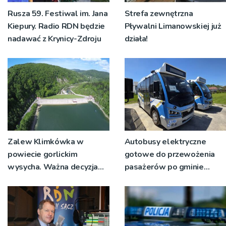
Rusza 59. Festiwal im. Jana
Strefa zewnętrzna
Kiepury. Radio RDN będzie
Pływalni Limanowskiej już
nadawać z Krynicy-Zdroju
działa!
Zalew Klimkówka w
Autobusy elektryczne
powiecie gorlickim
gotowe do przewożenia
wysycha. Ważna decyzja
pasażerów po gminie
RZGW [ZDJĘCIA]
Podegrodzie