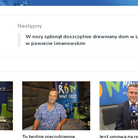
Następny
W nocy spłonął doszczętnie drewniany dom w 
w powiecie limanowskim
To będzie niecodzienne
Jest umowa na r