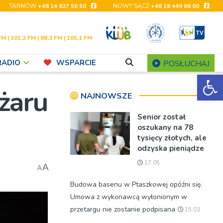
TARNÓW
+48 14 627 50 50
NOWY SĄCZ
+48 18 449 06 00
FM | 101,2 FM | 88,3 FM | 105,1 FM
RADIO
WSPARCIE
POSŁUCHAJ
Ot
żaru
NAJNOWSZE
Senior został
oszukany na 78
tysięcy złotych, ale
odzyska pieniądze
17:05
A
A
Budowa basenu w Ptaszkowej opóźni się.
Umowa z wykonawcą wyłonionym w
przetargu nie zostanie podpisana
15:03