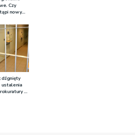
we. Czy
stąpi nowy
 dźgnięty
 ustalenia
rokuratury w