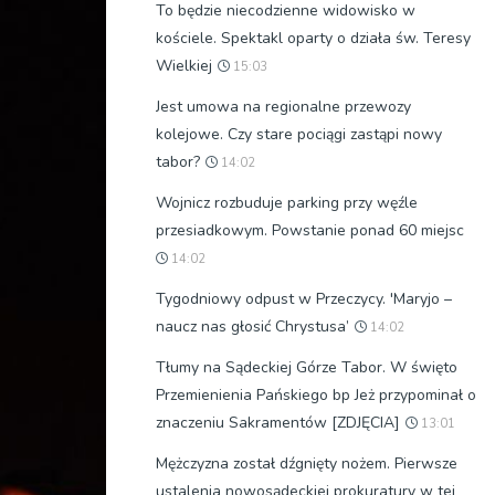
To będzie niecodzienne widowisko w
kościele. Spektakl oparty o działa św. Teresy
Wielkiej
15:03
Jest umowa na regionalne przewozy
kolejowe. Czy stare pociągi zastąpi nowy
tabor?
14:02
Wojnicz rozbuduje parking przy węźle
przesiadkowym. Powstanie ponad 60 miejsc
14:02
Tygodniowy odpust w Przeczycy. 'Maryjo –
naucz nas głosić Chrystusa’
14:02
Tłumy na Sądeckiej Górze Tabor. W święto
Przemienienia Pańskiego bp Jeż przypominał o
znaczeniu Sakramentów [ZDJĘCIA]
13:01
Mężczyzna został dźgnięty nożem. Pierwsze
ustalenia nowosądeckiej prokuratury w tej