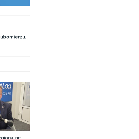
Lubomierzu,
egionalne