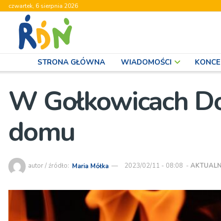
czwartek, 6 sierpnia 2026
STRONA GŁÓWNA
WIADOMOŚCI
KONCE
W Gołkowicach Do
domu
autor / źródło:
Maria Mółka
2023/02/11 - 08:08
-
AKTUALN