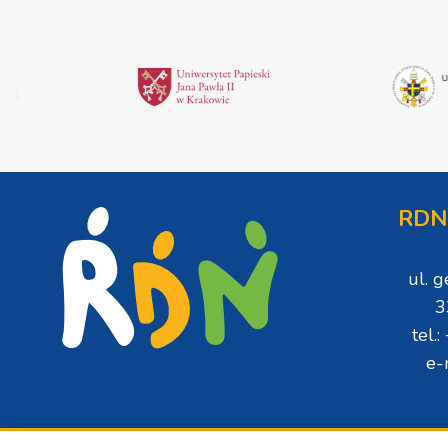
RDN
ul. 
3
tel.
e-