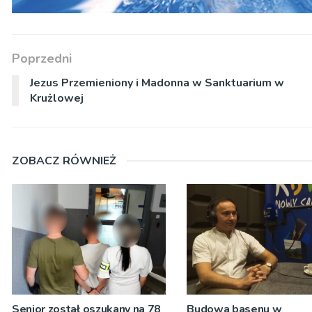
Poprzedni
Jezus Przemieniony i Madonna w Sanktuarium w
Krużlowej
ZOBACZ RÓWNIEŻ
Senior został oszukany na 78
Budowa basenu w