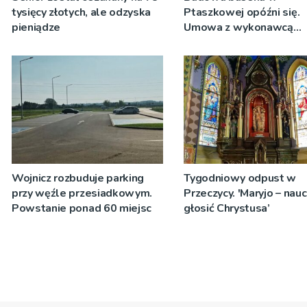
tysięcy złotych, ale odzyska
Ptaszkowej opóźni się.
pieniądze
Umowa z wykonawcą
wyłonionym w przetargu
zostanie podpisana
Wojnicz rozbuduje parking
Tygodniowy odpust w
przy węźle przesiadkowym.
Przeczycy. 'Maryjo – nau
Powstanie ponad 60 miejsc
głosić Chrystusa’