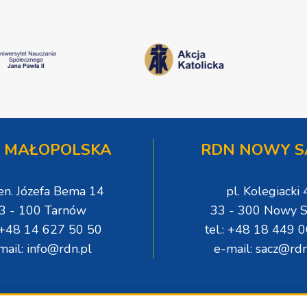
 MAŁOPOLSKA
RDN NOWY S
gen. Józefa Bema 14
pl. Kolegiacki 
3 - 100 Tarnów
33 - 300 Nowy S
: +48 14 627 50 50
tel.: +48 18 449 
mail: info@rdn.pl
e-mail: sacz@rdn