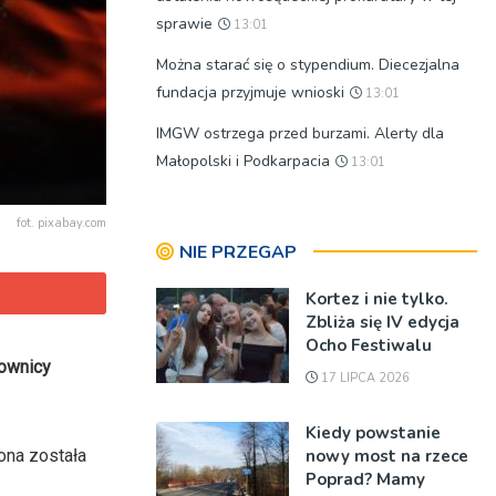
sprawie
13:01
Można starać się o stypendium. Diecezjalna
fundacja przyjmuje wnioski
13:01
IMGW ostrzega przed burzami. Alerty dla
Małopolski i Podkarpacia
13:01
fot. pixabay.com
NIE PRZEGAP
Kortez i nie tylko.
Zbliża się IV edycja
Ocho Festiwalu
mownicy
17 LIPCA 2026
Kiedy powstanie
nowy most na rzece
ona została
Poprad? Mamy