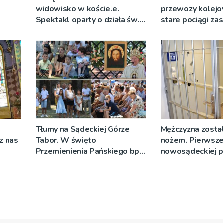
widowisko w kościele.
przewozy kolejo
Spektakl oparty o działa św.
stare pociągi za
 nie
Teresy Wielkiej
tabor?
Tłumy na Sądeckiej Górze
Mężczyzna został
cz nas
Tabor. W święto
nożem. Pierwsze
Przemienienia Pańskiego bp
nowosądeckiej p
Jeż przypominał o znaczeniu
tej sprawie
Sakramentów [ZDJĘCIA]