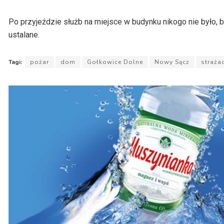
Po przyjeździe służb na miejsce w budynku nikogo nie było,
ustalane.
Tagi:
pożar
dom
Gołkowice Dolne
Nowy Sącz
straża