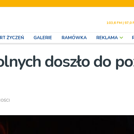
103,6 FM | 97,0 
RT ŻYCZEŃ
GALERIE
RAMÓWKA
REKLAMA
lnych doszło do po
OŚCI